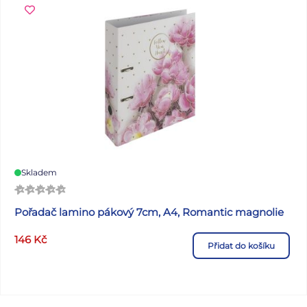
(tlumená) Dodáváme ve 4 barevných provedeních dle
skladové dostupnosti. Uvedená cena je za 1 ks.
Skladem
Pořadač lamino pákový 7cm, A4, Romantic magnolie
146
Kč
Přidat do košíku