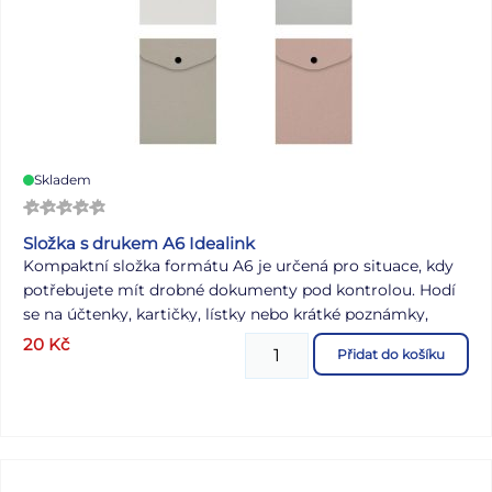
Skladem
Složka s drukem A6 Idealink
Kompaktní složka formátu A6 je určená pro situace, kdy
potřebujete mít drobné dokumenty pod kontrolou. Hodí
se na účtenky, kartičky, lístky nebo krátké poznámky,
které je praktické uchovávat pohromadě a po ruce. Díky
20
Kč
Přidat do košíku
jednoduchému uzavření na druk zůstává obsah chráněný
při přenášení v kapse, kabelce nebo batohu a složka se
hodí i pro každodenní používání. Barevné provedení je
laděné do jemných, neutrálních odstínů. Formát: A6
Materiál: PP (polypropylen) Barva: tmavě šedá, světle
šedá, světle hnědá (zemitý odstín), pudrová růžová