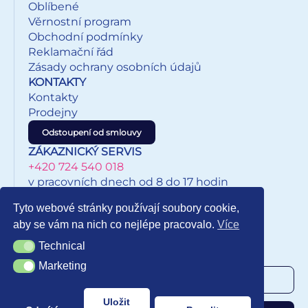
Oblíbené
osobní cíle Vazba: šitá V8 Motiv: květinový Rozsah: 128
Věrnostní program
stran Rozměr: 9 x 17 cm Kalendárium: československé
Obchodní podmínky
týdenní Povrchy a zpracování obálky: matné lamino s
Reklamační řád
parciálním lakem Uvedená cena je za 1 ks.
Zásady ochrany osobních údajů
KONTAKTY
Kontakty
Prodejny
Odstoupení od smlouvy
ZÁKAZNICKÝ SERVIS
+420 724 540 018
v pracovních dnech od 8 do 17 hodin
eshop@inkypapirnictvi.cz
Tyto webové stránky používají soubory cookie,
aby se vám na nich co nejlépe pracovalo.
Více
Technical
Technical
NEWSLETTER
Marketing
Marketing
Uložit