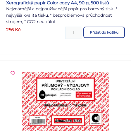
Xerografický papír Color copy A4, 90 g, 500 listů
Nejznámější a nejpoužívanější papír pro barevný tisk., *
nejvyšší kvalita tisku, * bezproblémová průchodnost
strojem, * CO2 neutrální
256
Kč
Přidat do košíku