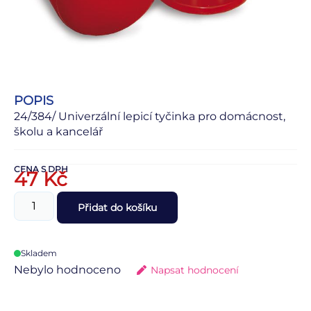
POPIS
24/384/ Univerzální lepicí tyčinka pro domácnost,
školu a kancelář
CENA S DPH
47
Kč
Přidat do košíku
Skladem
Nebylo hodnoceno
Napsat hodnocení