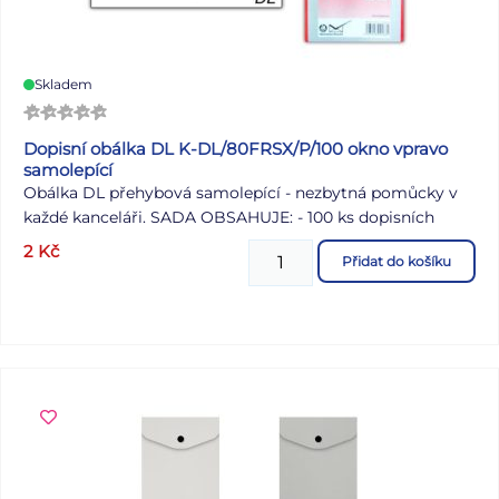
Skladem
Dopisní obálka DL K-DL/80FRSX/P/100 okno vpravo
samolepící
Obálka DL přehybová samolepící - nezbytná pomůcky v
každé kanceláři. SADA OBSAHUJE: - 100 ks dopisních
obálek - papír bílý - 80g/m2 - s okýnkem - samolepící
2
Kč
Přidat do košíku
Uvedená cena je za 1 ks.