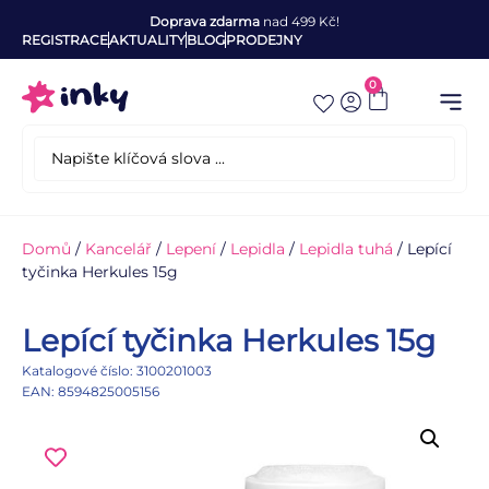
Doprava zdarma
nad 499 Kč!
REGISTRACE
AKTUALITY
BLOG
PRODEJNY
0
Domů
/
Kancelář
/
Lepení
/
Lepidla
/
Lepidla tuhá
/ Lepící
tyčinka Herkules 15g
Lepící tyčinka Herkules 15g
Katalogové číslo: 3100201003
EAN: 8594825005156