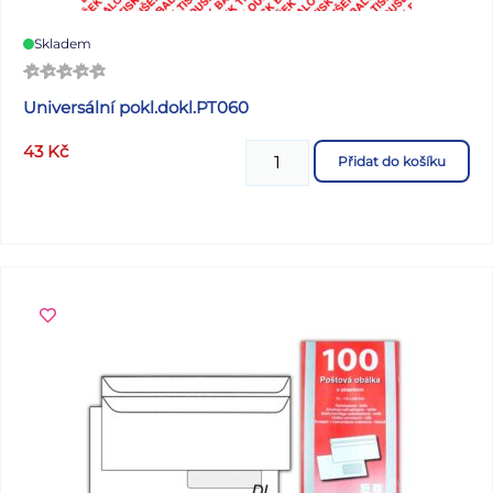
Skladem
Universální pokl.dokl.PT060
43
Kč
Přidat do košíku