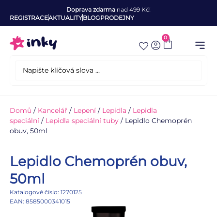
Doprava zdarma
nad 499 Kč!
REGISTRACE
AKTUALITY
BLOG
PRODEJNY
0
Domů
/
Kancelář
/
Lepení
/
Lepidla
/
Lepidla
speciální
/
Lepidla speciální tuby
/ Lepidlo Chemoprén
obuv, 50ml
Lepidlo Chemoprén obuv,
50ml
Katalogové číslo: 1270125
EAN: 8585000341015