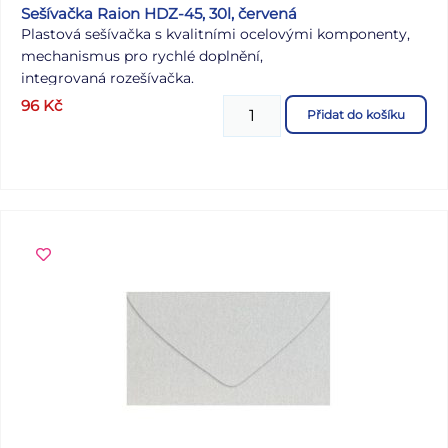
Sešívačka Raion HDZ-45, 30l, červená
Plastová sešívačka s kvalitními ocelovými komponenty,
mechanismus pro rychlé doplnění,
integrovaná rozešívačka.
drátky: 50 x 24/6, 100 x 26/6
96
Kč
Přidat do košíku
kapacita: 30 listů
hloubka vložení: 62 mm
délka: 127 mm