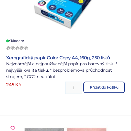
Skladem
Xerografický papír Color Copy A4, 160g, 250 listů
Nejznámější a nejpoužívanější papír pro barevný tisk., *
nejvyšší kvalita tisku, * bezproblémová průchodnost
strojem, * CO2 neutrální
245
Kč
Přidat do košíku