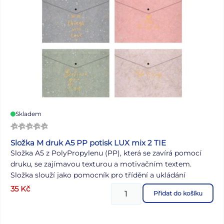
Skladem
Složka M druk A5 PP potisk LUX mix 2 TIE
Složka A5 z PolyPropylenu (PP), která se zavírá pomocí
druku, se zajímavou texturou a motivačním textem.
Složka slouží jako pomocník pro třídění a ukládání
dokumentů, takže je budete mít vždy pohromadě.
35
Kč
Přidat do košíku
MATERIÁL: PP POTISK: motivační text SÍLA MATERIÁLU:
0,21 mm BARVA: šedá, růžová, zelená, béžová Dodáváme v
mixu po 4 ks dle skladové zásoby. Uvedená cena je za 1 ks.