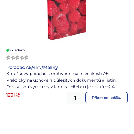
Skladem
Pořadač A5/4kr./Maliny
Kroužkový pořadač s motivem malin velikosti A5.
Praktický na uchování důležitých dokumentů a listin.
Desky jsou vyrobeny z lamina. Hřeben je opatřený 4
kroužky. Motiv: maliny Uvedená cena je za 1 ks.
123
Kč
Přidat do košíku