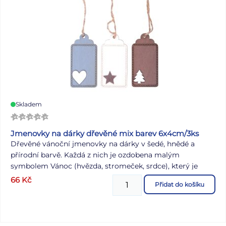
Skladem
Jmenovky na dárky dřevěné mix barev 6x4cm/3ks
Dřevěné vánoční jmenovky na dárky v šedé, hnědé a
přírodní barvě. Každá z nich je ozdobena malým
symbolem Vánoc (hvězda, stromeček, srdce), který je
taktéž ze dřeva. Dárky ozdobené těmito jmenovkami
66
Kč
Přidat do košíku
budou vypadat stylově a originálně. Lze na ně psát
propiskou, gelovkou nebo fixou. Jsou vhodné i pro
gravírování. BALENÍ OBSAHUJE: - 3 ks jmenovek Materiál:
dřevo Rozměr: 60 x 40 mm Barva: šedá, hnědá, přírodní