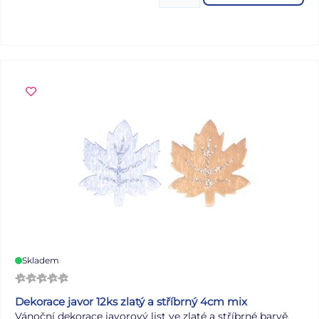
Skladem
Dekorace javor 12ks zlatý a stříbrný 4cm mix
Vánoční dekorace javorový list ve zlaté a stříbrné barvě.