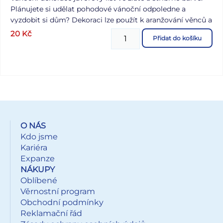
Plánujete si udělat pohodové vánoční odpoledne a
vyzdobit si dům? Dekoraci lze použít k aranžování věnců a
různých doplňků do interiéru. Tahle krásná vánoční
20
Kč
Přidat do košíku
dekorace tak naladí vánoční atmosféru. Vyrobeno z
překližky. OBSAH BALENÍ: - 12 ks vyřezávaných listů
javoru (zlatá, stříbrná) Velikost: 40 mm Baleno v sáčku se
závěsem. Uvedená cena je za 1 balení.
O NÁS
Kdo jsme
Kariéra
Expanze
NÁKUPY
Oblíbené
Věrnostní program
Obchodní podmínky
Reklamační řád