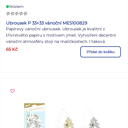
Skladem
Ubrousek P 33×33 vánoční MES100829
Papírový vánoční ubrousek. Ubrousek je kvalitní z
třívrstvého papíru s motivem jmelí. Vytvořeni decentní
vánoční atmosféry stojí na maličkostech. I taková
drobnost, jako vánoční ubrousky změní ráz vašeho
65
Kč
Přidat do košíku
stolování. MOTIV: jmelí POČET UBROUSKŮ V BALENÍ: 20
ks Uvedená cena je za 1 balení po 20 ks.