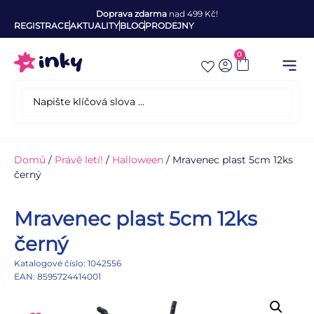
Doprava zdarma
nad 499 Kč!
REGISTRACE
AKTUALITY
BLOG
PRODEJNY
0
Domů
/
Právě letí!
/
Halloween
/ Mravenec plast 5cm 12ks
černý
Mravenec plast 5cm 12ks
černý
Katalogové číslo: 1042556
EAN: 8595724414001