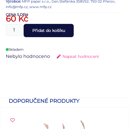
Výrobce:
MFP paper s.r.o., Gen.Štefánika 3581/52, 750 02 Přerov,
info@mfp.cz, www.mfp.cz
CENA S DPH
60
Kč
Přidat do košíku
Skladem
Nebylo hodnoceno
Napsat hodnocení
DOPORUČENÉ PRODUKTY