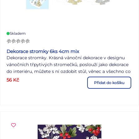
Skladem
Dekorace stromky 6ks 4cm mix
Dekorace stromky. Krásná vánoční dekorace v designu
vánočních třpytivých stromečků, poslouží jako dekorace
do interiéru, můžete s ní ozdobit stůl, věnec a všechno co
vás napadne. Tahle krásná vánoční dekorace tak naladí
56
Kč
Přidat do košíku
vánoční atmosféru. OBSAH BALENÍ: - 6 ks dekorací (mix
stromečků) Velikost: 40 mm Baleno v sáčku se závěsem.
Uvedená cena je za 1 balení.