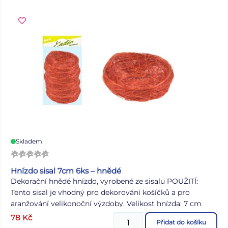
Skladem
Hnízdo sisal 7cm 6ks – hnědé
Dekorační hnědé hnízdo, vyrobené ze sisalu POUŽITÍ:
Tento sisal je vhodný pro dekorování košíčků a pro
aranžování velikonoční výzdoby. Velikost hnízda: 7 cm
Počet ks v balení: 6 ks Uvedená cena je za 1 balení po 6 ks.
78
Kč
Přidat do košíku
Dodáváme v sáčkovém balení.