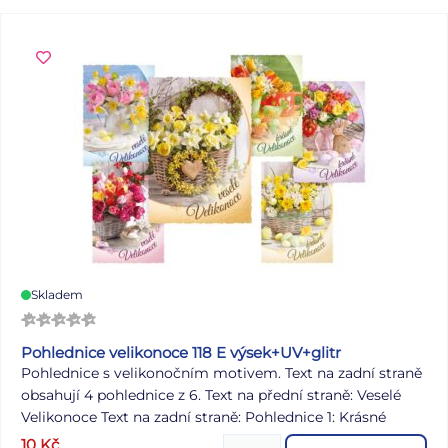
Uvedená cena je za 1 balení.
Skladem
Pohlednice velikonoce 118 E výsek+UV+glitr
Pohlednice s velikonočním motivem. Text na zadní straně
obsahují 4 pohlednice z 6. Text na přední straně: Veselé
Velikonoce Text na zadní straně: Pohlednice 1: Krásné
prožití velikonočních svátků a bohatou pomlázku ze srdce
10
Kč