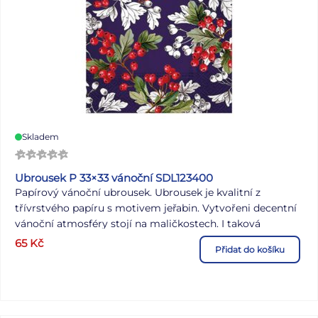
Skladem
Ubrousek P 33×33 vánoční SDL123400
Papírový vánoční ubrousek. Ubrousek je kvalitní z
třívrstvého papíru s motivem jeřabin. Vytvořeni decentní
vánoční atmosféry stojí na maličkostech. I taková
drobnost, jako vánoční ubrousky změní ráz vašeho
65
Kč
Přidat do košíku
stolování. MOTIV: jeřabiny POČET UBROUSKŮ V BALENÍ:
20 ks Uvedená cena je za 1 balení po 20 ks.