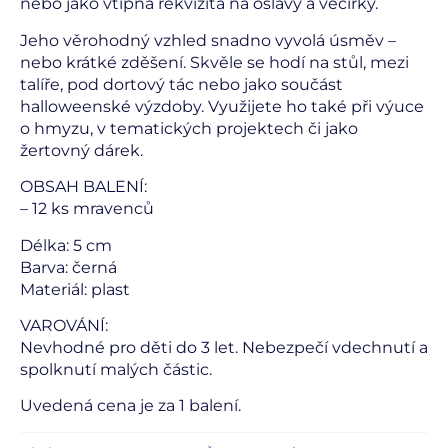
nebo jako vtipná rekvizita na oslavy a večírky.
Jeho věrohodný vzhled snadno vyvolá úsměv –
nebo krátké zděšení. Skvěle se hodí na stůl, mezi
talíře, pod dortový tác nebo jako součást
halloweenské výzdoby. Využijete ho také při výuce
o hmyzu, v tematických projektech či jako
žertovný dárek.
OBSAH BALENÍ:
– 12 ks mravenců
Délka: 5 cm
Barva: černá
Materiál: plast
VAROVÁNÍ:
Nevhodné pro děti do 3 let. Nebezpečí vdechnutí a
spolknutí malých částic.
Uvedená cena je za 1 balení.