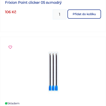
Frixion Point clicker 05 sv.modrý
106
Kč
Přidat do košíku
Skladem