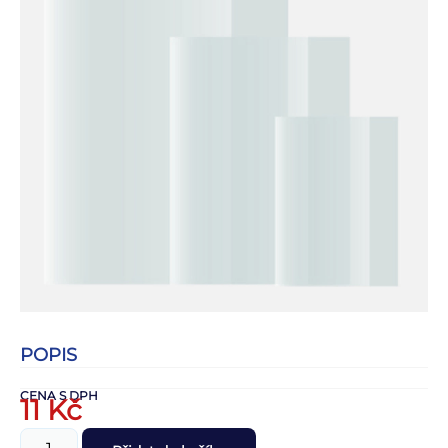
POPIS
CENA S DPH
11
Kč