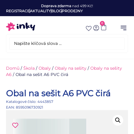
Doprava zdarma
nad 499 Kč!
REGISTRACE
AKTUALITY
BLOG
PRODEJNY
0
Domů
/
Škola
/
Obaly
/
Obaly na sešity
/
Obaly na sešity
A6
/ Obal na sešit A6 PVC čirá
Obal na sešit A6 PVC čirá
Katalogové číslo: 4443857
EAN: 8595096730921