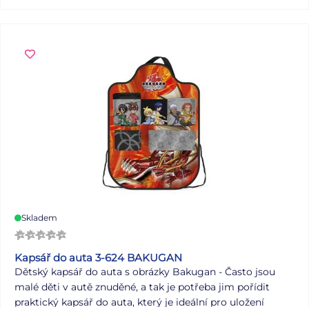
Uvedená cena je za 1 ks.
Víte, co znamená číselné označení
na sešitech?
Skladem
Kapsář do auta 3-624 BAKUGAN
Dětský kapsář do auta s obrázky Bakugan - Často jsou
malé děti v autě znuděné, a tak je potřeba jim pořídit
praktický kapsář do auta, který je ideální pro uložení