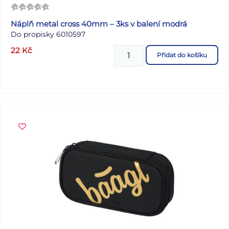
Náplň metal cross 40mm – 3ks v balení modrá
Do propisky 6010597
22
Kč
Přidat do košíku