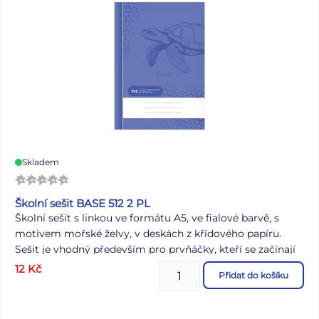
Skladem
Školní sešit BASE 512 2 PL
Školní sešit s linkou ve formátu A5, ve fialové barvě, s
motivem mořské želvy, v deskách z křídového papíru.
Sešit je vhodný především pro prvňáčky, kteří se začínají
učit psát. S tím jim pomohou 2 pomocné linky. Stránky
12
Kč
Přidat do košíku
jsou bez okrajů. Typ: 512 Formát: A5 Barva: fialová Šířka
řádku: 16 mm Motiv: mořská želva Gramáž papíru: 60 g
Počet listů: 10 s linkou Desky: matný křídový papír 200 g