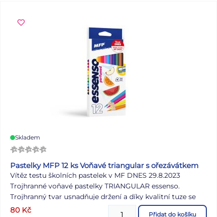
cena je za 1 ks.
Skladem
Pastelky MFP 12 ks Voňavé triangular s ořezávátkem
Vítěz testu školních pastelek v MF DNES 29.8.2023
Trojhranné voňavé pastelky TRIANGULAR essenso.
Trojhranný tvar usnadňuje držení a díky kvalitní tuze se
pastelka snadno nezlomí. Krásné a kvalitní pastelky, které
80
Kč
Přidat do košíku