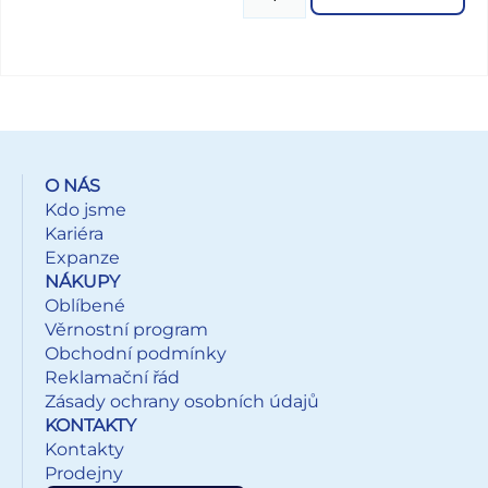
nádherně voní. Kreslení nyní bude o to víc zábavnější a
voňavější. Set pastelek obsahuje: - 12 ks voňavých
pastelek, každá barva má svoji typickou vůni (fialová -
hrozen, červená - malina, růžová - jahoda, oranžová -
broskev, žlutá - mango, broskově béžová - kokos, světle
zelená - jablko, zelená - ananas, světle modrá - banán,
modrá - borůvka, hnědá - čokoláda, černá - pšeničná vůně)
- 1 x ořezávátko Varování: Nevhodné pro děti do 3 let, hrozí
O NÁS
udušení částmi a píchnutí se ostrým hrotem. Pastelky
Kdo jsme
jsou uloženy v papírové krabičce se závěsem. Uvedená
Kariéra
cena je za 1 balení.
Expanze
NÁKUPY
Oblíbené
Věrnostní program
Obchodní podmínky
Reklamační řád
Zásady ochrany osobních údajů
KONTAKTY
Kontakty
Prodejny