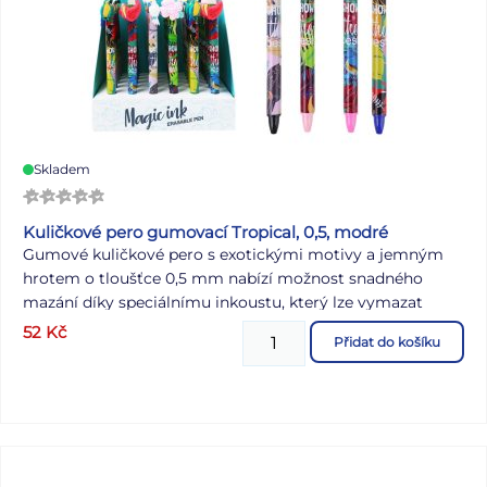
Skladem
Kuličkové pero gumovací Tropical, 0,5, modré
Gumové kuličkové pero s exotickými motivy a jemným
hrotem o tloušťce 0,5 mm nabízí možnost snadného
mazání díky speciálnímu inkoustu, který lze vymazat
pomocí integrované gumy na konci pera. Je ideální pro
52
Kč
Přidat do košíku
psaní poznámek, úkolů nebo zápisků do deníčků a
plánovačů. Využití najde především ve škole či v kanceláři,
kde oceníte možnost snadno opravit chyby bez potřeby
korektoru.
Přečtěte si, na jakém principu funguje
gumovací pero Wizard!
Hrot: 0,5 mm Počet kusů v balení:
36 ks Provedení: stiskací mechanismus Náplň: 5400196