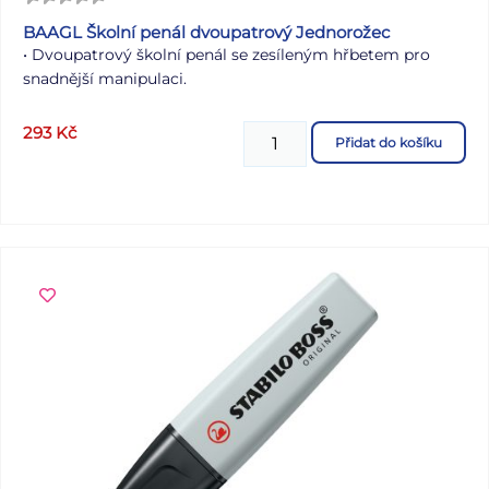
BAAGL Školní penál dvoupatrový Jednorožec
• Dvoupatrový školní penál se zesíleným hřbetem pro
snadnější manipulaci.
• Kvalitní gumičky v penálu zvládnou udržet i silné
293
Kč
Přidat do košíku
trojhranné pastelky.
• Penál obsahuje malou kapsičku na mince či jiné
drobnosti.
• Penál je bez náplně.