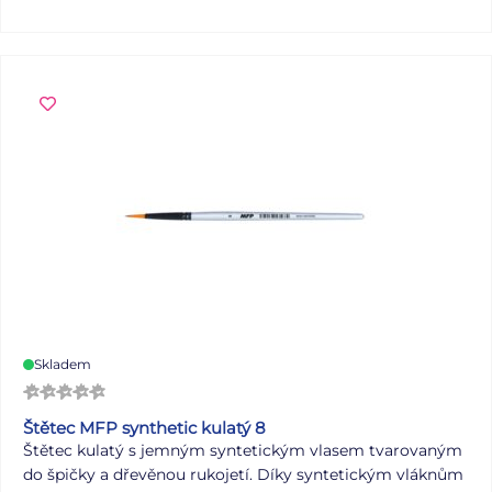
g Uvedená cena je za 1 ks.
Víte, co znamená číselné
označení na sešitech?
Skladem
Štětec MFP synthetic kulatý 8
Štětec kulatý s jemným syntetickým vlasem tvarovaným
do špičky a dřevěnou rukojetí. Díky syntetickým vláknům