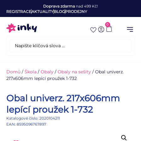
Doprava zdarma
nad 499 Kč!
REGISTRACE
AKTUALITY
BLOG
PRODEJNY
0
Domů
/
Škola
/
Obaly
/
Obaly na sešity
/ Obal univerz.
217x606mm lepící proužek 1-732
Obal univerz. 217x606mm
lepící proužek 1-732
Katalogové číslo: 2020104211
EAN: 8595096767897