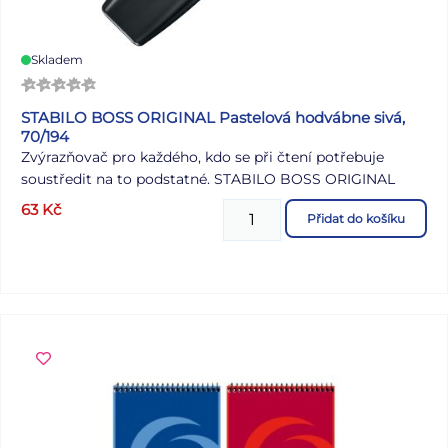
Skladem
STABILO BOSS ORIGINAL Pastelová hodvábne sivá,
70/194
Zvýrazňovač pro každého, kdo se při čtení potřebuje
soustředit na to podstatné. STABILO BOSS ORIGINAL
nabízí nejvyšší kvalitu zpracování a pohodlí při psaní. Díky
63
Kč
Přidat do košíku
technologii STABILO Anti-Dry-Out nabízí čtyři hodiny
ochrany proti vysychání. Zvýrazňovač, který lze znovu
naplnit náplněmi STABILO BOSS, je nyní k dispozici v 9
jasných neonových barvách a 14 jemných pastelových
odstínech.