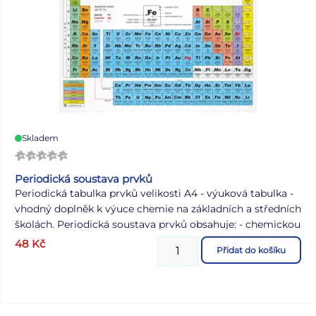
Skladem
Periodická soustava prvků
Periodická tabulka prvků velikosti A4 - výuková tabulka -
vhodný doplněk k výuce chemie na základních a středních
školách. Periodická soustava prvků obsahuje: - chemickou
značku prvku - český a latinský název - oxidační číslo -
48
Kč
Přidat do košíku
elektronegativitu - protonové číslo - hmotnostní číslo -
elektronovou konfiguraci Prvky jsou rozděleny do skupin:
- radioaktivní prvky - alkalické kovy - kovy alkalických
zemin - kovy, polokovy, nekovy - vzácné plyny Uvedená