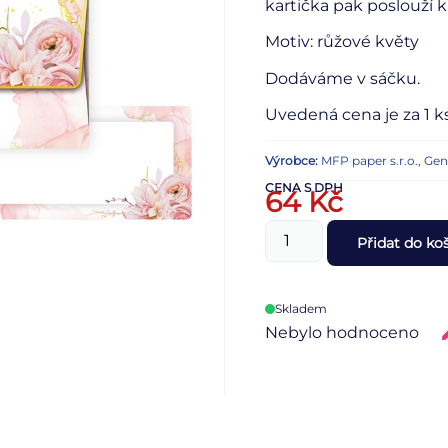
kartička pak poslouží 
Motiv: růžové květy
Dodáváme v sáčku.
Uvedená cena je za 1 ks
Výrobce:
MFP paper s.r.o., Ge
CENA S DPH
64
Kč
Přidat do ko
Skladem
Nebylo hodnoceno