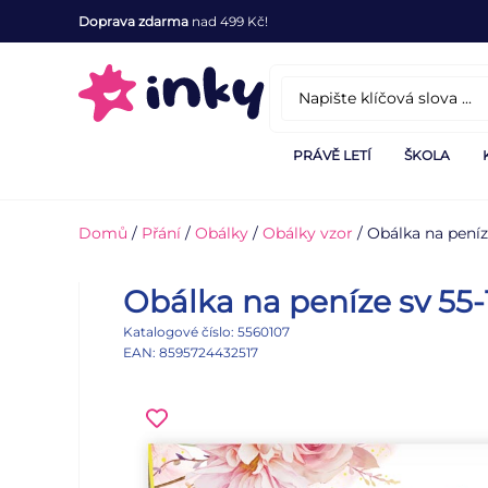
Doprava zdarma
nad 499 Kč!
PRÁVĚ LETÍ
ŠKOLA
Domů
/
Přání
/
Obálky
/
Obálky vzor
/ Obálka na peníz
Obálka na peníze sv 55-
Katalogové číslo: 5560107
EAN: 8595724432517