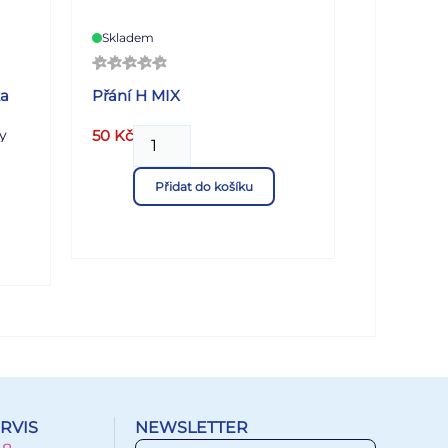
0
Skladem
ka
Přání H MIX
ny
50
Kč
vé,
Přidat do košíku
y.
: UV
ton
 6
RVIS
NEWSLETTER