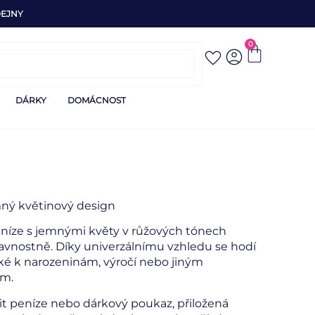
EJNY
0
DÁRKY
DOMÁCNOST
mný květinový design
eníze s jemnými květy v růžových tónech
avnostně. Díky univerzálnímu vzhledu se hodí
aké k narozeninám, výročí nebo jiným
m.
it peníze nebo dárkový poukaz, přiložená