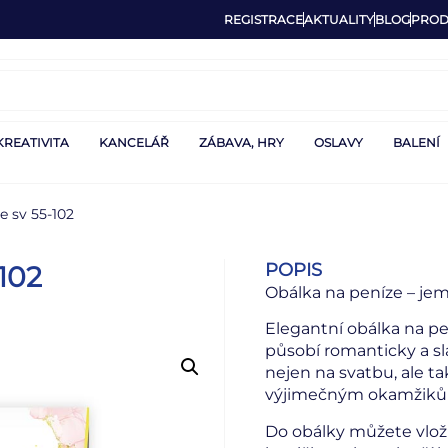
REGISTRACE
AKTUALITY
BLOG
PROD
KREATIVITA
KANCELÁŘ
ZÁBAVA, HRY
OSLAVY
BALENÍ
e sv 55-102
POPIS
102
Obálka na peníze – je
Elegantní obálka na p
působí romanticky a sl
nejen na svatbu, ale t
výjimečným okamžiků
Do obálky můžete vlož