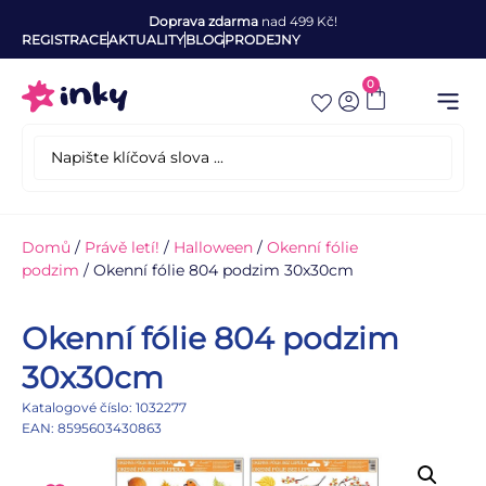
Doprava zdarma
nad 499 Kč!
REGISTRACE
AKTUALITY
BLOG
PRODEJNY
0
Domů
/
Právě letí!
/
Halloween
/
Okenní fólie
podzim
/ Okenní fólie 804 podzim 30x30cm
Okenní fólie 804 podzim
30x30cm
Katalogové číslo: 1032277
EAN: 8595603430863