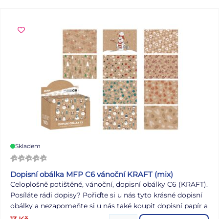
Skladem
Dopisní obálka MFP C6 vánoční KRAFT (mix)
Celoplošně potištěné, vánoční, dopisní obálky C6 (KRAFT).
Posíláte rádi dopisy? Pořiďte si u nás tyto krásné dopisní
obálky a nezapomeňte si u nás také koupit dopisní papír a
propisku! OBSAH BALENÍ: - 100 ks obálek (10 motivů)