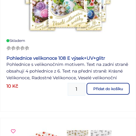
Skladem
Pohlednice velikonoce 108 E výsek+UV+glitr
Pohlednice s velikonočním motivem. Text na zadní straně
obsahují 4 pohlednice z 6. Text na přední straně: Krásné
Velikonoce, Radostné Velikonoce, Veselé velikonoční
svátky Text na zadní straně: Pohlednice 1: V radosti a
10
Kč
Přidat do košíku
harmonii prožité jarní svátky a hodně radosti z prvních
slunečních paprsků přeje Pohlednice 2: Veselé Velikonoce
a hodně radosti z prvních jarních paprsků přeje
Pohlednice 3: Krásné prožití velikonočních svátků a
bohatou pomlázku ze srdce přeje Pohlednice 4: Příjemné
prožití velikonočních svátků a krásné jaro přeje
Pohlednice 5, 6 bez textu Text: 4/6 Papír: pohlednicový