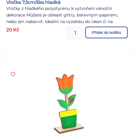
Vločka 7,5cm/6ks hladká
Vločky z hladkého polystyrenu k vytvoření vánoční
dekorace Můžete je oblepit glitry, barevným papírem,
nebo jen nabarvit. Ideální na výzdobu do oken či na
vánoční stromeček. BALENÍ OBSAHUJE: - 6 ks vloček
20
Kč
Přidat do košíku
Výška: 75 mm Dodáváme v sáčku se závěsem. Uvedená
cena je za 1 balení.