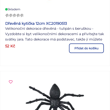
Skladem
Dřevěná kytička 12cm XC20190513
Velikonoční dekorace dřevěná - tulipán s beruškou -
Vyzdobte si byt velikonočními dekoracemi a přivítejte tak
svátky jara. Tato dekorace má podstavec, takže jí můžete
umístit na komodu, jídelní stůl a doplnit ji velikonočními
52
Kč
Přidat do košíku
vajíčky nebo ji nechat jen tak samotnou na poličce.
Velikost: 12 cm Uvedená cena je za 1 ks.