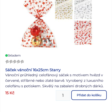
karton 240 g Povrchová úprava: UV lak, výsek, glitter
Dodáváme v mixu po 6 ks dle skladové zásoby. Uvedená
cena je za 1 ks.
Skladem
Sáček vánoční 16x25cm Starry
Vánoční průhledný celofánový sáček s motivem hvězd v
červené, stříbrné nebo zlaté barvě. Vyrobený z luxusního
celofánu s potiskem. Skvělý na zabalení drobných dárků.
Sáček můžete uzavřít vázací stuhou a tím ho dozdobit.
15
Kč
Přidat do košíku
Motiv: hvězdy Rozměr: 160 x 250 mm Barva:
transparentní/zlatá, stříbrná, červená Dodáváme v mixu 3
ks dle skladové zásoby. Uvedená cena je za 1 ks.