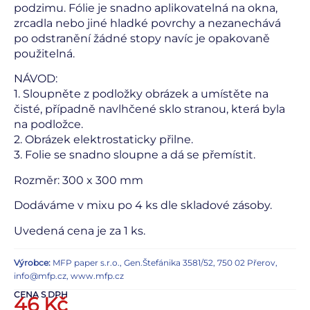
podzimu. Fólie je snadno aplikovatelná na okna,
zrcadla nebo jiné hladké povrchy a nezanechává
po odstranění žádné stopy navíc je opakovaně
použitelná.
NÁVOD:
1. Sloupněte z podložky obrázek a umístěte na
čisté, případně navlhčené sklo stranou, která byla
na podložce.
2. Obrázek elektrostaticky přilne.
3. Folie se snadno sloupne a dá se přemístit.
Rozměr: 300 x 300 mm
Dodáváme v mixu po 4 ks dle skladové zásoby.
Uvedená cena je za 1 ks.
Výrobce:
MFP paper s.r.o., Gen.Štefánika 3581/52, 750 02 Přerov,
info@mfp.cz, www.mfp.cz
CENA S DPH
46
Kč