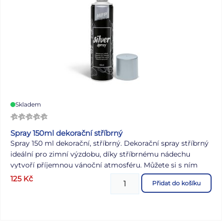
Skladem
Spray 150ml dekorační stříbrný
Spray 150 ml dekorační, stříbrný. Dekorační spray stříbrný
ideální pro zimní výzdobu, díky stříbrnému nádechu
vytvoří příjemnou vánoční atmosféru. Můžete si s ním
ozdobit různé vánoční dekorace. Snadné namíření a
125
Kč
Přidat do košíku
nastříkání vám pomůže vyhnout se nepořádku. Objem:
150 ml Uvedená cena je za 1 ks.