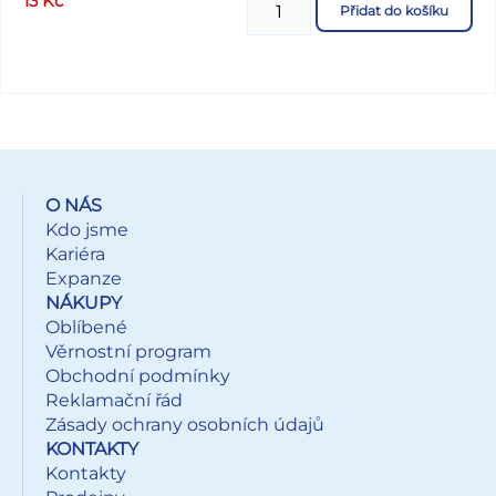
13
Kč
Přidat do košíku
Všech 100 ks dodáváme v pěkné papírové krabičce, která
může zároveň sloužit jako stojánek. Dodáváme v mixu po
10 ks dle skladové zásoby. Uvedená cena je za 1 ks.
O NÁS
Kdo jsme
Kariéra
Expanze
NÁKUPY
Oblíbené
Věrnostní program
Obchodní podmínky
Reklamační řád
Zásady ochrany osobních údajů
KONTAKTY
Kontakty