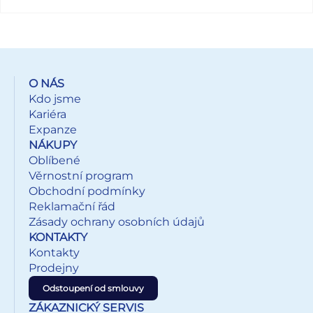
růžová, růžová, žlutá, zelená, modrá Baleno v sáčku se
závěsem. Uvedená cena je za 1 balení.
O NÁS
Kdo jsme
Kariéra
Expanze
NÁKUPY
Oblíbené
Věrnostní program
Obchodní podmínky
Reklamační řád
Zásady ochrany osobních údajů
KONTAKTY
Kontakty
Prodejny
Odstoupení od smlouvy
ZÁKAZNICKÝ SERVIS