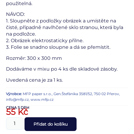
použitelná.
NÁVOD:
1. Sloupněte z podložky obrázek a umístěte na
čisté, případně navlhčené sklo stranou, která byla
na podložce.
2. Obrázek elektrostaticky přilne.
3. Folie se snadno sloupne a dá se přemístit.
Rozměr: 300 x 300 mm
Dodáváme v mixu po 4 ks dle skladové zásoby.
Uvedená cena je za 1 ks.
Výrobce:
MFP paper s.r.o., Gen.Štefánika 3581/52, 750 02 Přerov,
info@mfp.cz, www.mfp.cz
CENA S DPH
55
Kč
Přidat do košíku