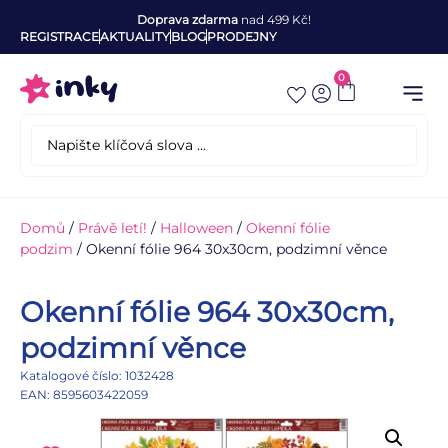
Doprava zdarma
nad 499 Kč!
REGISTRACE
AKTUALITY
BLOG
PRODEJNY
0
Domů
/
Právě letí!
/
Halloween
/
Okenní fólie
podzim
/ Okenní fólie 964 30x30cm, podzimní věnce
Okenní fólie 964 30x30cm,
podzimní věnce
Katalogové číslo: 1032428
EAN: 8595603422059