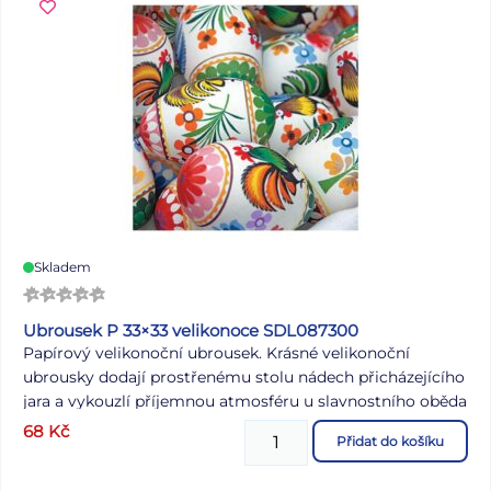
Skladem
Ubrousek P 33×33 velikonoce SDL087300
Papírový velikonoční ubrousek. Krásné velikonoční
ubrousky dodají prostřenému stolu nádech přicházejícího
jara a vykouzlí příjemnou atmosféru u slavnostního oběda
nebo večeře. Ubrousek je kvalitní z třívrstvého papíru.
68
Kč
Přidat do košíku
MOTIV: kraslice POČET UBROUSKŮ V BALENÍ: 20 ks
Uvedená cena je za 1 balení po 20 ks.