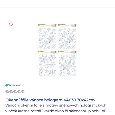
Skladem
Okenní fólie vánoce hologram VA030 30x42cm
Vánoční okenní fólie s motivy sněhových holografických
vloček krásně rozzáří každé okno či skleněnou plochu při