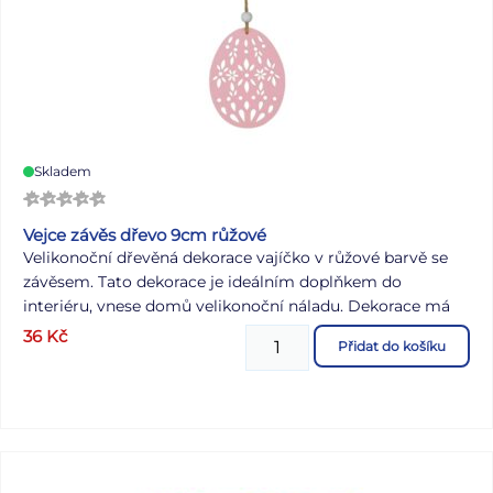
Skladem
Vejce závěs dřevo 9cm růžové
Velikonoční dřevěná dekorace vajíčko v růžové barvě se
závěsem. Tato dekorace je ideálním doplňkem do
interiéru, vnese domů velikonoční náladu. Dekorace má
provázek na zavěšení. Barva: růžová Rozměr: 90 mm
36
Kč
Přidat do košíku
Uvedená cena je za 1 ks.