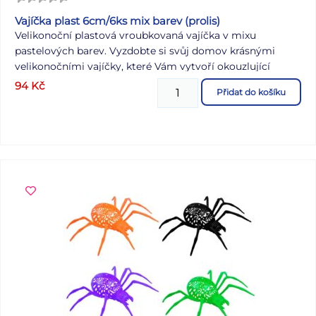
Vajíčka plast 6cm/6ks mix barev (prolis)
Velikonoční plastová vroubkovaná vajíčka v mixu
pastelových barev. Vyzdobte si svůj domov krásnými
velikonočními vajíčky, které Vám vytvoří okouzlující
atmosféru Velikonoc! Tuto dekoraci můžete použít na
94
Kč
Přidat do košíku
dekorování velikonočních věnců nebo větviček. Vajíčka
mají provázek na pověšení. BALENÍ OBSAHUJE: - 6 ks
plastových vajíček Velikost: 60 mm Barva: 2 x zelená, 2 x
modrá, žlutá, oranžová Dodáváme v sáčku se závěsem.
Uvedená cena je za 1 balení.