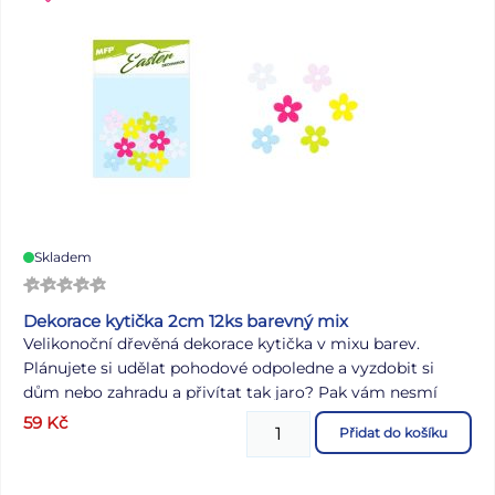
Skladem
Dekorace kytička 2cm 12ks barevný mix
Velikonoční dřevěná dekorace kytička v mixu barev.
Plánujete si udělat pohodové odpoledne a vyzdobit si
dům nebo zahradu a přivítat tak jaro? Pak vám nesmí
chybět tyto krásné dekorace v podobě různě barevných
59
Kč
Přidat do košíku
kytiček. Dekoraci lze použít k aranžování velikonočních
věnců nebo větviček. Vyrobeno z překližky. OBSAH
BALENÍ: - 12 ks kytiček Velikost: 20 mm Barva: bílá, světe