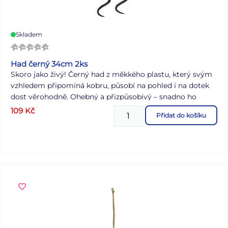
Skladem
Had černý 34cm 2ks
Skoro jako živý! Černý had z měkkého plastu, který svým
vzhledem připomíná kobru, působí na pohled i na dotek
dost věrohodně. Ohebný a přizpůsobivý – snadno ho
položíte kamkoli, kde má vyvolat překvapení, nebo
109
Kč
Přidat do košíku
rovnou menší šok. V balení jsou hned dva kusy – stačí
trocha nápadu a o reakce nebude nouze. OBSAH BALENÍ:
- 2 ks hadů Barva: černá Délka: 34 cm Materiál: plast
VAROVÁNÍ: Nevhodné pro děti do 3 let. Nebezpečí
vdechnutí a spolknutí malých částic. Uvedená cena je za 1
balení.