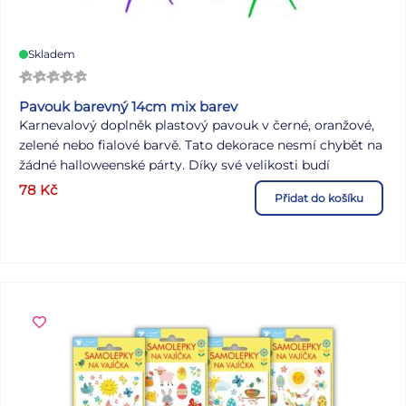
Skladem
Pavouk barevný 14cm mix barev
Karnevalový doplněk plastový pavouk v černé, oranžové,
zelené nebo fialové barvě. Tato dekorace nesmí chybět na
žádné halloweenské párty. Díky své velikosti budí
pozornost a v mnohých vyvolává pocit strachu. Pavouk je
78
Kč
Přidat do košíku
vyrobený z plastu, díky tomu je vhodný jak do interiéru
tak i exteriéru. Rozměr: 300 x 380 mm Barva: černá,
oranžová, zelená, fialová Uvedená cena je za 1 ks.