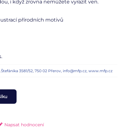
odou, i když zrovna nemůžete vyrazit ven.
ilustrací přírodních motivů
.
n.Štefánika 3581/52, 750 02 Přerov, info@mfp.cz, www.mfp.cz
šíku
Napsat hodnocení