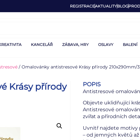
REGISTRACE
AKTUALITY
BLOG
PROD
KREATIVITA
KANCELÁŘ
ZÁBAVA, HRY
OSLAVY
BALENÍ
stresové
/ Omalovánky antistresové Krásy přírody 210x290mm/3
POPIS
é Krásy přírody
Antistresové omalovánk
Objevte uklidňující krás
Antistresové omalovánk
zvířat a přírodních deta
Uvnitř najdete motivy p
– od jemných květů až