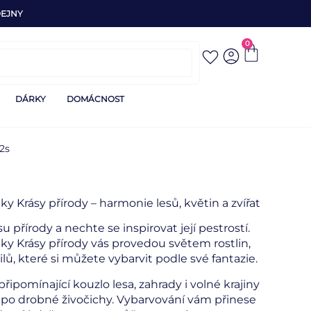
EJNY
0
DÁRKY
DOMÁCNOST
2s
y Krásy přírody – harmonie lesů, květin a zvířat
u přírody a nechte se inspirovat její pestrostí.
y Krásy přírody vás provedou světem rostlin,
ilů, které si můžete vybarvit podle své fantazie.
řipomínající kouzlo lesa, zahrady i volné krajiny
 po drobné živočichy. Vybarvování vám přinese