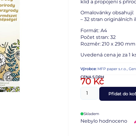
klid a propojení s přír
Omalovánky obsahují:
– 32 stran originálních 
Formát: A4
Počet stran: 32
Rozměr: 210 x 290 mm
Uvedená cena je za 1 ks
Výrobce:
MFP paper s.r.o., Ge
CENA S DPH
70
Kč
Přidat do ko
Skladem
Nebylo hodnoceno