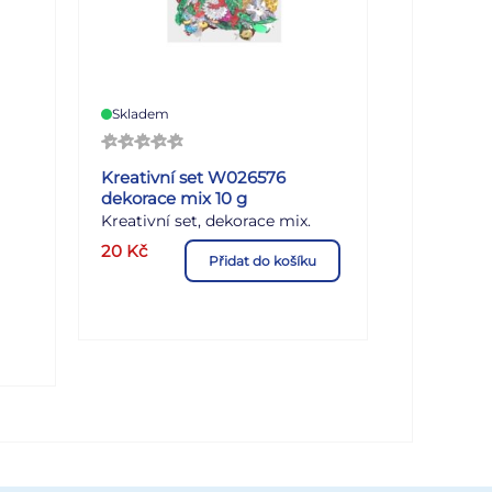
Skladem
Kreativní set W026576
dekorace mix 10 g
Kreativní set, dekorace mix.
ují:
Uvedená cena je za 1 balení.
20
Kč
Přidat do košíku
čitě
u po
e
jen
ená
i
é