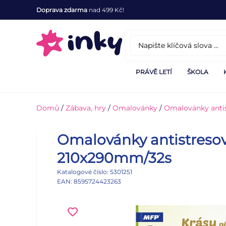
Doprava zdarma
nad 499 Kč!
PRÁVĚ LETÍ
ŠKOLA
Domů
/
Zábava, hry
/
Omalovánky
/
Omalovánky anti
Omalovánky antistresov
210x290mm/32s
Katalogové číslo: 5301251
EAN: 8595724423263