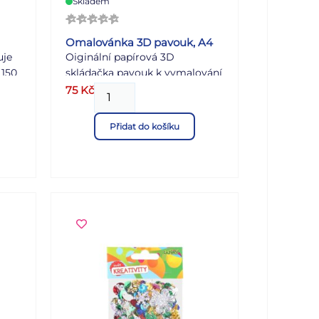
Skladem
Omalovánka 3D pavouk, A4
uje
Oiginální papírová 3D
 150
skládačka pavouk k vymalování
 pro
dle vlastních představ bez
75
Kč
použití nůžek, nebo lepa. 3D
omalovánky Helma Models
Přidat do košíku
vhodné pro děti od 4 let.
Formát: A4 Uvedená cena je za
1 ks.