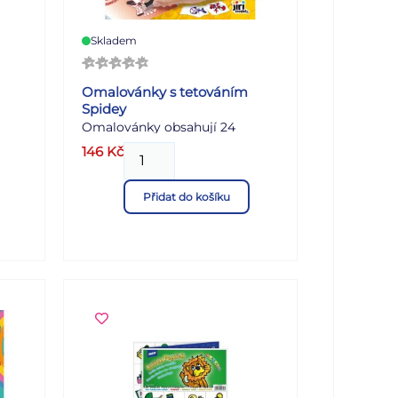
Skladem
Omalovánky s tetováním
Spidey
Omalovánky obsahují 24
n s
barevných stran s obrázky k
146
Kč
vybarvení a 2 listy originálních
tetovaček různých velikostí a
Přidat do košíku
tvarů.