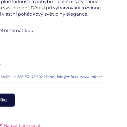
plné ladnosti a pohybu – baletní šaty, taneční
o vystoupení. Děti si při vybarvování rozvinou
 si vlastní pohádkový svět plný elegance.
letní tematikou
.
n.Štefánika 3581/52, 750 02 Přerov, info@mfp.cz, www.mfp.cz
šíku
Napsat hodnocení