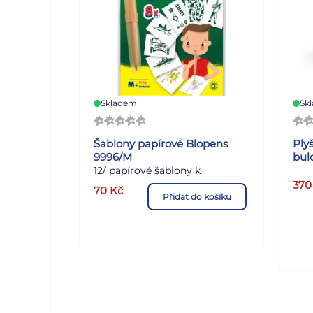
Skladem
Sk
Šablony papírové Blopens
Ply
9996/M
bul
12/ papírové šablony k
37
foukacím fixům, sada obsahuje
70
Kč
Přidat do košíku
8 šablon formátu A5