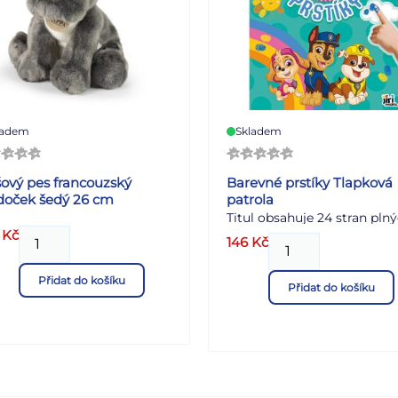
ladem
Skladem
šový pes francouzský
Barevné prstíky Tlapková
doček šedý 26 cm
patrola
Titul obsahuje 24 stran pln
0
Kč
barevných obrázků k
146
Kč
dorazítkování prstíky a 6
prstových barev.
Přidat do košíku
Přidat do košíku