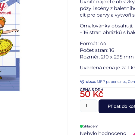
Uvnitř najdete obrázky 
pózy i scény z baletníh
cit pro barvy a vytvoří
Omalovánky obsahují:
– 16 stran obrázků s ba
Formát: A4
Počet stran: 16
Rozměr: 210 x 295 mm
Uvedená cena je za 1 ks
Výrobce:
MFP paper s.r.o., Ge
CENA S DPH
50
Kč
Přidat do ko
Skladem
Nebylo hodnoceno