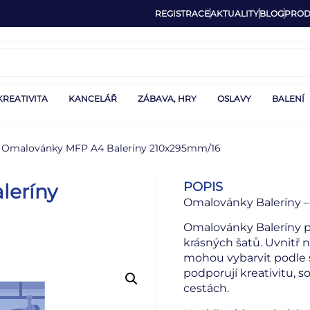
REGISTRACE
AKTUALITY
BLOG
PROD
KREATIVITA
KANCELÁŘ
ZÁBAVA, HRY
OSLAVY
BALENÍ
 Omalovánky MFP A4 Baleríny 210x295mm/16
POPIS
leríny
Omalovánky Baleríny –
Omalovánky Baleríny p
krásných šatů. Uvnitř na
mohou vybarvit podle 
podporují kreativitu, 
cestách.