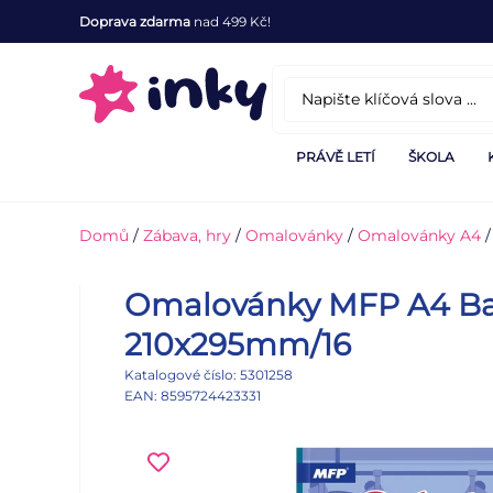
Doprava zdarma
nad 499 Kč!
PRÁVĚ LETÍ
ŠKOLA
Domů
/
Zábava, hry
/
Omalovánky
/
Omalovánky A4
/
Omalovánky MFP A4 Ba
210x295mm/16
Katalogové číslo: 5301258
EAN: 8595724423331