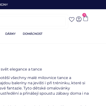
EJNY
0
DÁRKY
DOMÁCNOST
 svět elegance a tance
otěší všechny malé milovnice tance a
jdou baleríny na jevišti i při tréninku, které si
své fantazie. Tyto dětské omalovánky
soustředění a přinášejí spoustu zábavy doma i na