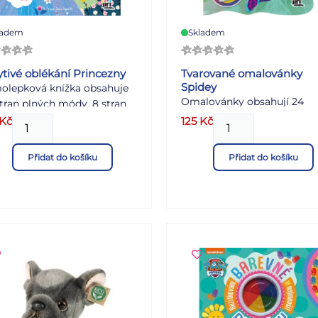
ladem
Skladem
ytivé oblékání Princezny
Tvarované omalovánky
Spidey
olepková knížka obsahuje
Omalovánky obsahují 24
tran plných módy, 8 stran
originálně tvarovaných stra
írových samolepek a 2
Kč
125
Kč
barevnou předlohou a 50
ny třpytivýchsamolepek s
samolepek k ozdobení.
y.
Přidat do košíku
Přidat do košíku