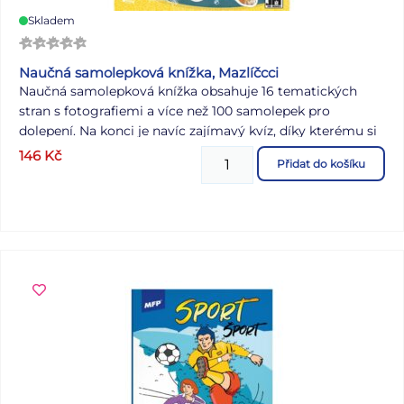
Skladem
Naučná samolepková knížka, Mazlíčcci
Naučná samolepková knížka obsahuje 16 tematických
stran s fotografiemi a více než 100 samolepek pro
dolepení. Na konci je navíc zajímavý kvíz, díky kterému si
děti otestují své znalosti.
146
Kč
Přidat do košíku