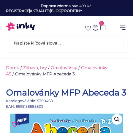
Doprava zdarma
nad 499 Kč!
REGISTRACE
AKTUALITY
BLOG
PRODEJNY
0
Domů
/
Zábava, hry
/
Omalovánky
/
Omalovánky
A5
/ Omalovánky MFP Abeceda 3
Omalovánky MFP Abeceda 3
Katalogové číslo: 5300468
EAN: 8595138585809