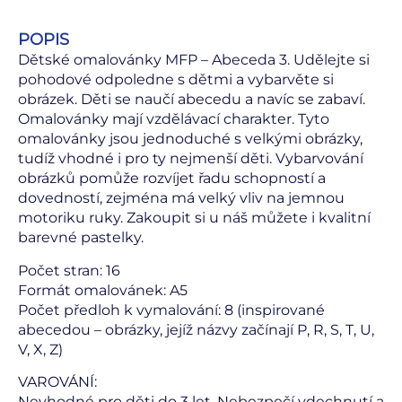
POPIS
Dětské omalovánky MFP – Abeceda 3. Udělejte si
pohodové odpoledne s dětmi a vybarvěte si
obrázek. Děti se naučí abecedu a navíc se zabaví.
Omalovánky mají vzdělávací charakter. Tyto
omalovánky jsou jednoduché s velkými obrázky,
tudíž vhodné i pro ty nejmenší děti. Vybarvování
obrázků pomůže rozvíjet řadu schopností a
dovedností, zejména má velký vliv na jemnou
motoriku ruky. Zakoupit si u náš můžete i kvalitní
barevné pastelky.
Počet stran: 16
Formát omalovánek: A5
Počet předloh k vymalování: 8 (inspirované
abecedou – obrázky, jejíž názvy začínají P, R, S, T, U,
V, X, Z)
VAROVÁNÍ:
Nevhodné pro děti do 3 let. Nebezpečí vdechnutí a