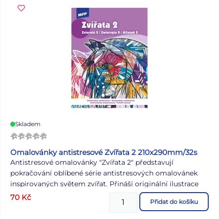
Skladem
Omalovánky antistresové Zvířata 2 210x290mm/32s
Antistresové omalovánky "Zvířata 2" představují
pokračování oblíbené série antistresových omalovánek
inspirovaných světem zvířat. Přináší originální ilustrace
zvířat, ztvárněných pomocí výrazných geometrických
70
Kč
Přidat do košíku
tvarů a pestrých abstraktních vzorů, které nabízejí mnoho
prostoru pro kreativní vyjádření. Jednotlivé ilustrace jsou