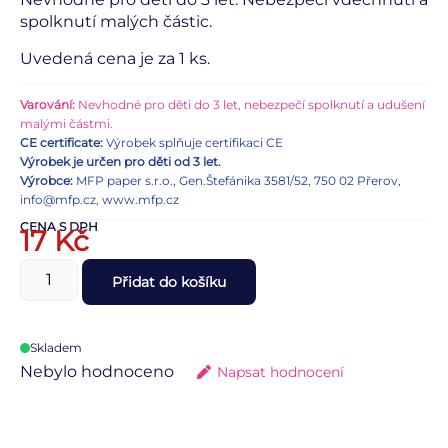
spolknutí malých částic.
Uvedená cena je za 1 ks.
Varování:
Nevhodné pro děti do 3 let, nebezpečí spolknutí a udušení
malými částmi.
CE certificate:
Výrobek splňuje certifikaci CE
Výrobek je určen pro děti od 3 let.
Výrobce:
MFP paper s.r.o., Gen.Štefánika 3581/52, 750 02 Přerov,
info@mfp.cz, www.mfp.cz
CENA S DPH
17
Kč
Přidat do košíku
Skladem
Nebylo hodnoceno
Napsat hodnocení