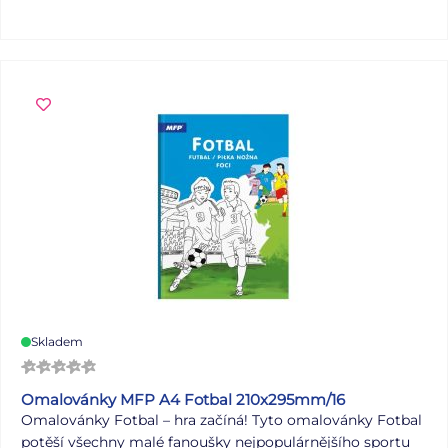
detailní a náročné na vybarvení, což vás přirozeně nutí se
plně soustředit a uvolnit se od každodenního stresu.
Omalovánky obsahují: - 32 originálních obrázků zvířat
Formát: A4 Počet stran: 32 stran Rozměr: 210 x 290 mm
VAROVÁNÍ: Nevhodné pro děti do 3 let. Nebezpečí
vdechnutí a spolknutí malých částic. Uvedená cena je za 1
ks.
Skladem
Omalovánky MFP A4 Fotbal 210x295mm/16
Omalovánky Fotbal – hra začíná! Tyto omalovánky Fotbal
potěší všechny malé fanoušky nejpopulárnějšího sportu