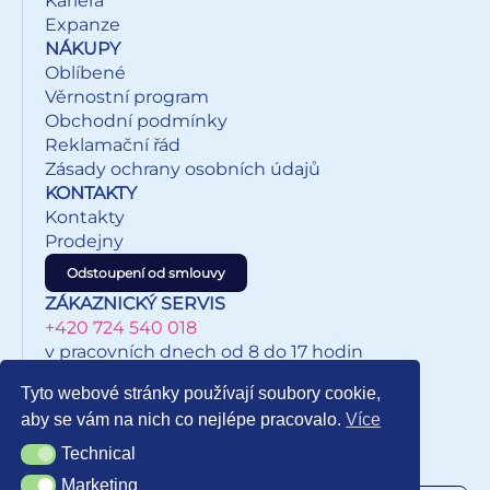
Kariéra
spolknutí malých částic. Uvedená cena je za 1 ks.
Expanze
NÁKUPY
Oblíbené
Věrnostní program
Obchodní podmínky
Reklamační řád
Zásady ochrany osobních údajů
KONTAKTY
Kontakty
Prodejny
Odstoupení od smlouvy
ZÁKAZNICKÝ SERVIS
+420 724 540 018
v pracovních dnech od 8 do 17 hodin
eshop@inkypapirnictvi.cz
Tyto webové stránky používají soubory cookie,
aby se vám na nich co nejlépe pracovalo.
Více
Technical
Technical
NEWSLETTER
Marketing
Marketing