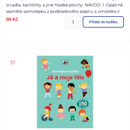
zrcadla, kachličky a jiné hladké plochy. NÁVOD: 1. Opatrně
sejměte samolepku z podkladového papíru a umístěte ji
na zvolenou suchou a čistou plochu. 2. Vyhlaďte od středu
59
Kč
Přidat do košíku
ke krajům. Uvedená cena je za 1 arch.