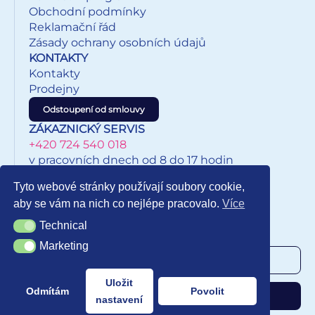
získává bod a obě kartičky vyřadí ze hry. Pokračuje do té
Obchodní podmínky
chvíle, kdy otočí dva různé obrázky. Vyhrává hráč, který
Reklamační řád
získá více bodů. PAPÍR: křída matná 350g + lamino lesk 1/1
Zásady ochrany osobních údajů
VELIKOST HRACÍCH KARET: 51x51cm VAROVÁNÍ:
KONTAKTY
Nevhodné pro děti do 3 let. Nebezpečí vdechnutí a
Kontakty
spolknutí malých částic. Uvedená cena je za 1 ks.
Prodejny
Odstoupení od smlouvy
ZÁKAZNICKÝ SERVIS
+420 724 540 018
v pracovních dnech od 8 do 17 hodin
eshop@inkypapirnictvi.cz
Tyto webové stránky používají soubory cookie,
aby se vám na nich co nejlépe pracovalo.
Více
Technical
Technical
NEWSLETTER
Marketing
Marketing
Uložit
Odmítám
Povolit
Odebírat
nastavení