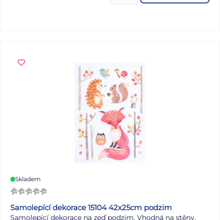
přináší nový příběh, který děti mohou dotvořit svými
oblíbenými barvami a proměnit jej v jedinečné dílo. Tyto
omalovánky rozvíjejí kreativitu, trpělivost i dětskou
představivost. Jsou ideální pro chvíle odpočinku doma, na
cestách i jako krásný dárek pro malé snílky, kteří milují
pohádkové příběhy. Omalovánky obsahují: - 32 stran
obrázků s princeznami, jednorožci a pohádkovými motivy
Formát: A4 Počet stran: 32 ozměr: 210 × 276 mm Uvedená
cena je za 1 ks.
Skladem
Samolepící dekorace 15104 42x25cm podzim
Samolepící dekorace na zeď podzim. Vhodná na stěny,