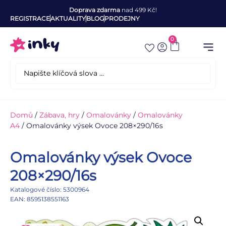
Doprava zdarma
nad 499 Kč!
REGISTRACE
AKTUALITY
BLOG
PRODEJNY
0
Domů
/
Zábava, hry
/
Omalovánky
/
Omalovánky
A4
/ Omalovánky výsek Ovoce 208×290/16s
Omalovánky výsek Ovoce
208×290/16s
Katalogové číslo: 5300964
EAN: 8595138551163