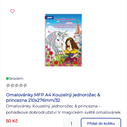
Skladem
Omalovánky MFP A4 Kouzelný jednorožec &
princezna 210x276mm/32
Omalovánky Kouzelný jednorožec & princezna –
pohádkové dobrodružství V magickém světě omalovánek
Kouzelný jednorožec & princezna čekají hradní zahrady,
50
Kč
Přidat do košíku
bájní jednorožci a půvabné princezny. Každá stránka