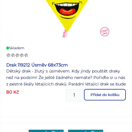
Skladem
Drak 119212 Úsměv 68x73cm
Dětský drak - žlutý s úsměvem. Kdy jindy pouštět draky
než na podzim! Že ještě žádného nemáte? Pořiďte si u nás
z pestré škály létajících draků. Parádní létající drak se bude
na obloze určitě moc dobře vyjímat. Tak hurá na drakiádu!
80
Kč
Přidat do košíku
Pojďte se společně vyřádit při pouštění draků, třeba se
zajímavými pestrými motivy. JAK SLOŽIT DRAKA: 1.
Rozložte plášť draka. 2. Tyčové výztuže zasuňte do kapes,
které jsou součástí rozloženého pláště. 3. Tyčové výztuže
spojte vprostřed křížovou spojkou. 4. Přiložený provázek s
navlečeným kroužkem následně provlečte dvěma otvory