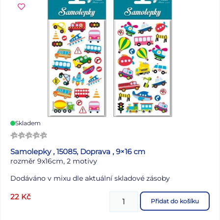
v plášti a na obou koncích přivažte k tyčovým výztuhám.
5. Jako poslední krok postačí ke kroužku navázat provázek
s rukojetí a drak je tímto připraven k použití.
UPOZORNĚNÍ: Používejte pod dozorem dospělé osoby,
obal odstraňte z dosahu dětí. Nepoužívejte v blízkosti
nadzemního el. vedení, v bouřce, za silného větru apod.
Je-li součástí provázek nemotejte jej kolem krku nebo
jiných částí těla. Hrozí nebezpečí udušení a vdechnutí
malých částic. Drak je balený v sáčku se závěsem.
Uvedená cena je za 1 ks.
Skladem
Samolepky , 15085, Doprava , 9×16 cm
rozměr 9x16cm, 2 motivy
Dodáváno v mixu dle aktuální skladové zásoby
22
Kč
Přidat do košíku