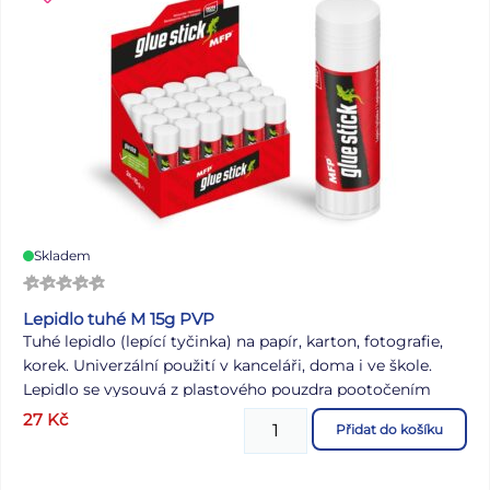
Skladem
Lepidlo tuhé M 15g PVP
Tuhé lepidlo (lepící tyčinka) na papír, karton, fotografie,
korek. Univerzální použití v kanceláři, doma i ve škole.
Lepidlo se vysouvá z plastového pouzdra pootočením
spodního dílu. Lepidlo je snadno vypratelné a omyvatelné
27
Kč
Přidat do košíku
vlažnou vodou. Neobsahuje toxické a škodlivé látky.
Hmotnost: 15 g Velkoobchodní balení je po 24 ks v
praktické papírové krabičce s plastovým stojanem.