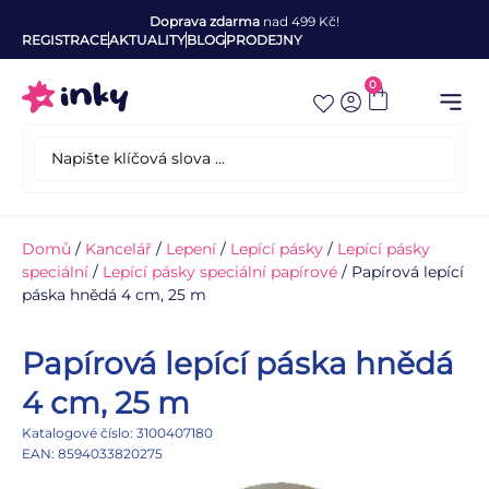
Doprava zdarma
nad 499 Kč!
REGISTRACE
AKTUALITY
BLOG
PRODEJNY
0
Domů
/
Kancelář
/
Lepení
/
Lepící pásky
/
Lepící pásky
speciální
/
Lepící pásky speciální papírové
/ Papírová lepící
páska hnědá 4 cm, 25 m
Papírová lepící páska hnědá
4 cm, 25 m
Katalogové číslo: 3100407180
EAN: 8594033820275