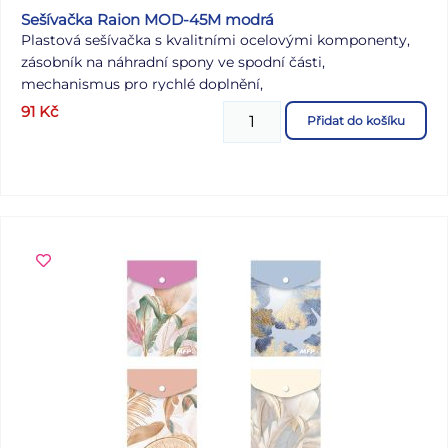
Sešívačka Raion MOD-45M modrá
Plastová sešívačka s kvalitními ocelovými komponenty,
zásobník na náhradní spony ve spodní části,
mechanismus pro rychlé doplnění,
integrovaný rozešívač,
91
Kč
Přidat do košíku
indikátor zásoby sponek.
drátky: 50 x 24/6, 50 x 26/6
kapacita: 20 listů
hloubka vložení: 30 mm
délka: 80 mm