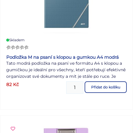
skladové zásoby. Uvedená cena je za 1 ks.
Skladem
Podložka M na psaní s klopou a gumkou A4 modrá
Tato modrá podložka na psaní ve formátu A4 s klopou a
gumičkou je ideální pro všechny, kteří potřebují efektivně
organizovat své dokumenty a mít je stále po ruce. Je
vyrobena z kvalitního polypropylenu (PP), což zajišťuje
82
Kč
Přidat do košíku
odolnost a dlouhou životnost, přičemž textura
napodobující useň ji dodává elegantní vzhled. Pevný klip
pro uchycení papírů umožňuje pohodlné psaní poznámek
a uchovávání důležitých dokumentů na poradách nebo v
terénu. Klopa poskytuje dodatečnou ochranu a gumička
zajišťuje bezpečné uzavření, aby vše zůstalo na svém
místě. Vzor: useň Formát: A4 Materiál: PP Barva: modrá