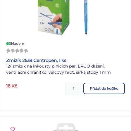
Skladem
Zmizík 2539 Centropen, 1 ks
12/ zmizík na inkousty plnicích per, ERGO držení,
ventilační chránítko, válcový hrot, šířka stopy 1 mm
16
Kč
Přidat do košíku