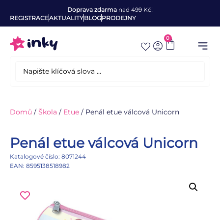
Doprava zdarma
nad 499 Kč!
REGISTRACE
AKTUALITY
BLOG
PRODEJNY
0
Domů
/
Škola
/
Etue
/ Penál etue válcová Unicorn
Penál etue válcová Unicorn
Katalogové číslo: 8071244
EAN: 8595138518982