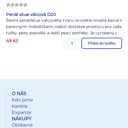
Penál etue válcová D20
Školní penál/etue válcového tvaru ve světle modré barvě s
barevnými hvězdičkami nabízí dostatek prostoru pro vaše
tužky, pera, pastelky a další psací potřeby. Je vyrobený z
měkkého, prošívaného materiálu. Praktické zapínání na
49
Kč
Přidat do košíku
zip zajišťuje, že všechny vaše věci zůstanou bezpečně na
svém místě. Díky svému veselému designu se stane
oblíbeným společníkem každého školního dne. - není
vybavený - zdravotně nezávadný a neobsahuje toxické
látky DOPORUČENÍ: - čistit pouze navlhčeným hadříkem
ve vodě s trochou saponátu Uvedená cena je za 1 ks.
O NÁS
Kdo jsme
Kariéra
Expanze
NÁKUPY
Oblíbené