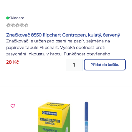
Skladem
Značkovač 8550 flipchart Centropen, kulatý, červený
Značkovač je určen pro psaní na papír, zejména na
papírové tabule Flipchart. Vysoká odolnost proti
zasychání inkoustu v hrotu. Funkčnost otevřeného
značkovače je 1 týden. Inkoust na vodní bázi se nepropíjí
28
Kč
Přidat do košíku
papírem a je bez zápachu. Válcový hrot, šíře stopy 2,5
mm.