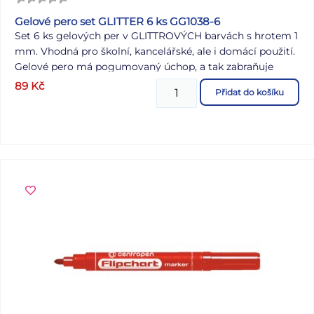
Gelové pero set GLITTER 6 ks GG1038-6
Set 6 ks gelových per v GLITTROVÝCH barvách s hrotem 1
mm. Vhodná pro školní, kancelářské, ale i domácí použití.
Gelové pero má pogumovaný úchop, a tak zabraňuje
klouzání v ruce. Délka: 150 mm Náplň: 5400152 Provedení:
89
Kč
Přidat do košíku
s vrškem Počet ks v balení: 6 ks Barva: stříbrná, fialová,
modrá, zelená, žlutá, růžová Dodáváme v plastovém
pouzdru. Uvedená cena je za 1 balení.