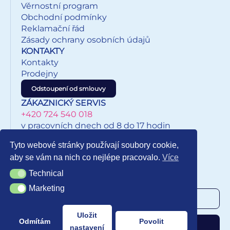
Věrnostní program
Obchodní podmínky
Reklamační řád
Zásady ochrany osobních údajů
KONTAKTY
Kontakty
Prodejny
Odstoupení od smlouvy
ZÁKAZNICKÝ SERVIS
+420 724 540 018
v pracovních dnech od 8 do 17 hodin
eshop@inkypapirnictvi.cz
Tyto webové stránky používají soubory cookie,
aby se vám na nich co nejlépe pracovalo.
Více
Technical
Technical
NEWSLETTER
Marketing
Marketing
Uložit
Odmítám
Povolit
Odebírat
nastavení