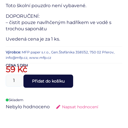
Toto školní pouzdro není vybavené.
DOPORUČENÍ:
– čistit pouze navlhčeným hadříkem ve vodě s
trochou saponátu
Uvedená cena je za 1 ks.
Výrobce:
MFP paper s.r.o., Gen.Štefánika 3581/52, 750 02 Přerov,
info@mfp.cz, www.mfp.cz
CENA S DPH
59
Kč
Přidat do košíku
Skladem
Nebylo hodnoceno
Napsat hodnocení