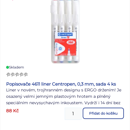
Skladem
Popisovače 4611 liner Centropen, 0,3 mm, sada 4 ks
Liner v novém, trojhranném designu s ERGO držením! Je
osazený velmi jemným plastovým hrotem a plněný
speciálním nevysychavým inkoustem. Vydrží i 14 dní bez
chránítka a bude psát! Šíře stopy 0,3 mm, délka stopy až
88
Kč
Přidat do košíku
1500 m. Určený k nejširšímu použití.