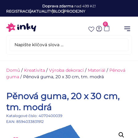
Doprava zdarma
nad 499 Kč!
REGISTRACE
AKTUALITY
BLOG
PRODEJNY
0
Domů
/
Kreativita
/
Výroba dekorací
/
Materiál
/
Pěnová
guma
/ Pěnová guma, 20 x 30 cm, tm. modrá
Pěnová guma, 20 x 30 cm,
tm. modrá
Katalogové číslo: 4070400039
EAN: 8594033831912