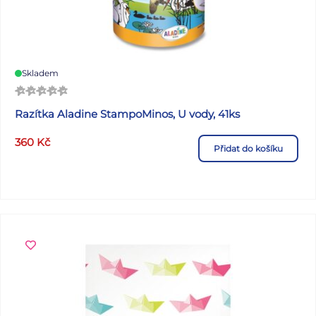
Skladem
Razítka Aladine StampoMinos, U vody, 41ks
360
Kč
Přidat do košíku