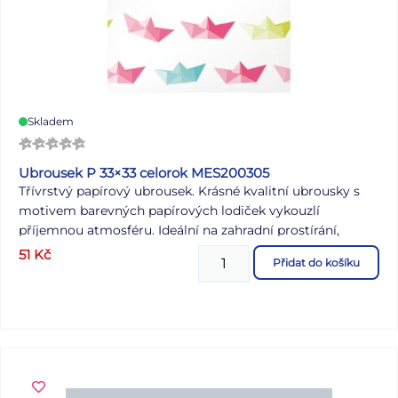
Skladem
Ubrousek P 33×33 celorok MES200305
Třívrstvý papírový ubrousek. Krásné kvalitní ubrousky s
motivem barevných papírových lodiček vykouzlí
příjemnou atmosféru. Ideální na zahradní prostírání,
oslavy nebo na zkrášlení interiéru. MOTIV: papírové
51
Kč
Přidat do košíku
lodičky POČET UBROUSKŮ V BALENÍ: 20 KS Uvedená
cena je za 1 balení po 20 ks.