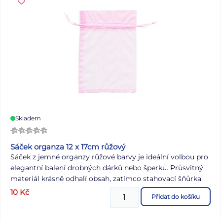
Skladem
Sáček organza 12 x 17cm růžový
Sáček z jemné organzy růžové barvy je ideální volbou pro
elegantní balení drobných dárků nebo šperků. Průsvitný
materiál krásně odhalí obsah, zatímco stahovací šňůrka
zajišťuje snadné a bezpečné uzavírání. Sáček je lehký,
10
Kč
Přidat do košíku
vzdušný a působí luxusně, díky čemuž je perfektní pro
svatby, narozeniny, oslavy i každodenní uschování vašich