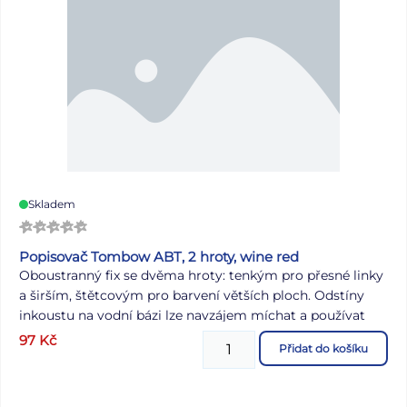
Skladem
Popisovač Tombow ABT, 2 hroty, wine red
Oboustranný fix se dvěma hroty: tenkým pro přesné linky
a širším, štětcovým pro barvení větších ploch. Odstíny
inkoustu na vodní bázi lze navzájem míchat a používat
jako akvarelové barvy. Perfektní pro vyrábění přání,
97
Kč
Přidat do košíku
razítkování motivů, skicování, kreslení komiksů,
ilustrování apod. Fix je bez zápachu. Barvy nejsou
světlostálé. Dostupný v 107 odstínech + jako blender.