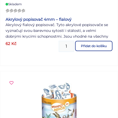
Skladem
Akrylový popisovač 4mm – fialový
Akrylový fialový popisovač. Tyto akrylové popisovače se
vyznačují svou barevnou sytostí i stálostí, a velmi
dobrými krycími schopnostmi. Jsou vhodné na všechny
nemastné a hladké povrchy, jako jsou plátna, papír, dřevo,
62
Kč
Přidat do košíku
kámen atd. NÁVOD K POUŽITÍ: Před použitím protřepte
Stisknete hrot dolů, dokud nevyteče barva Nemačkejte
hrot během psaní Skladujte hrotem nahoru Hrot: 4 mm
Délka: 150 mm Průměr: 15 mm Uvedená cena je za 1 ks.