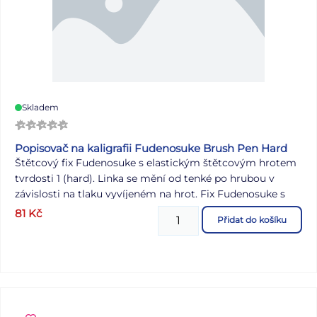
Skladem
Popisovač na kaligrafii Fudenosuke Brush Pen Hard
Štětcový fix Fudenosuke s elastickým štětcovým hrotem
tvrdosti 1 (hard). Linka se mění od tenké po hrubou v
závislosti na tlaku vyvíjeném na hrot. Fix Fudenosuke s
hrotem hard je vhodný zejména pro psaní drobných
81
Kč
Přidat do košíku
písmen. Ideální pro krasopis, ručně psané nápisy,
skicování, skečnouting, doodling a mnoho dalšího.
Inkoust je na vodní bází a bez zápachu. Barva: černá.