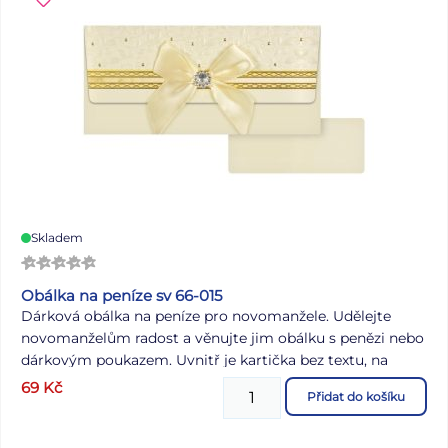
Skladem
Obálka na peníze sv 66-015
Dárková obálka na peníze pro novomanžele. Udělejte
novomanželům radost a věnujte jim obálku s penězi nebo
dárkovým poukazem. Uvnitř je kartička bez textu, na
kterou můžete napsat věnování. BARVA: krémová MOTIV:
69
Kč
Přidat do košíku
mašle se zlatými doplňky Dodáváme v plastovém sáčku
se závěsem. Uvedená cena je za 1 ks.