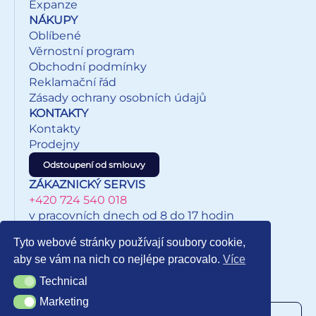
Expanze
NÁKUPY
Oblíbené
Věrnostní program
Obchodní podmínky
Reklamační řád
Zásady ochrany osobních údajů
KONTAKTY
Kontakty
Prodejny
Odstoupení od smlouvy
ZÁKAZNICKÝ SERVIS
+420 724 540 018
v pracovních dnech od 8 do 17 hodin
eshop@inkypapirnictvi.cz
Tyto webové stránky používají soubory cookie,
aby se vám na nich co nejlépe pracovalo.
Více
Technical
Technical
NEWSLETTER
Marketing
Marketing