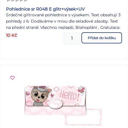
Pohlednice sr R048 E glitr+výsek+UV
Srdečné glitrované pohlednice s výsekem. Text obsahují 3
pohledy z 6. Dodáváme v mixu dle skladové zásoby. Text
na přední straně: Všechno nejlepší, Blahopřání , Gratulace.
Text na zadní straně: Pohlednice 1: Všechno nejlepší a
10
Kč
Přidat do košíku
mnoho krásných dní přeje Pohlednice 2: Všechno nejlepší,
hodně zdraví, štěstí a spokojenosti ze srdce přeje
Pohlednice 3. Hodně štěstí, zdraví a radosti přeje
Pohlednice 4-6 bez textu Papír: pohlednicový karton 240
g Povrchová úprava: UV lak, výsek, glitter Text: 3/6
Dodáváme v mixu po 6 ks dle skladové zásoby. Uvedená
cena je za 1 ks.