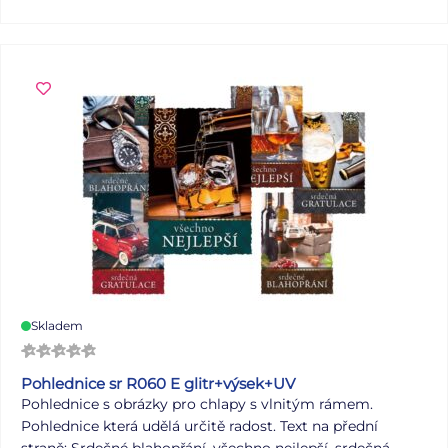
Skladem
Pohlednice sr R060 E glitr+výsek+UV
Pohlednice s obrázky pro chlapy s vlnitým rámem.
Pohlednice která udělá určitě radost. Text na přední
straně: Srdečné blahopřání, všechno nejlepší, srdečná