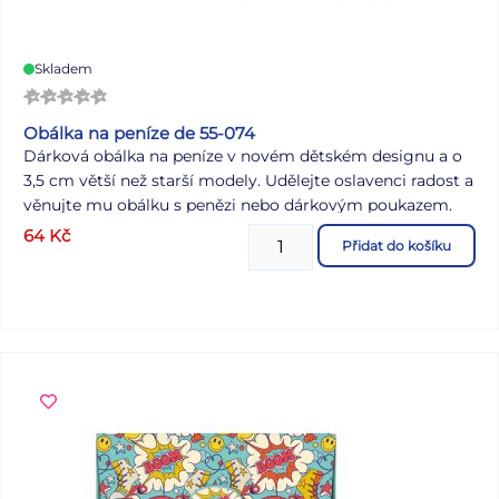
Skladem
Obálka na peníze de 55-074
Dárková obálka na peníze v novém dětském designu a o
3,5 cm větší než starší modely. Udělejte oslavenci radost a
věnujte mu obálku s penězi nebo dárkovým poukazem.
Uvnitř je kartička bez textu, na kterou můžete napsat
64
Kč
Přidat do košíku
věnování. BARVA: světle růžová MOTIV: pejsek s nápisem
„Hello!“ Dodáváme v plastovém sáčku se závěsem.
Uvedená cena je za 1 ks.