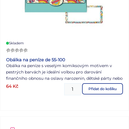
Skladem
Obálka na peníze de 55-100
Obálka na peníze s veselým komiksovým motivem v
pestrých barvách je ideální volbou pro darování
finančního obnosu na oslavy narozenin, dětské párty nebo
jiné veselé události. Obálka obsahuje kartičku pro
64
Kč
Přidat do košíku
případný vzkaz, přání či osobní věnování, čímž dodá
vašemu daru osobní nádech. Uzávěr na přední straně
spolehlivě zajistí, že obsah zůstane bezpečně uložen.
Barva: tyrkysová Motiv: komiksový Dodáváme v
plastovém sáčku se závěsem. Uvedená cena je za 1 ks.