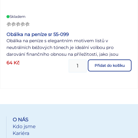
Skladem
Obálka na peníze sr 55-099
Obálka na peníze s elegantním motivem listů v
neutrálních béžových tónech je ideální volbou pro
darování finančního obnosu na příležitosti, jako jsou
svatby, výročí nebo jiné slavnostní události. Obálka
64
Kč
Přidat do košíku
obsahuje kartičku pro případný vzkaz, přání či osobní
věnování, čímž dodá vašemu daru osobní nádech. Uzávěr
na přední straně spolehlivě zajistí, že obsah zůstane
bezpečně uložen. Motiv: listy Barva: béžová Dodáváme v
plastovém sáčku se závěsem. Uvedená cena je za 1 ks.
O NÁS
Kdo jsme
Kariéra