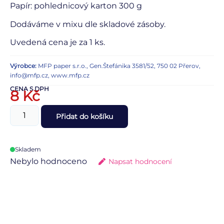
Papír: pohlednicový karton 300 g
Dodáváme v mixu dle skladové zásoby.
Uvedená cena je za 1 ks.
Výrobce:
MFP paper s.r.o., Gen.Štefánika 3581/52, 750 02 Přerov,
info@mfp.cz, www.mfp.cz
CENA S DPH
8
Kč
Přidat do košíku
Skladem
Nebylo hodnoceno
Napsat hodnocení