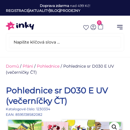
Doprava zdarma
nad 499 Kč!
REGISTRACE
AKTUALITY
BLOG
PRODEJNY
0
Domů
/
Přání
/
Pohlednice
/ Pohlednice sr D030 E UV
(večerníčky ČT)
Pohlednice sr D030 E UV
(večerníčky ČT)
Katalogové číslo: 1230334
EAN: 8595138582082