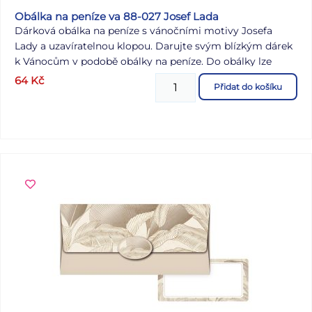
Obálka na peníze va 88-027 Josef Lada
Dárková obálka na peníze s vánočními motivy Josefa
Lady a uzavíratelnou klopou. Darujte svým blízkým dárek
k Vánocům v podobě obálky na peníze. Do obálky lze
vložit peníze nebo dárkový poukaz. Uvnitř je kartička bez
64
Kč
Přidat do košíku
textu, na kterou můžete napsat věnování. BARVA:
béžová/bílá MOTIV: motivy Josefa Lady Dodáváme v
plastovém sáčku se závěsem. Uvedená cena je za 1 ks.