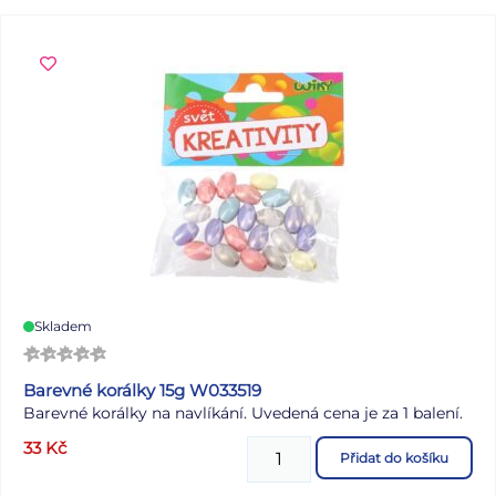
površích. Snadno se aplikují – stačí je jednoduše odlepit a
přilepit přesně tam, kam potřebujete. OBSAH BALENÍ: -
40 ks samolepek písmen Velikost písmene: 19 mm Baleno
v sáčku se závěsem. Uvedená cena je za 1 aršík.
Skladem
Barevné korálky 15g W033519
Barevné korálky na navlíkání. Uvedená cena je za 1 balení.
33
Kč
Přidat do košíku