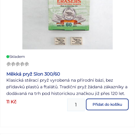
Skladem
Měkká pryž Slon 300/60
Klasická stěrací pryž vyrobená na přírodní bázi, bez
přídavků plastů a ftalátů. Tradiční pryž žádaná zákazníky a
dodávaná na trh pod historickou značkou již přes 120 let.
Měkká pryž vhodná pro stírání grafitových čar v rozmezí
11
Kč
Přidat do košíku
tvrdostí 3B-3H