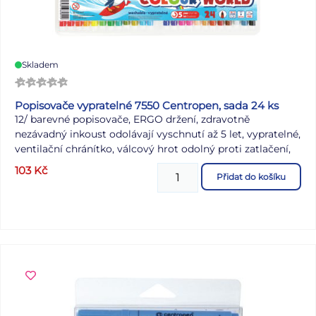
Skladem
Popisovače vypratelné 7550 Centropen, sada 24 ks
12/ barevné popisovače, ERGO držení, zdravotně
nezávadný inkoust odolávají vyschnutí až 5 let, vypratelné,
ventilační chránítko, válcový hrot odolný proti zatlačení,
šířka stopy 1 mm
103
Kč
Přidat do košíku