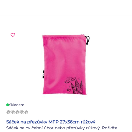
kompaktním rozměrům a zapínání na zip se snadno vejde
do batohu či tašky a udrží vše bezpečně uložené. - není
vybavena - zdravotně nezávadný a neobsahuje toxické
látky DOPORUČENÍ: - čistit pouze navlhčeným hadříkem
ve vodě s trochou saponátu Barva. světle modrá Motiv:
sportovní míče (fotbalový, baseballový, basketbalový,
golfový) Uvedená cena je za 1 ks.
Skladem
Sáček na přezůvky MFP 27x36cm růžový
Sáček na cvičební úbor nebo přezůvky růžový. Pořiďte