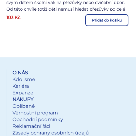
svým dětem školní vak na přezůvky nebo cvičební úbor.
Od této chvíle totiž děti nemusí hledat přezůvky po celé
šatně, ale mají je na jednom místě MATERIÁL: - 100%
103
Kč
Přidat do košíku
polyester POUŽITÍ: Nahoře možnost stáhnutí šňůrkou.
Pytlík na přezůvky je vyrobený z pevné a odolné látky.
Velice snadno omyvatelný vlhkým hadříkem. Uvedená
cena je za 1 ks. Grafické symboly údržby textilu najdete
zde.
O NÁS
Kdo jsme
Kariéra
Expanze
NÁKUPY
Oblíbené
Věrnostní program
Obchodní podmínky
Reklamační řád
Zásady ochrany osobních údajů