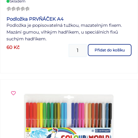
Skladem
Podložka PRVŇÁČEK A4
Podložka je popisovatelná tužkou, mazatelným fixem.
Mazání gumou, vlhkým hadříkem, u speciálních fixů
suchým hadříkem.
Materiál: PVC tvrdé, tloušťka 0,3 mm + papír
60
Kč
Přidat do košíku