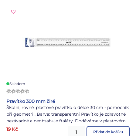
Skladem
Pravítko 300 mm čiré
Školní, rovné, plastové pravítko o délce 30 cm - pomocník
při geometrii. Barva: transparentní Pravítko je zdravotně
nezávadné a neobsahuje ftaláty. Dodáváme v plastovém
balení se závěsem. Uvedená cena je za 1 ks.
19
Kč
Přidat do košíku