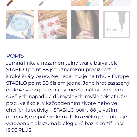
POPIS
Jemná linka a nezaměnitelný tvar a barva těla
STABILO point 88 jsou známkou preciznosti a
široké škály barev. Ne nadarmo je na trhu v Evropě
STABILO point 88 číslem jedna. Jeho hrot zasazený
do kovového pouzdra byl nesčetněkrát zdrojem
skvělých nápadů a důmyslných myšlenek; ať už v
práci, ve škole, v každodenním životě nebo ve
chvílích kreativity – STABILO point 88 je vaším
dokonalým společníkem. Tělo a víčko produktu je
vyrobeno z plastu na biologické bázi s certifikací
ISCC PLUS.