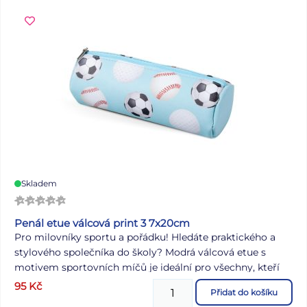
Skladem
Penál etue válcová print 3 7x20cm
Pro milovníky sportu a pořádku! Hledáte praktického a
stylového společníka do školy? Modrá válcová etue s
motivem sportovních míčů je ideální pro všechny, kteří
milují pohyb a hravý design. Nabízí dostatek místa pro
95
Kč
Přidat do košíku
psací potřeby i drobnosti, které chcete mít po ruce. Díky