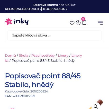
Doprava zdarma
nad 499 Kč!
REGISTRACE
AKTUALITY
BLOG
PRODEJNY
0
Domů
/
Škola
/
Psací potřeby
/
Linery
/
Linery
ks
/ Popisovač point 88/45 Stabilo, hnědý
Popisovač point 88/45
Stabilo, hnědý
Katalogové číslo: 2010200524
EAN: 4006381105309