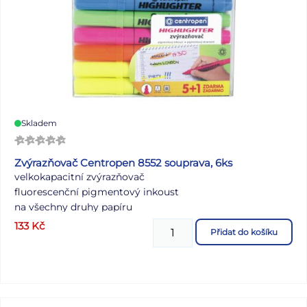
Skladem
Zvýrazňovač Centropen 8552 souprava, 6ks
velkokapacitní zvýrazňovač
fluorescenční pigmentový inkoust
na všechny druhy papíru
klínový hrot
133
Kč
Přidat do košíku
šířka stopy 1–4,6 mm