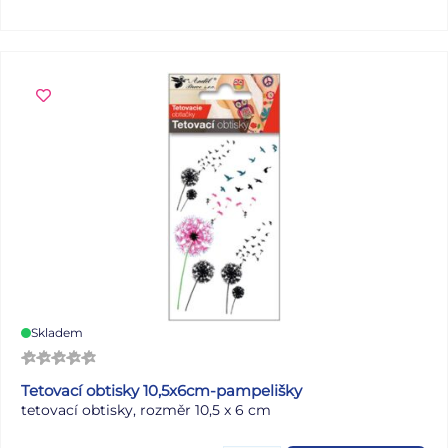
důkladně propláchněte čistou vodou. VAROVÁNÍ:
Nevhodné pro děti do 3 let, nebezpečí spolknutí malých
částí. Doporučený věk je od 5 let. Při používání dětmi je
nutný trvalý dozor dospělé osoby. Uvedená cena je za 1
balení.
Skladem
Tetovací obtisky 10,5x6cm-pampelišky
tetovací obtisky, rozměr 10,5 x 6 cm