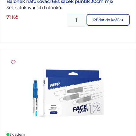
Balónek nafukovací 6ks sáček puntík 30cm mix
Set nafukovacích balónků.
71
Kč
Přidat do košíku
Skladem