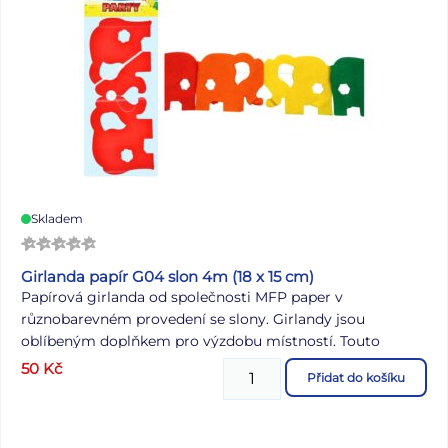
Skladem
Girlanda papír G04 slon 4m (18 x 15 cm)
Papírová girlanda od společnosti MFP paper v
různobarevném provedení se slony. Girlandy jsou
oblíbeným doplňkem pro výzdobu místností. Touto
girlandou nezkazíte dekoraci na žádné party, ať už se bude
50
Kč
Přidat do košíku
jednat o narozeninovou párty pro děti nebo pro dospělé.
Zaručeně upoutá pozornost všech zúčastněných. POUŽITÍ:
Barevní sloni jsou spojeni šňůrkou. Zavěste je za oba