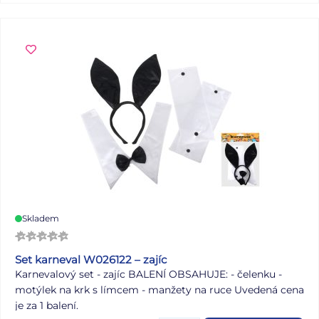
konce přes místnost dle Vaší libosti. Délka: 4 m
Dodáváme v sáčku se závěsem. Uvedená cena je za 1 ks.
Skladem
Set karneval W026122 – zajíc
Karnevalový set - zajíc BALENÍ OBSAHUJE: - čelenku -
motýlek na krk s límcem - manžety na ruce Uvedená cena
je za 1 balení.