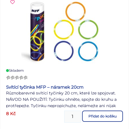
Skladem
Svítící tyčinka MFP – náramek 20cm
Různobarevné svítící tyčinky 20 cm, které lze spojovat.
NÁVOD NA POUŽITÍ: Tyčinku ohněte, spojte do kruhu a
protřepejte. Tyčinku nepropichujte, nelámejte ani nijak
nedeformujte. Nedávejte do úst, nekousejte, tekutinu
8
Kč
Přidat do košíku
nepijte! Tekutina je netoxická, zdraví neškodná, ale při
vniknutí do očí může dráždit. V takovém případě