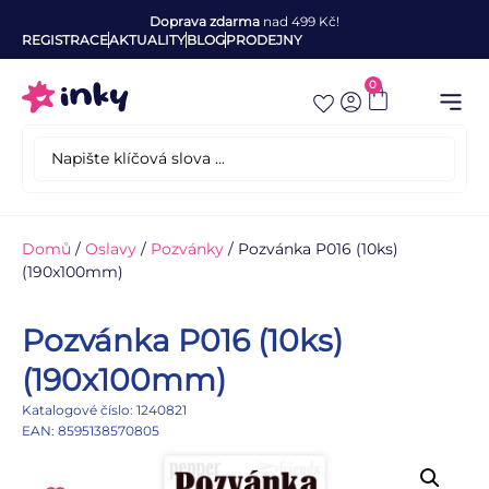
Doprava zdarma
nad 499 Kč!
REGISTRACE
AKTUALITY
BLOG
PRODEJNY
0
Domů
/
Oslavy
/
Pozvánky
/ Pozvánka P016 (10ks)
(190x100mm)
Pozvánka P016 (10ks)
(190x100mm)
Katalogové číslo: 1240821
EAN: 8595138570805