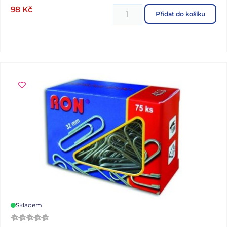
odtržitelných perforací, se zakládacím děrováním
98
Kč
Přidat do košíku
Skladem