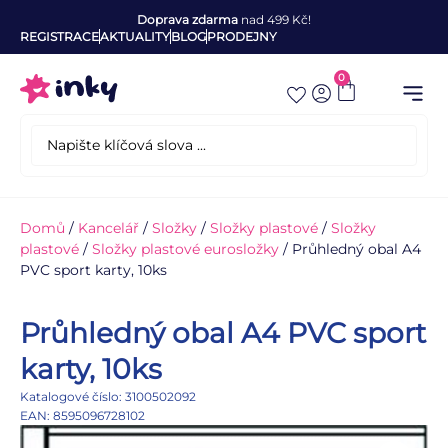
Doprava zdarma
nad 499 Kč!
REGISTRACE
AKTUALITY
BLOG
PRODEJNY
0
Domů
/
Kancelář
/
Složky
/
Složky plastové
/
Složky
plastové
/
Složky plastové eurosložky
/ Průhledný obal A4
PVC sport karty, 10ks
Průhledný obal A4 PVC sport
karty, 10ks
Katalogové číslo: 3100502092
EAN: 8595096728102