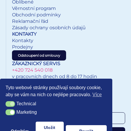
Oblíbené
Věrnostní program
Obchodní podmínky
Reklamační řád
Zásady ochrany osobních údajů
KONTAKTY
Kontakty
Prodejny
Odstoupení od smlouvy
ZÁKAZNICKÝ SERVIS
+420 724 540 018
v pracovních dnech od 8 do 17 hodin
eshop@inkypapirnictvi.cz
Tyto webové stránky používají soubory cookie,
aby se vám na nich co nejlépe pracovalo.
Více
Technical
Technical
NEWSLETTER
Marketing
Marketing
Uložit