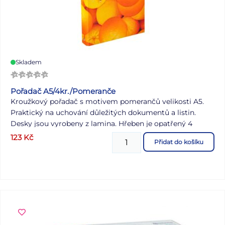
Skladem
Pořadač A5/4kr./Pomeranče
Kroužkový pořadač s motivem pomerančů velikosti A5.
Praktický na uchování důležitých dokumentů a listin.
Desky jsou vyrobeny z lamina. Hřeben je opatřený 4
kroužky. Motiv: pomeranče Uvedená cena je za 1 ks.
123
Kč
Přidat do košíku