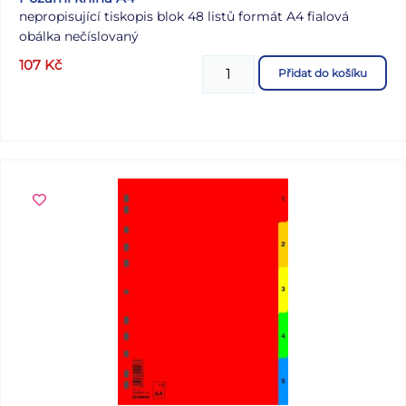
nepropisující tiskopis blok 48 listů formát A4 fialová
obálka nečíslovaný
107
Kč
Přidat do košíku