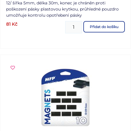
12/ šířka 5mm, délka 30m, k
onec je chráněn proti
poškození pásky plastovou krytkou, p
růhledné pouzdro
umožňuje kontrolu opotřebení pásky
81
Kč
Přidat do košíku