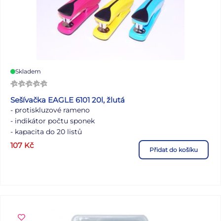
Skladem
Sešívačka EAGLE 6101 20l, žlutá
- protiskluzové rameno
- indikátor počtu sponek
- kapacita do 20 listů
- hloubka vložení 50 mm
107
Kč
Přidat do košíku
- sponky 24/6, 26/6
- sponky otevřené, uzavřené