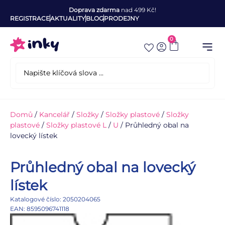
Doprava zdarma
nad 499 Kč!
REGISTRACE
AKTUALITY
BLOG
PRODEJNY
0
Domů
/
Kancelář
/
Složky
/
Složky plastové
/
Složky
plastové
/
Složky plastové L
/
U
/ Průhledný obal na
lovecký lístek
Průhledný obal na lovecký
lístek
Katalogové číslo: 2050204065
EAN: 8595096741118