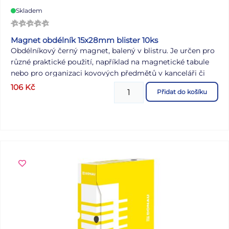
Skladem
Magnet obdélník 15x28mm blister 10ks
Obdélníkový černý magnet, balený v blistru. Je určen pro
různé praktické použití, například na magnetické tabule
nebo pro organizaci kovových předmětů v kanceláři či
domácnosti. Balení: 10 ks Barva: černá Velikost: 15 x 28
106
Kč
Přidat do košíku
mm VAROVÁNÍ: Nevhodné pro děti do 3 let. Obsahuje
malé části. Magnety přitahující se k sobě nebo ke
kovovému předmětu uvnitř lidského těla mohou způsobit
vážné nebo smrtelné zranění, v případě spolknutí či
vdechnutí okamžitě vyhledejte lékařskou pomoc! Baleno
v blistru se závěsem. Uvedená cena je za 1 balení.