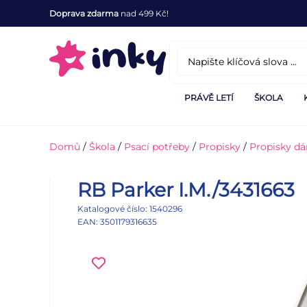
Doprava zdarma
nad 499 Kč!
PRÁVĚ LETÍ
ŠKOLA
Domů
/
Škola
/
Psací potřeby
/
Propisky
/
Propisky dá
RB Parker I.M./3431663
Katalogové číslo: 1540296
EAN: 3501179316635