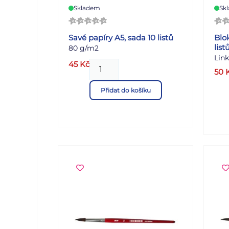
Skladem
Sk
Savé papíry A5, sada 10 listů
Blok
list
80 g/m2
Lin
45
Kč
v pa
50
spir
Přidat do košíku
vyro
moti
zaz
inf
pro 
poz
blok
doko
For
list
štěn
Barv
zel