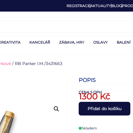
REGISTRACE
AKTUALITY
BLOG
PROD
KREATIVITA
KANCELÁŘ
ZÁBAVA, HRY
OSLAVY
BALENÍ
rkové
/ RB Parker I.M./3431663
POPIS
CENA S DPH
1300
Kč
Přidat do košíku
Skladem