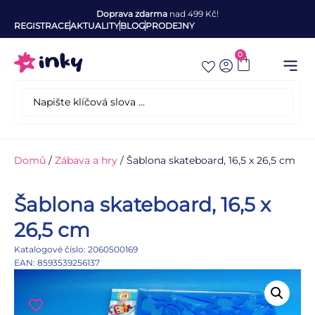
Doprava zdarma
nad 499 Kč!
REGISTRACE
AKTUALITY
BLOG
PRODEJNY
0
Domů
/
Zábava a hry
/ Šablona skateboard, 16,5 x 26,5 cm
Šablona skateboard, 16,5 x
26,5 cm
Katalogové číslo: 2060500169
EAN: 8593539256137