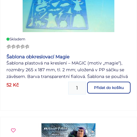
Skladem
Šablona obkreslovací Magie
Šablona plastová na kreslení – MAGIC (motiv „magie“),
rozměry 265 x 187 mm, tl. 2 mm; uložená v PP sáčku se
závěsem. Barva transparentní fialová. Šablona se používá
na překreslení motivu na papír.
52
Kč
Přidat do košíku