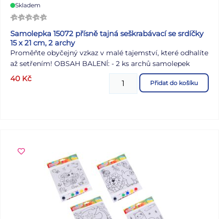
Skladem
Samolepka 15072 přísně tajná seškrabávací se srdíčky
15 x 21 cm, 2 archy
Proměňte obyčejný vzkaz v malé tajemství, které odhalíte
až setřením! OBSAH BALENÍ: - 2 ks archů samolepek
Návod: 1. Napište tajný vzkaz (např. do přáníčka nebo
40
Kč
Přidat do košíku
diáře). 2. Zakryjte ho stírací samolepkou. 3. Předejte vzkaz
tomu, komu je určen. 4. Po setření vrchní vrstvy se
zobrazí skrytý text. Rozměr archu: 15 x 21 cm Uvedená
cena je za 1 balení (2 archy).