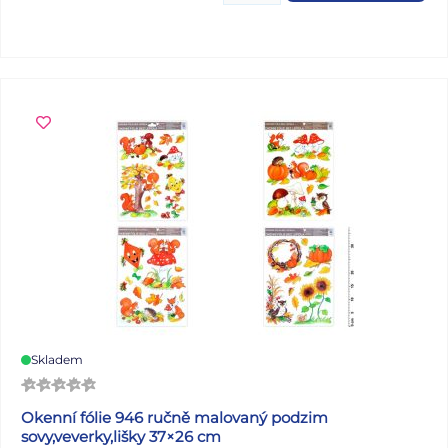
říše fantazie a dovolí vám vytvořit si vlastní barevný
příběh. Motivy propojují kouzlo přírody s pohádkovou
atmosférou – jemné květiny, okřídlené víly i fantazijní
detaily vás naladí na klid a tvůrčí inspiraci. Vybarvování se
tak stává malou cestou do říše snů a kouzel. Omalovánky
obsahují: - 32 stran originálních ilustrací pohádkových
krajin a kouzelných bytostí Formát: A4 Počet stran: 32
Rozměr: 210 x 290 mm Uvedená cena je za 1 ks.
Skladem
Okenní fólie 946 ručně malovaný podzim
sovy,veverky,lišky 37×26 cm