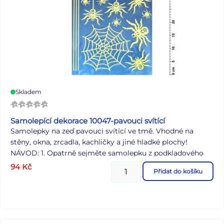
Skladem
Samolepící dekorace 10047-pavouci svítící
Samolepky na zeď pavouci svítící ve tmě. Vhodné na
stěny, okna, zrcadla, kachličky a jiné hladké plochy!
NÁVOD: 1. Opatrně sejměte samolepku z podkladového
papíru a umístěte ji na zvolenou suchou, čistou a rovnou
94
Kč
Přidat do košíku
plochu. 2. Samolepku vyhlaďte od středu ke krajům tak
aby pod ní nezůstali žádné vzduchové bubliny. Uvedená
cena je za 1 arch.