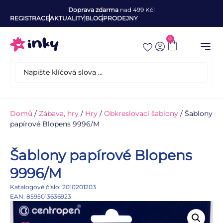
Doprava zdarma
nad 499 Kč!
REGISTRACE
AKTUALITY
BLOG
PRODEJNY
0
Domů
/
Zábava, hry
/
Hry
/
Obkreslovací šablony
/ Šablony
papírové Blopens 9996/M
Šablony papírové Blopens
9996/M
Katalogové číslo: 2010201203
EAN: 8595013636923