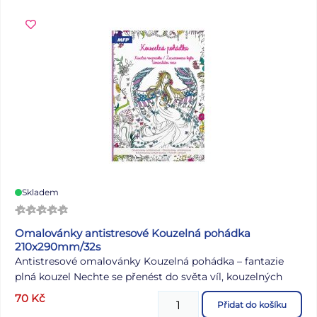
Skladem
Omalovánky antistresové Kouzelná pohádka
210x290mm/32s
Antistresové omalovánky Kouzelná pohádka – fantazie
plná kouzel Nechte se přenést do světa víl, kouzelných
bytostí a pohádkových krajin. Antistresové omalovánky
70
Kč
Přidat do košíku
Kouzelná pohádka nabízejí ilustrace, které vás zavedou do