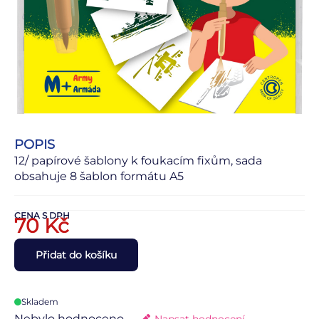
POPIS
12/ papírové šablony k foukacím fixům, sada
obsahuje 8 šablon formátu A5
CENA S DPH
70
Kč
Přidat do košíku
Skladem
Nebylo hodnoceno
Napsat hodnocení