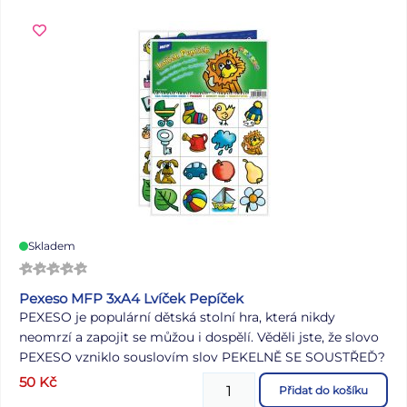
spolknutí malých částic. Uvedená cena je za 1 ks.
Skladem
Pexeso MFP 3xA4 Lvíček Pepíček
PEXESO je populární dětská stolní hra, která nikdy
neomrzí a zapojit se můžou i dospělí. Věděli jste, že slovo
PEXESO vzniklo souslovím slov PEKELNĚ SE SOUSTŘEĎ?
Výborná učební pomůcka pro děti a rodiče. Naučte své
50
Kč
Přidat do košíku
děti poznávat nová slovíčka a procvičujte jejich paměť.