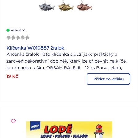
Skladem
Klíčenka W010887 žralok
Klíčenka žralok. Tato klíčenka slouží jako praktický a
zároveň dekorativní doplněk, který lze připevnit na klíče,
batoh nebo tašku. OBSAH BALENÍ: - 12 ks Barva: zlatá,
stříbrná, měděná Dodáváme v mixu po 3 ks dle skladové
19
Kč
Přidat do košíku
zásoby. Uvedená cena je za 1 ks.