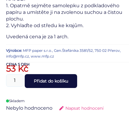
1. Opatrně sejměte samolepku z podkladového
papíru a umístěte ji na zvolenou suchou a čistou
plochu.
2. Vyhlaďte od středu ke krajům.
Uvedená cena je za 1 arch.
Výrobce:
MFP paper s.r.o., Gen.Štefánika 3581/52, 750 02 Přerov,
info@mfp.cz, www.mfp.cz
CENA S DPH
53
Kč
Přidat do košíku
Skladem
Nebylo hodnoceno
Napsat hodnocení