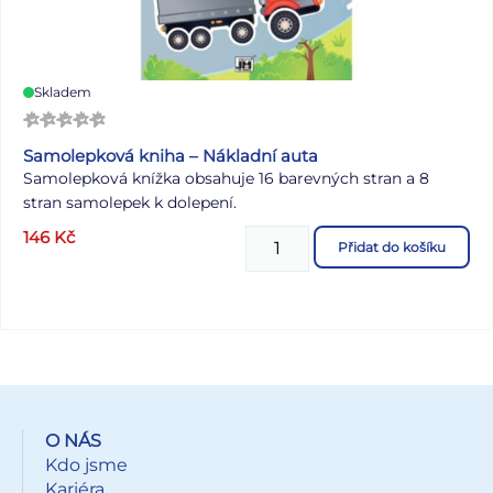
Skladem
Samolepková kniha – Nákladní auta
Samolepková knížka obsahuje 16 barevných stran a 8
stran samolepek k dolepení.
146
Kč
Přidat do košíku
O NÁS
Kdo jsme
Kariéra