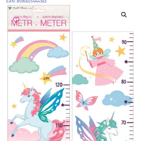
EAN: 8595603464363