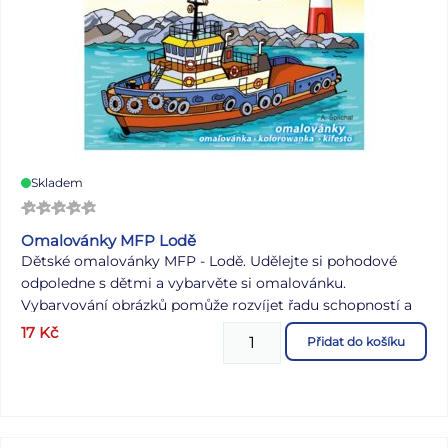
Skladem
Omalovánky MFP Lodě
Dětské omalovánky MFP - Lodě. Udělejte si pohodové
odpoledne s dětmi a vybarvěte si omalovánku.
Vybarvování obrázků pomůže rozvíjet řadu schopností a
dovedností, zejména má velký vliv na jemnou motoriku
17
Kč
Přidat do košíku
ruky. Nezapomeňte si koupit i pastelky a ořezávátko. Díky
velikým obrázkům jsou tyto omalovánky vhodné i pro
menší děti. Počet stran: 16 Ilustroval: A. Šplíchal Formát
omalovánek A5 Počet předloh k vymalování: 8 VAROVÁNÍ:
Nevhodné pro děti do 3 let. Nebezpečí vdechnutí a