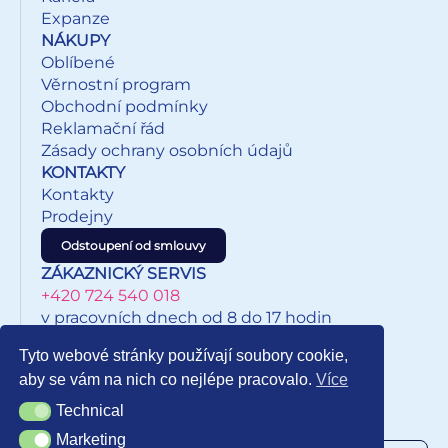
Expanze
NÁKUPY
Oblíbené
Věrnostní program
Obchodní podmínky
Reklamační řád
Zásady ochrany osobních údajů
KONTAKTY
Kontakty
Prodejny
Odstoupení od smlouvy
ZÁKAZNICKÝ SERVIS
+420 724 540 018
v pracovních dnech od 8 do 17 hodin
eshop@inkypapirnictvi.cz
Tyto webové stránky používají soubory cookie,
aby se vám na nich co nejlépe pracovalo.
Více
Technical
Technical
NEWSLETTER
Marketing
Marketing