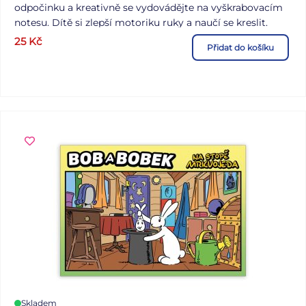
odpočinku a kreativně se vydovádějte na vyškrabovacím
notesu. Dítě si zlepší motoriku ruky a naučí se kreslit.
VAROVÁNÍ: Nevhodné pro děti do 3 let. Obsah malých
25
Kč
Přidat do košíku
částí - hrozí nebezpečí udušení. Uvedená cena je za 1
balení.
Skladem