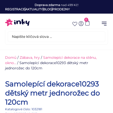
Doprava zdarma
nad 499 Kč!
REGISTRACE
AKTUALITY
BLOG
PRODEJNY
0
Domů
/
Zábava, hry
/
Samolepící dekorace na stěnu,
okno…
/ Samolepící dekorace10293 dětský metr
jednorožec do 120cm
Samolepící dekorace10293
dětský metr jednorožec do
120cm
Katalogové číslo: 1032181