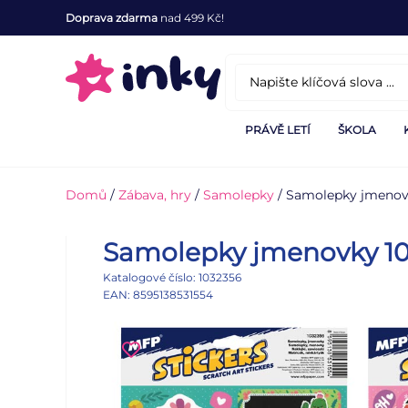
Doprava zdarma
nad 499 Kč!
PRÁVĚ LETÍ
ŠKOLA
Domů
/
Zábava, hry
/
Samolepky
/ Samolepky jmenov
Samolepky jmenovky 1
Katalogové číslo: 1032356
EAN: 8595138531554