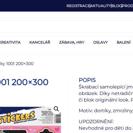
REGISTRACE
AKTUALITY
BLOG
PROD
KREATIVITA
KANCELÁŘ
ZÁBAVA, HRY
OSLAVY
BALENÍ
ky 1001 200×300
POPIS
001 200×300
Škrabací samolepící jm
obrázek. Díky netradič
či blok originální look
Motiv: dortíky, zmrzlin
UPOZORNĚNÍ:
Nevhodné pro děti do 3