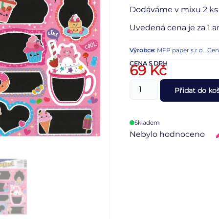
Dodáváme v mixu 2 ks 
Uvedená cena je za 1 a
Výrobce:
MFP paper s.r.o., Ge
CENA S DPH
69
Kč
Přidat do ko
Skladem
Nebylo hodnoceno