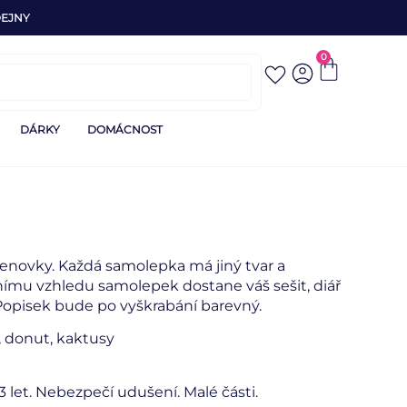
EJNY
0
DÁRKY
DOMÁCNOST
enovky. Každá samolepka má jiný tvar a
nímu vzhledu samolepek dostane váš sešit, diář
. Popisek bude po vyškrabání barevný.
y, donut, kaktusy
 let. Nebezpečí udušení. Malé části.