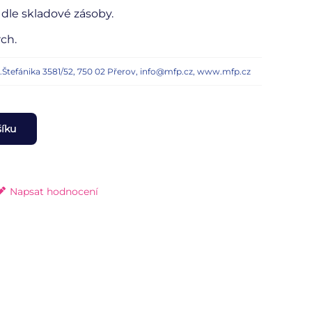
dle skladové zásoby.
rch.
n.Štefánika 3581/52, 750 02 Přerov, info@mfp.cz, www.mfp.cz
šíku
Napsat hodnocení