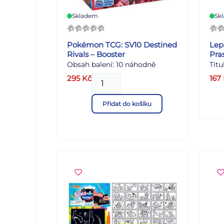
Skladem
Sk
Pokémon TCG: SV10 Destined
Lep
Rivals – Booster
Pra
Obsah balení: 10 náhodně
Titu
namíchaných karet Doba hraní
poza
295
Kč
167
20 minut Počet hráčů 2
list
kte
Přidat do košíku
použ