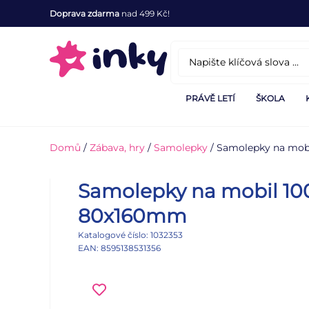
Doprava zdarma
nad 499 Kč!
PRÁVĚ LETÍ
ŠKOLA
Domů
/
Zábava, hry
/
Samolepky
/ Samolepky na mob
Samolepky na mobil 100
80x160mm
Katalogové číslo: 1032353
EAN: 8595138531356