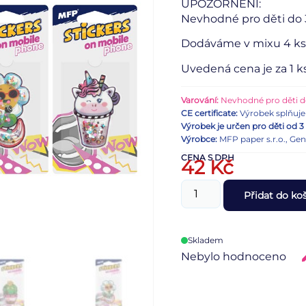
UPOZORNĚNÍ:
Nevhodné pro děti do 3
Dodáváme v mixu 4 ks 
Uvedená cena je za 1 ks
Varování:
Nevhodné pro děti do
CE certificate:
Výrobek splňuje 
Výrobek je určen pro děti od 3 
Výrobce:
MFP paper s.r.o., Ge
CENA S DPH
42
Kč
Přidat do ko
Skladem
Nebylo hodnoceno