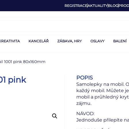
REGISTRACE
AKTUALITY
BLOG
PROD
KREATIVITA
KANCELÁŘ
ZÁBAVA, HRY
OSLAVY
BALENÍ
il 1001 pink 80x160mm
POPIS
1 pink
Samolepky na mobil. Or
každý mobil. Můžete je 
mobil a průhledný kr
zájmu.
NÁVOD:
Jednoduše přilepíte n