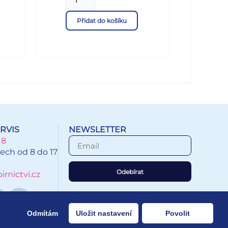
vá
si obrázek. Tyto omalovánky
dle
jsou jednoduché s velkými
Přidat do košíku
cena
obrázky, tudíž vhodné i pro ty
nejmenší děti. Děti se naučí
poznávat vodní zvířátka a navíc
se zabaví. Vybarvování obrázků
pomůže rozvíjet řadu
schopností a dovedností,
zejména má velký vliv na
jemnou motoriku ruky.
Zakoupit si u náš můžete i
kvalitní barevné pastelky. Počet
RVIS
NEWSLETTER
stran: 16 Ilustroval: A. Šplíchal
18
Formát omalovánek: A5 Počet
ech od 8 do 17
předloh k vymalování: 8
Odebírat
(chobotnice, ryby, tučňák, žába,
rnictvi.cz
lachtan, želva, rak) VAROVÁNÍ:
Nevhodné pro děti do 3 let.
Nebezpečí vdechnutí a
Odmítám
Uložit nastavení
Povolit
spolknutí malých částic.