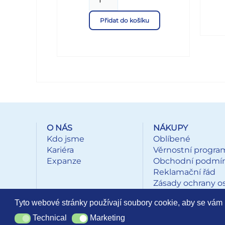
stran plných obrázků a prvních
prak
slov a 4 listy samolepek pro
dopl
Přidat do košíku
dolepení na správné místo.
klíč
BALE
45 
čern
Dod
skl
je za
O NÁS
NÁKUPY
Kdo jsme
Oblíbené
Kariéra
Věrnostní progra
Expanze
Obchodní podmí
Reklamační řád
Zásady ochrany o
údajů
Tyto webové stránky používají soubory cookie, aby se vám 
Technical
Marketing
Technical
Marketing