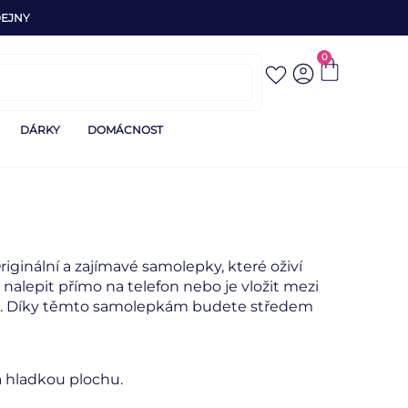
EJNY
0
DÁRKY
DOMÁCNOST
iginální a zajímavé samolepky, které oživí
nalepit přímo na telefon nebo je vložit mezi
yt. Díky těmto samolepkám budete středem
a hladkou plochu.