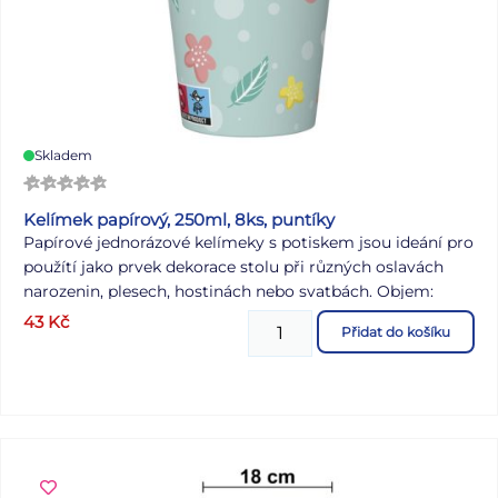
Skladem
Kelímek papírový, 250ml, 8ks, puntíky
Papírové jednorázové kelímeky s potiskem jsou ideání pro
použítí jako prvek dekorace stolu při různých oslavách
narozenin, plesech, hostinách nebo svatbách. Objem:
250ml Rozměry: horní pr.80mm, spodní pr.55mm, výška
43
Kč
Přidat do košíku
92mm Surovina: lepenka 214g Tisk: ofset, CMYK, Pantone
Balení: 8ks ve smršťovací fólii 12balení v kartonu. Cena je
uvedena za 1balení. Výrobce: POL-MAK