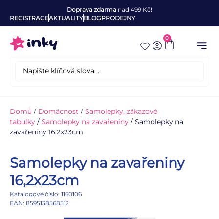
Doprava zdarma
nad 499 Kč!
REGISTRACE
AKTUALITY
BLOG
PRODEJNY
0
Domů
/
Domácnost
/
Samolepky, zákazové
tabulky
/
Samolepky na zavařeniny
/ Samolepky na
zavařeniny 16,2x23cm
Samolepky na zavařeniny
16,2x23cm
Katalogové číslo: 1160106
EAN: 8595138568512