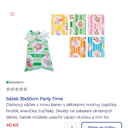
Skladem
Sáček 35x50cm Party Time
Dárkový sáček v mixu barev s dětskými motivy (opička,
hrošík, kravička, tučňák). Skvělý na zabalení drobných
dárků. Sáček můžete uzavřít vázací stuhou a tím ho
dozdobit. V naší nabídce naleznete velký výběr stužek a
40
Kč
Přidat do košíku