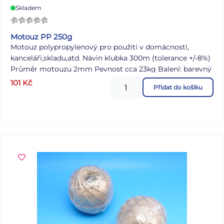
Skladem
Motouz PP 250g
Motouz polypropylenový pro použití v domácnosti,
kanceláři,skladu,atd. Návin klubka 300m (tolerance +/-8%)
Průměr motouzu 2mm Pevnost cca 23kg Balení: barevný
mix 8ks Výrobce: JUTA a.s., Dukelská 417, 544 15 Dvůr
101
Kč
Přidat do košíku
Králové nad Labem Cena je uvedena za 1kus. Pokud máte
zájem o konkrétní barvu, napište ji do poznámky v
objednávce, jinak zasíláme dle aktuální skladové
dostupnosti. Přepočtená cena za kilogram 307,6Kč (bez
DPH 254,20Kč).