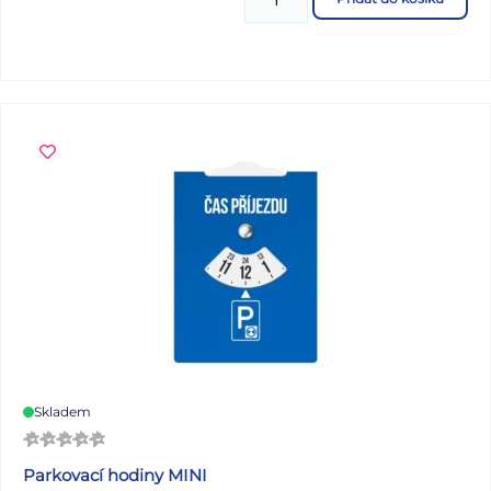
rozetek, které Vám pomohou při dekoraci balíčku.
Rozměr: 350 x 500 mm Motiv: opička, hrošík, kravička,
tučňák Barva: žlutá/bílá, zelená/bílá, růžová/bílá,
oranžová/bílá, modrá/bílá Dodáváme v mixu 5 ks dle
skladové zásoby. Uvedená cena je za 1 ks.
Skladem
Parkovací hodiny MINI