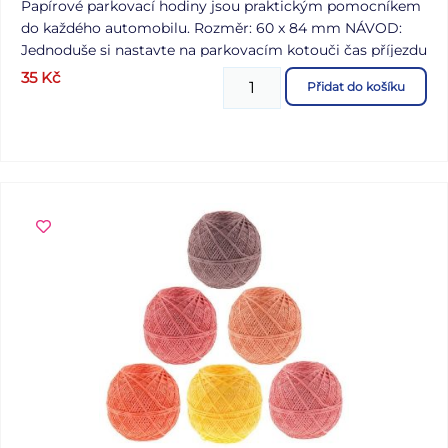
Papírové parkovací hodiny jsou praktickým pomocníkem
do každého automobilu. Rozměr: 60 x 84 mm NÁVOD:
Jednoduše si nastavte na parkovacím kotouči čas příjezdu
Vašeho automobilu na parkoviště a umístěte jej viditelně
35
Kč
Přidat do košíku
za čelní sklo. Výhodou jsou miniaturní rozměry a
oboustraný kotouček pro snadnější nastavení času.
Uvedená cena je za 1 ks.