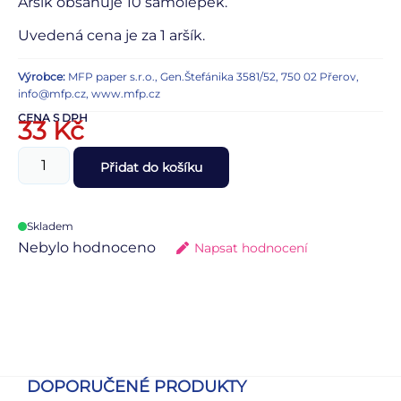
Aršík obsahuje 10 samolepek.
Uvedená cena je za 1 aršík.
Výrobce:
MFP paper s.r.o., Gen.Štefánika 3581/52, 750 02 Přerov,
info@mfp.cz, www.mfp.cz
CENA S DPH
33
Kč
Přidat do košíku
Skladem
Nebylo hodnoceno
Napsat hodnocení
DOPORUČENÉ PRODUKTY