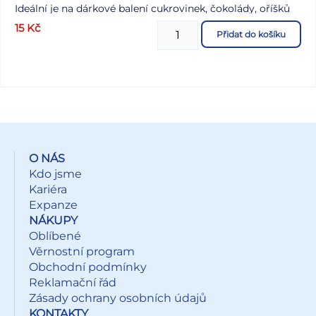
Ideální je na dárkové balení cukrovinek, čokolády, oříšků
nebo kávy, ale také drobných předmětů. Uzavřít ho
15
Kč
Přidat do košíku
můžete pomocí stužky, sešít sešívačkou nebo přelepit
samolepkou. V naší nabídce naleznete velký výběr stužek
a rozetek, které Vám pomohou při dekoraci balíčku.
Barva: transparentní Rozměr: 140 x 340 x 80 mm Uvedená
cena je za 1 ks.
O NÁS
Kdo jsme
Kariéra
Expanze
NÁKUPY
Oblíbené
Věrnostní program
Obchodní podmínky
Reklamační řád
Zásady ochrany osobních údajů
KONTAKTY