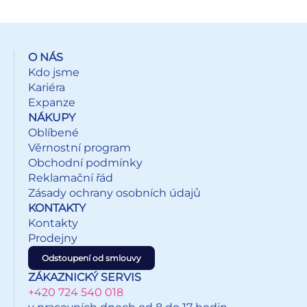
elegantního po hravý. Papír je hladký, pevný a při balení
se s ním dobře pracuje. Balení: 60 ks Gramáž: 55 g Motiv:
vánoční Velikost role: 2000 x 700 mm Všech 60 ks je
baleno v kartonové krabici. Dodáváme v mixu 8 motivů
O NÁS
dle skladové zásoby. Uvedená cena je za 1 ks.
Kdo jsme
Kariéra
Expanze
NÁKUPY
Oblíbené
Věrnostní program
Obchodní podmínky
Reklamační řád
Zásady ochrany osobních údajů
KONTAKTY
Kontakty
Prodejny
Odstoupení od smlouvy
ZÁKAZNICKÝ SERVIS
+420 724 540 018