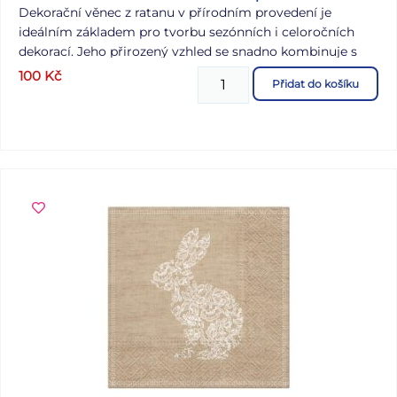
Dekorační věnec z ratanu v přírodním provedení je
ideálním základem pro tvorbu sezónních i celoročních
dekorací. Jeho přirozený vzhled se snadno kombinuje s
květinami, stuhami, větvičkami nebo dalšími ozdobami
100
Kč
Přidat do košíku
podle aktuálního ročního období. Věnec je vhodný k
aranžování velikonočních, podzimních i vánočních
dekorací. Průměr: 25 cm Materiál: ratan Uvedená cena je
za 1 ks.