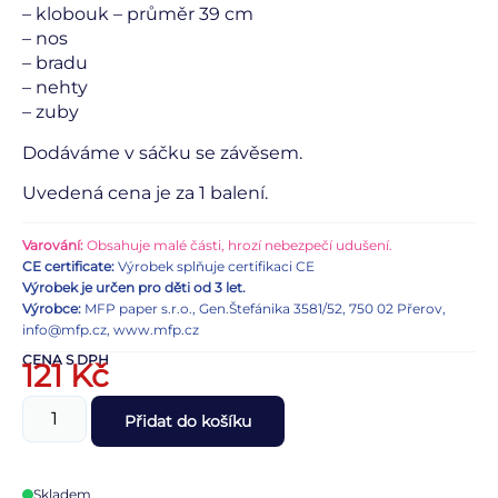
– klobouk – průměr 39 cm
– nos
– bradu
– nehty
– zuby
Dodáváme v sáčku se závěsem.
Uvedená cena je za 1 balení.
Varování:
Obsahuje malé části, hrozí nebezpečí udušení.
CE certificate:
Výrobek splňuje certifikaci CE
Výrobek je určen pro děti od 3 let.
Výrobce:
MFP paper s.r.o., Gen.Štefánika 3581/52, 750 02 Přerov,
info@mfp.cz, www.mfp.cz
CENA S DPH
121
Kč
Přidat do košíku
Skladem