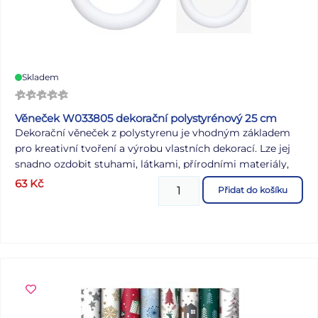
Skladem
Věneček W033805 dekorační polystyrénový 25 cm
Dekorační věneček z polystyrenu je vhodným základem
pro kreativní tvoření a výrobu vlastních dekorací. Lze jej
snadno ozdobit stuhami, látkami, přírodními materiály,
květinami nebo dalšími doplňky podle ročního období i
63
Kč
Přidat do košíku
vlastních nápadů. Hodí se pro výrobu věnců na dveře,
stolních dekorací nebo různých aranžmá. Průměr: 25 cm
Materiál: polystyren Uvedená cena je za 1 ks.