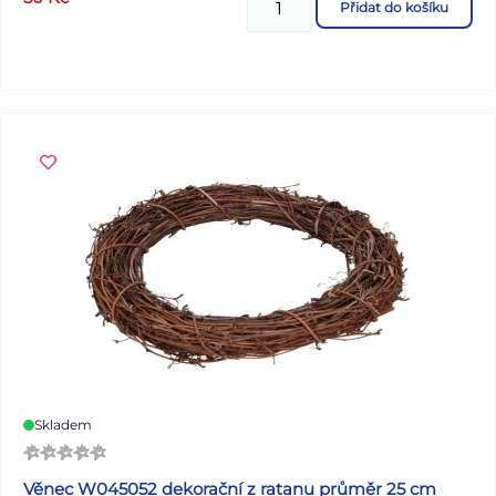
Přidat do košíku
ks kolíčků (kočka) Dodáváme v sáčku se závěsem.
Uvedená cena je za 1 balení.
Skladem
Věnec W045052 dekorační z ratanu průměr 25 cm