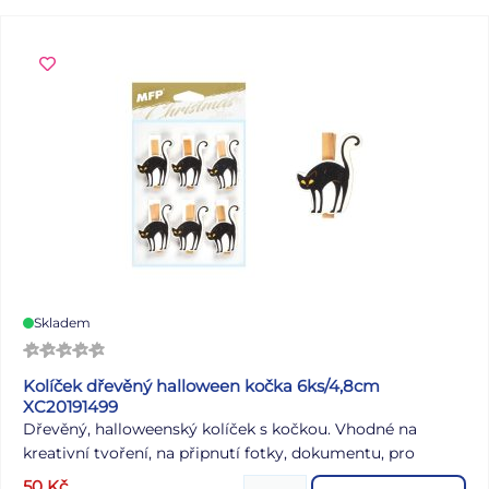
snadno sloupne a dá se přemístit. Dodáváme v mixu po 4
ks dle skladové zásoby. Uvedená cena je za 1 ks.
Skladem
Kolíček dřevěný halloween kočka 6ks/4,8cm
XC20191499
Dřevěný, halloweenský kolíček s kočkou. Vhodné na
kreativní tvoření, na připnutí fotky, dokumentu, pro
dekorování halloweenské párty aj. BALENÍ OBSAHUJE: - 6
50
Kč