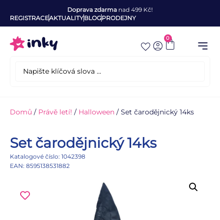
Doprava zdarma
nad 499 Kč!
REGISTRACE
AKTUALITY
BLOG
PRODEJNY
0
Domů
/
Právě letí!
/
Halloween
/ Set čarodějnický 14ks
Set čarodějnický 14ks
Katalogové číslo: 1042398
EAN: 8595138531882