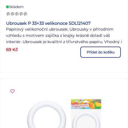
Skladem
Ubrousek P 33×33 velikonoce SDL121407
Papírový velikonoční ubrousek. Ubrousky v přírodním
vzhledu s motivem zajíčka z krajky krásně doladí váš
interiér. Ubrousek je kvalitní z třívrstvého papíru. Vhodný i
na ubrouskovou techniku. MOTIV: zajíček POČET
69
Kč
Přidat do košíku
UBROUSKŮ V BALENÍ: 20 ks Uvedená cena je za 1 ks
balení po 20 ks.