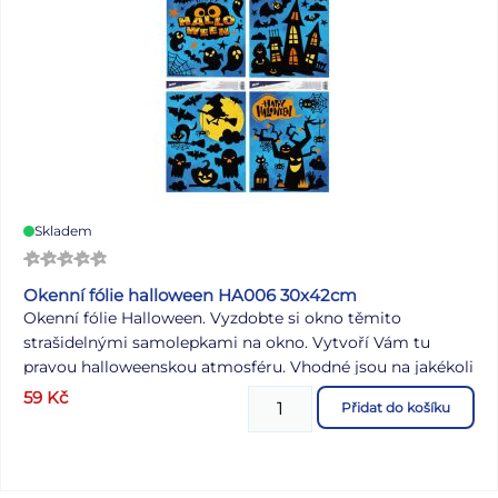
Skladem
Okenní fólie halloween HA006 30x42cm
Okenní fólie Halloween. Vyzdobte si okno těmito
strašidelnými samolepkami na okno. Vytvoří Vám tu
pravou halloweenskou atmosféru. Vhodné jsou na jakékoli
hladké plochy, například sklo, výlohy, zrcadla nebo
59
Kč
Přidat do košíku
kachličky. Čisté, bez lepidla a opakovaně použitelné.
NÁVOD: 1. Sloupněte z podložky obrázek a umístěte na
čisté, případně navlhčené sklo stranou, která byla na
podložce. 2. Obrázek elektrostaticky přilne. 3. Folie se