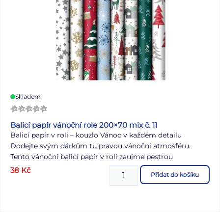
Skladem
Balicí papír vánoční role 200×70 mix č. 11
Balicí papír v roli – kouzlo Vánoc v každém detailu
Dodejte svým dárkům tu pravou vánoční atmosféru.
Tento vánoční balicí papír v roli zaujme pestrou
kombinací barev, vzorů a motivů, které dokonale vystihují
38
Kč
Přidat do košíku
kouzlo svátků. Třpytivé hvězdy, zasněžené chaloupky,
stromečky i jelení siluety promění každý dárek v malé
umělecké dílo. V nabídce je mix 8 vánočních motivů,
které se skvěle hodí k různým stylům balení – od