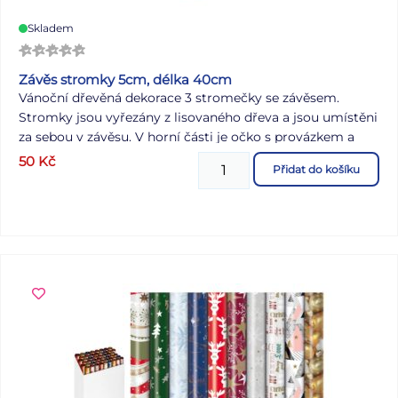
Skladem
Závěs stromky 5cm, délka 40cm
Vánoční dřevěná dekorace 3 stromečky se závěsem.
Stromky jsou vyřezány z lisovaného dřeva a jsou umístěni
za sebou v závěsu. V horní části je očko s provázkem a
korálkem, který umožňuje snadné zavěšení. Ozdobu
50
Kč
Přidat do košíku
můžete zavěsit na dveře, okno, nebo jinak zkrášlit Vaše
bydlení. Délka: 400 mm Velikost jednoho stromku: 75
mm Uvedená cena je za 1 ks.