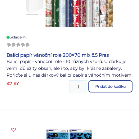
Skladem
Balící papír vánoční role 200×70 mix č.5 Pras
Balicí papír - vánoční role - 10 různých vzorů. U dárku je
velmi důležitý obsah, ale i to, aby byl krásně zabalený.
Pořiďte si u nás dárkový balicí papír s vánočním motivem.
Nezapomeňte si koupit i pěknou stužku a jmenovky na
47
Kč
Přidat do košíku
dárek. Balení: 60 ks Gramáž: 60 g Vzor: různé vánoční
vzory Velikost role: 2000 x 700 mm Všech 60 ks je baleno
v kartonové krabici. Dodáváme v mixu dle skladové
zásoby. Uvedená cena je za 1 ks.