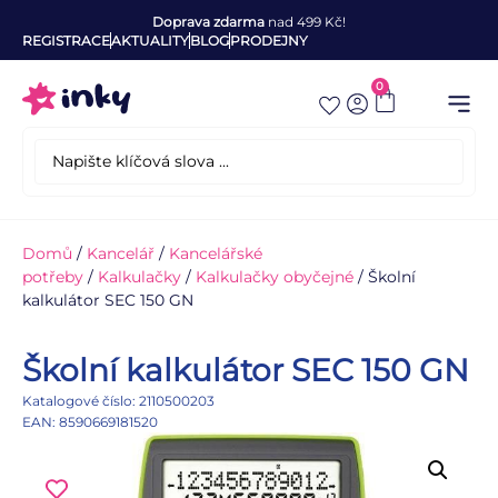
Doprava zdarma
nad 499 Kč!
REGISTRACE
AKTUALITY
BLOG
PRODEJNY
0
Domů
/
Kancelář
/
Kancelářské
potřeby
/
Kalkulačky
/
Kalkulačky obyčejné
/ Školní
kalkulátor SEC 150 GN
Školní kalkulátor SEC 150 GN
Katalogové číslo: 2110500203
EAN: 8590669181520