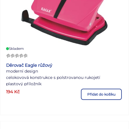
Skladem
Děrovač Eagle růžový
moderní design
celokovová konstrukce s polstrovanou rukojetí
plastový příložník
snímatelné pouzdro na odpad.
194
Kč
Přidat do košíku
kapacita: 16 listů
průměr děr: 6 mm
rozteč děr: 80 mm