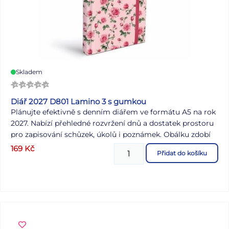
Skladem
Diář 2027 D801 Lamino 3 s gumkou
Plánujte efektivně s denním diářem ve formátu A5 na rok
2027. Nabízí přehledné rozvržení dnů a dostatek prostoru
pro zapisování schůzek, úkolů i poznámek. Obálku zdobí
květinový motiv růží na světle růžovém podkladu, který
169
Kč
Přidat do košíku
působí jemně a elegantně a hodí se do práce i do školy.
Laminovaný povrch zvyšuje odolnost obálky při běžném
používání. Praktická gumička udrží diář uzavřený a chrání
stránky při přenášení. DIÁŘ OBSAHUJE: - prostor pro
osobní údaje - roční přehled roku - plánovací kalendář -
čtvrtletní plánovací kalendář - abecední seznam jmen -
mezinárodní svátky - mapy - jmenné kalendárium -