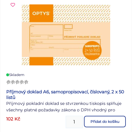
Skladem
Příjmový doklad A6, samopropisovací, číslovaný, 2 x 50
listů
Příjmový pokladní doklad se stvrzenkou tiskopis splňuje
všechny platné požadavky zákona o DPH vhodný pro
podvojné účetnictví samopropisovací číslovaný formát
102
Kč
Přidat do košíku
A6 na šířku obsahuje 2 x 50 listů (2 list je Stvrzenka)
odtržitelných perforací, se zakládacím děrováním