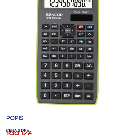
POPIS
CENA S DPH
199
Kč