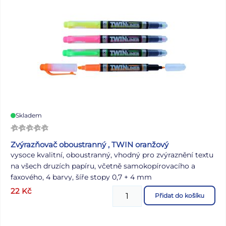
číslování týdnů - státní svátky a významné dny - východy
a západy Slunce - fáze měsíce - letní a zimní čas - znamení
- přehled měsíce - prostor pro poznámky a denní cíle
Vazba: šitá V8 Motiv: květinový Rozsah: 384 stran Rozměr:
14 x 20,5 cm Kalendárium: československé denní Povrch a
zpracování obálky: lamino s parciálním lakem Uvedená
cena je za 1 ks.
Skladem
Zvýrazňovač oboustranný , TWIN oranžový
vysoce kvalitní, oboustranný, vhodný pro zvýraznění textu
na všech druzích papíru, včetně samokopírovacího a
faxového, 4 barvy, šíře stopy 0,7 + 4 mm
22
Kč
Přidat do košíku