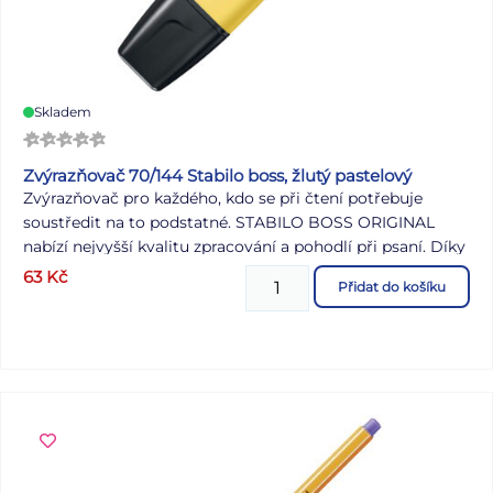
Skladem
Zvýrazňovač 70/144 Stabilo boss, žlutý pastelový
Zvýrazňovač pro každého, kdo se při čtení potřebuje
soustředit na to podstatné. STABILO BOSS ORIGINAL
nabízí nejvyšší kvalitu zpracování a pohodlí při psaní. Díky
technologii STABILO Anti-Dry-Out nabízí čtyři hodiny
63
Kč
Přidat do košíku
ochrany proti vysychání. Zvýrazňovač, který lze znovu
naplnit náplněmi STABILO BOSS, je nyní k dispozici v 9
jasných neonových barvách a 14 jemných pastelových
odstínech.