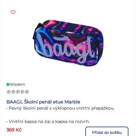
PLUS.
Skladem
BAAGL Školní penál etue Marble
• Pevný školní penál s výklopnou vnitřní přepážkou.
• Vnitřní kapsa na zip a kapsa na rozvrh.
369
Kč
Přidat do košíku
• Etue je vyrobená z recyklovaného materiálu a všechny