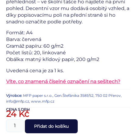
přehlednost – ve školní tašce ho najdete na první
pohled. Decentní vzor mu dodává osobitý vzhled, a
díky popisovacímu poli na přední straně si ho
snadno označíte podle potřeby.
Formát: A4
Barva: červená
Gramáž papíru: 60 g/m2
Počet listů: 20, linkované
Obálka: matný křídový papír, 200 g/m2
Uvedená cena je za 1 ks.
Víte, co znamená číselné označení na sešitech?
Výrobce:
MFP paper s.r.o., Gen.Štefánika 3581/52, 750 02 Přerov,
info@mfp.cz, www.mfp.cz
CENA S DPH
24
Kč
Přidat do košíku