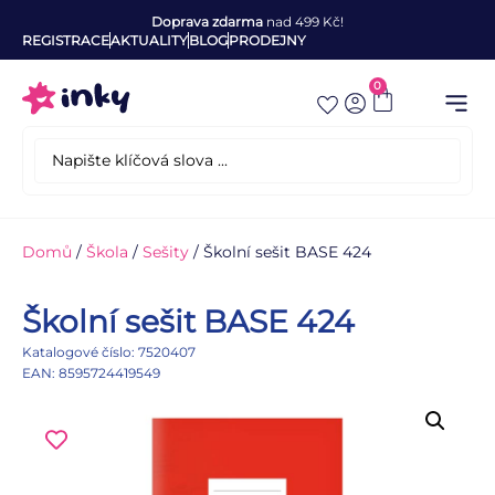
Doprava zdarma
nad 499 Kč!
REGISTRACE
AKTUALITY
BLOG
PRODEJNY
0
Domů
/
Škola
/
Sešity
/ Školní sešit BASE 424
Školní sešit BASE 424
Katalogové číslo: 7520407
EAN: 8595724419549