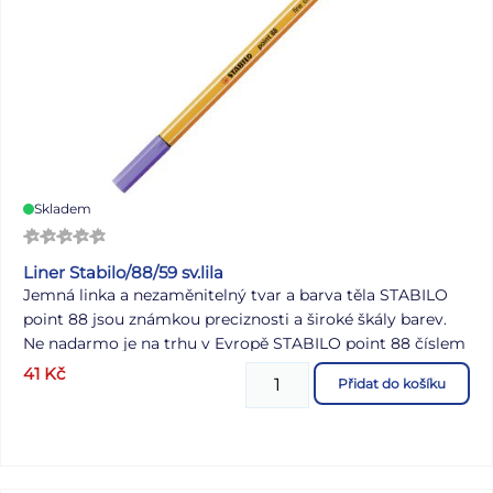
Skladem
Liner Stabilo/88/59 sv.lila
Jemná linka a nezaměnitelný tvar a barva těla STABILO
point 88 jsou známkou preciznosti a široké škály barev.
Ne nadarmo je na trhu v Evropě STABILO point 88 číslem
jedna. Jeho hrot zasazený do kovového pouzdra byl
41
Kč
Přidat do košíku
nesčetněkrát zdrojem skvělých nápadů a důmyslných
myšlenek; ať už v práci, ve škole, v každodenním životě
nebo ve chvílích kreativity - STABILO point 88 je vaším
dokonalým společníkem. Tělo a víčko produktu je
vyrobeno z plastu na biologické bázi s certifikací ISCC