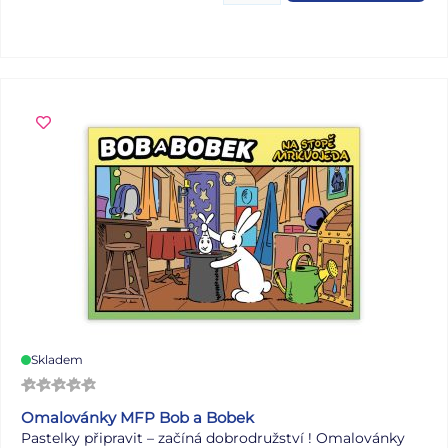
procvičujte jejich paměť. Tato hra je zabaví na dlouhé
hodiny. Pexeso se skládá z 24 vyseklých kartiček pexesa.
Tloušťka kartonu je 3 mm, aby jej malé děti mohly lépe
uchopit a otočit. VELIKOST HRACÍCH KARET: 7 x 7 cm
NÁVOD KE HŘE PEXESO: Pexeso mohou hrát nejméně
dva hráči. Všechny kartičky zamíchají a rozloží obrázkem
dolů. Nesmí se při tom dívat na obrázek. Hráči si určí
pořadí hry. Hráč otočí dvě libovolné kartičky tak, aby si i
ostatní spoluhráči mohli obrázky a jejich umístění
zapamatovat. Pokud nemají kartičky stejné obrázky, otočí
je a vrátí na původní místo. Pokračuje další hráč, který je
na řadě. Jestliže objeví stejné obrázky, získává bod a obě
kartičky vyřadí ze hry. Pokračuje do té chvíle, kdy otočí
dva různé obrázky. Vyhrává hráč, který získá více bodů.
VAROVÁNÍ: Nevhodné pro děti do 3 let. Nebezpečí
vdechnutí a spolknutí malých částic. Uvedená cena je za 1
Skladem
ks.
Omalovánky MFP Bob a Bobek
Pastelky připravit – začíná dobrodružství ! Omalovánky