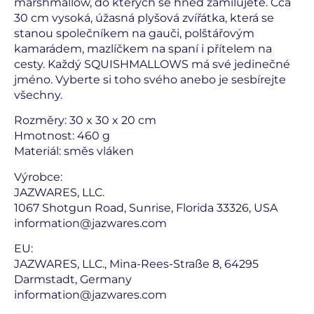
marshmallow, do kterých se hned zamilujete. Cca
30 cm vysoká, úžasná plyšová zvířátka, která se
stanou společníkem na gauči, polštářovým
kamarádem, mazlíčkem na spaní i přítelem na
cesty. Každý SQUISHMALLOWS má své jedinečné
jméno. Vyberte si toho svého anebo je sesbírejte
všechny.
Rozměry: 30 x 30 x 20 cm
Hmotnost: 460 g
Materiál: směs vláken
Výrobce:
JAZWARES, LLC.
1067 Shotgun Road, Sunrise, Florida 33326, USA
information@jazwares.com
EU:
JAZWARES, LLC., Mina-Rees-Straße 8, 64295
Darmstadt, Germany
information@jazwares.com