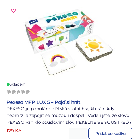
dětskou motoriku. Motiv: opice Uvedená cena je za 1 ks.
Skladem
Pexeso MFP LUX 5 – Pojď si hrát
PEXESO je populární dětská stolní hra, která nikdy
neomrzí a zapojit se můžou i dospělí. Věděli jste, že slovo
PEXESO vzniklo souslovím slov PEKELNĚ SE SOUSTŘEĎ?
Výborná učební pomůcka pro děti a rodiče. Naučte své
129
Kč
Přidat do košíku
děti poznávat různé předměty ze všedního života a