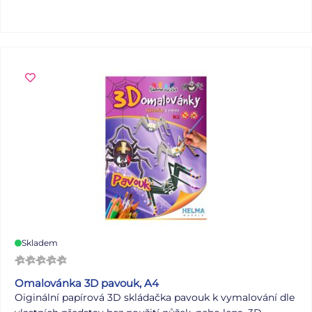
tajemství pod zámkem. Nechte každou kamarádku
(kamaráda), aby Vám ozdobili stránku v památníčku a
podepsali se. Do památníku můžete kreslit, psát,
nalepovat fotky. S tímto památníkem budete mít vždy
všechny kamarády u sebe. Památník obsahuje 60 bílých
listů. Uvedená cena je za 1 ks.
Skladem
Omalovánka 3D pavouk, A4
Oiginální papírová 3D skládačka pavouk k vymalování dle