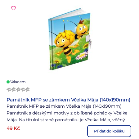
Skladem
Památník MFP se zámkem Včelka Mája (140x190mm)
Památník MFP se zámkem Včelka Mája (140x190mm)
Památník s dětskými motivy z oblíbené pohádky Včelka
Mája. Na titulní straně památníku je Včelka Mája, věčný
uličník Vilík. Památník je možno uzamknout malým
49
Kč
Přidat do košíku
zámkem se dvěmi klíčky. Díky tomu tak udrříte svá