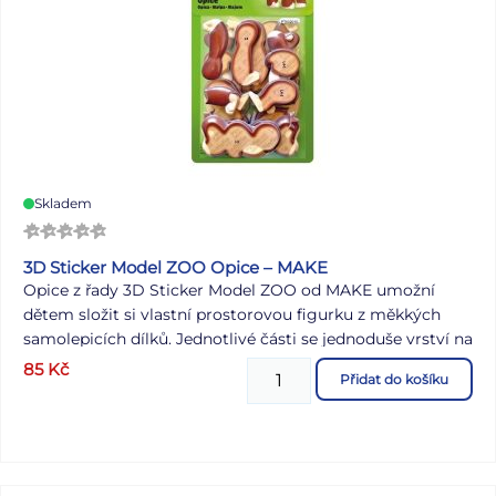
Skladem
3D Sticker Model ZOO Opice – MAKE
Opice z řady 3D Sticker Model ZOO od MAKE umožní
dětem složit si vlastní prostorovou figurku z měkkých
samolepicích dílků. Jednotlivé části se jednoduše vrství na
sebe, takže vznikne roztomilá postavička bez potřeby
85
Kč
Přidat do košíku
nůžek i lepidla. Pěnové dílky jsou příjemné do ruky, dobře
uchopitelné a díky označení je zvládnou poskládat i menší
děti. Hotová figurka opice stojí samostatně, takže se
výborně hodí na hraní nebo jako dekorace do dětského
pokojíčku. Podněcuje kreativitu a přirozeně trénuje