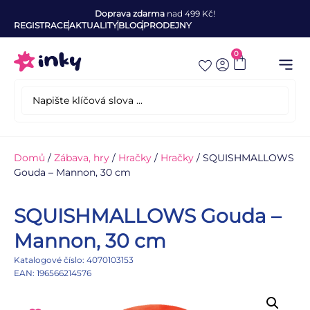
Doprava zdarma
nad 499 Kč!
REGISTRACE
AKTUALITY
BLOG
PRODEJNY
0
Domů
/
Zábava, hry
/
Hračky
/
Hračky
/ SQUISHMALLOWS
Gouda – Mannon, 30 cm
SQUISHMALLOWS Gouda –
Mannon, 30 cm
Katalogové číslo: 4070103153
EAN: 196566214576