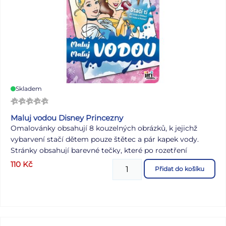
Skladem
Maluj vodou Disney Princezny
Omalovánky obsahují 8 kouzelných obrázků, k jejichž
vybarvení stačí dětem pouze štětec a pár kapek vody.
Stránky obsahují barevné tečky, které po rozetření
obrázek probarví.
110
Kč
Přidat do košíku