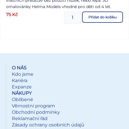
vlastních představ bez použití nůžek, nebo lepa. 3D
omalovánky Helma Models vhodné pro děti od 4 let.
Formát: A4 Uvedená cena je za 1 ks.
75
Kč
Přidat do košíku
O NÁS
Kdo jsme
Kariéra
Expanze
NÁKUPY
Oblíbené
Věrnostní program
Obchodní podmínky
Reklamační řád
Zásady ochrany osobních údajů