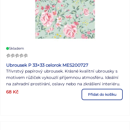
Skladem
Ubrousek P 33×33 celorok MES200727
Třívrstvý papírový ubrousek. Krásné kvalitní ubrousky s
motivem růžiček vykouzlí příjemnou atmosféru. Ideální
na zahradní prostírání, oslavy nebo na zkrášlení interiéru.
MOTIV: růžičky POČET UBROUSKŮ V BALENÍ: 20 KS
68
Kč
Přidat do košíku
Uvedená cena je za 1 balení po 20 ks.