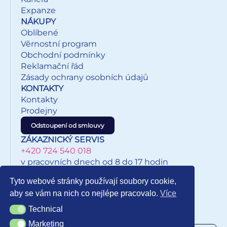
Expanze
NÁKUPY
Oblíbené
Věrnostní program
Obchodní podmínky
Reklamační řád
Zásady ochrany osobních údajů
KONTAKTY
Kontakty
Prodejny
Odstoupení od smlouvy
ZÁKAZNICKÝ SERVIS
+420 724 540 018
v pracovních dnech od 8 do 17 hodin
eshop@inkypapirnictvi.cz
Tyto webové stránky používají soubory cookie,
aby se vám na nich co nejlépe pracovalo.
Více
Technical
Technical
NEWSLETTER
Marketing
Marketing