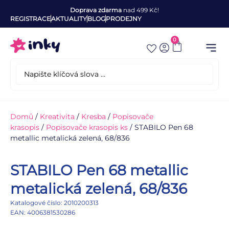
Doprava zdarma
nad 499 Kč!
REGISTRACE
AKTUALITY
BLOG
PRODEJNY
0
Domů
/
Kreativita
/
Kresba
/
Popisovače
krasopis
/
Popisovače krasopis ks
/ STABILO Pen 68
metallic metalická zelená, 68/836
STABILO Pen 68 metallic
metalická zelená, 68/836
Katalogové číslo: 2010200313
EAN: 4006381530286