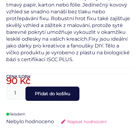
tmavý papír, karton nebo fólie. Jedinečný kovový
vzhled se snadno nanáší bez tlaku nebo
protřepávání fixu. Robustní hrot fixu také zajišťuje
skvělý vzhled a zážitek z malování, protože syté
barevné pokrytí umožňuje vykouzlit v okamžiku
lesklé odlesky na vašich kreacích.Fixy jsou ideální
jako dárky pro kreativce a fanoušky DIY. Tělo a
víčko produktu je vyrobeno z plastu na biologické
bázi s certifikací ISCC PLUS.
CENA S DPH
90
Kč
Přidat do košíku
Skladem
Nebylo hodnoceno
Napsat hodnocení