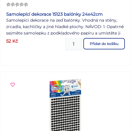
Samolepící dekorace 15123 balónky 24x42cm
Samolepící dekorace na zeď balónky. Vhodná na stěny,
zrcadla, kachličky a jiné hladké plochy. NÁVOD: 1. Opatrně
sejměte samolepku z podkladového papíru a umístěte ji
na zvolenou suchou a čistou plochu. 2. Vyhlaďte od středu
52
Kč
Přidat do košíku
ke krajům. Uvedená cena je za 1 arch.