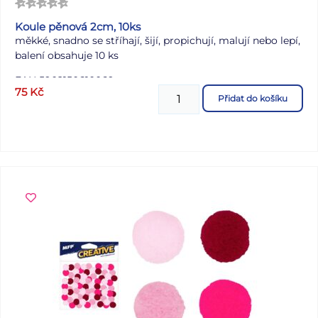
Koule pěnová 2cm, 10ks
měkké, snadno se stříhají, šijí, propichují, malují nebo lepí,
balení obsahuje 10 ks
EAN 5902150610069
75
Kč
Přidat do košíku