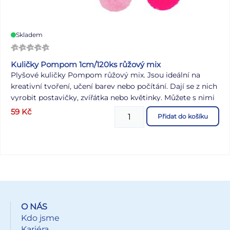
Skladem
Kuličky Pompom 1cm/120ks růžový mix
Plyšové kuličky Pompom růžový mix. Jsou ideální na
kreativní tvoření, učení barev nebo počítání. Dají se z nich
vyrobit postavičky, zvířátka nebo květinky. Můžete s nimi
ozdobit přáníčko, notes ale i oděvy, záleží jen na vaší
59
Kč
Přidat do košíku
fantazii. OBSAH BALENÍ: - 120 ks kuliček Velikost: 10 mm
Barva: mix růžových odstínů Dodáváme v sáčku se
závěsem. Uvedená cena je za 1 balení.
O NÁS
Kdo jsme
Kariéra