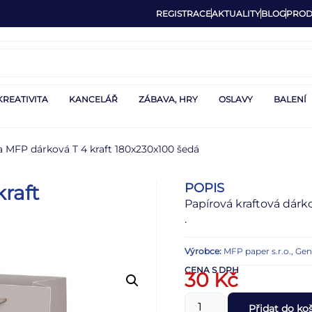
REGISTRACE
AKTUALITY
BLOG
PROD
KREATIVITA
KANCELÁŘ
ZÁBAVA, HRY
OSLAVY
BALENÍ
a MFP dárková T 4 kraft 180x230x100 šedá
POPIS
raft
Papírová kraftová dárk
.
Výrobce:
MFP paper s.r.o., Ge
CENA S DPH
30
Kč
Přidat do ko