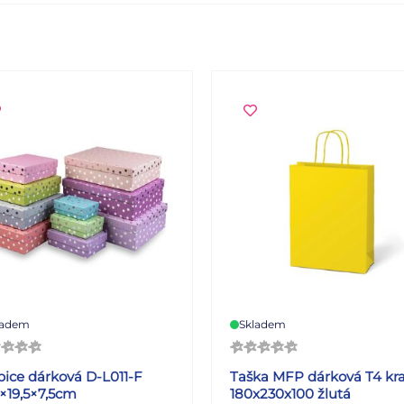
ladem
Skladem
bice dárková D-L011-F
Taška MFP dárková T4 kra
5×19,5×7,5cm
180x230x100 žlutá