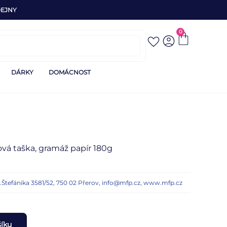
EJNY
0
DÁRKY
DOMÁCNOST
ová taška, gramáž papír 180g
n.Štefánika 3581/52, 750 02 Přerov, info@mfp.cz, www.mfp.cz
šíku