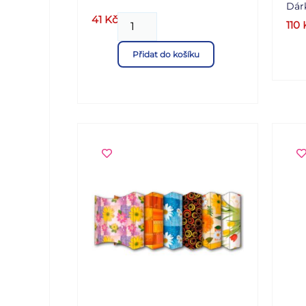
Dár
41
Kč
110
Přidat do košíku