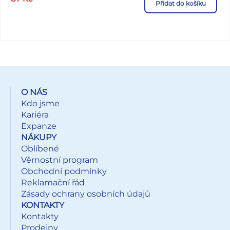
Přidat do košíku
dárek. Balení: 50 ks Gramáž: 70 g Vzor: různé vánoční
vzory Velikost role: 5000 x 700 mm Všech 50 ks je baleno
v kartonové krabici. Dodáváme v mixu dle skladové
zásoby. Uvedená cena je za 1 ks.
O NÁS
Kdo jsme
Kariéra
Expanze
NÁKUPY
Oblíbené
Věrnostní program
Obchodní podmínky
Reklamační řád
Zásady ochrany osobních údajů
KONTAKTY
Kontakty
Prodejny