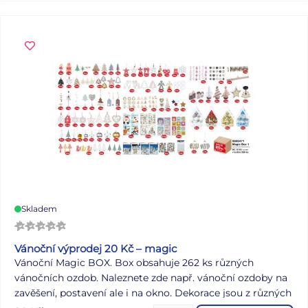
petrolejová, lososová, světle zelená, béžová Motiv: vánoční
– andělé, zimní chaloupka, ozdoby a sváteční dekorace
Dodáváme v mixu 4 motivů a barev dle aktuální skladové
dostupnosti. Uvedená cena je za 1 ks.
Skladem
Vánoční výprodej 20 Kč – magic
Vánoční Magic BOX. Box obsahuje 262 ks různých
vánočních ozdob. Naleznete zde např. vánoční ozdoby na
zavěšení, postavení ale i na okno. Dekorace jsou z různých