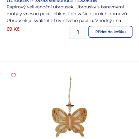
Ubrousek P 33×33 velikonoce TL325405
Papírový velikonoční ubrousek. Ubrousky s barevnými
motýly vnesou pocit lehkosti do vašich jarních domovů.
Ubrousek je kvalitní z třívrstvého papíru. Vhodný i na
ubrouskovou techniku. MOTIV: motýli POČET UBROUSKŮ
69
Kč
Přidat do košíku
V BALENÍ: 20 ks Uvedená cena je za 1 ks balení po 20 ks.