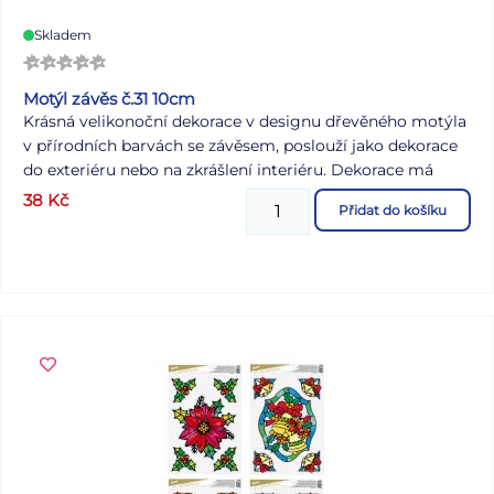
Skladem
Motýl závěs č.31 10cm
Krásná velikonoční dekorace v designu dřevěného motýla
v přírodních barvách se závěsem, poslouží jako dekorace
do exteriéru nebo na zkrášlení interiéru. Dekorace má
provázek na zavěšení. Velikost: 100 mm Uvedená cena je
38
Kč
Přidat do košíku
za 1 ks.