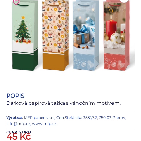
POPIS
Dárková papírová taška s vánočním motivem.
Výrobce:
MFP paper s.r.o., Gen.Štefánika 3581/52, 750 02 Přerov,
info@mfp.cz, www.mfp.cz
CENA S DPH
45
Kč