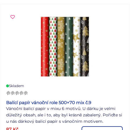
výzdoby. Využijete ho také při výuce o hmyzu, v
tematických projektech či jako žertovný dárek. OBSAH
BALENÍ: - 12 ks mravenců Délka: 5 cm Barva: černá
Materiál: plast VAROVÁNÍ: Nevhodné pro děti do 3 let.
Nebezpečí vdechnutí a spolknutí malých částic. Uvedená
cena je za 1 balení.
Skladem
Balící papír vánoční role 500×70 mix č.9
Vánoční balicí papír v mixu 6 motivů. U dárku je velmi
důležitý obsah, ale i to, aby byl krásně zabalený. Pořiďte si
u nás dárkový balicí papír s vánočním motivem.
Nezapomeňte si koupit i pěknou stužku a jmenovky na
87
Kč