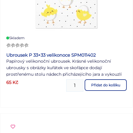
Skladem
Ubrousek P 33×33 velikonoce SPM011402
Papírový velikonoční ubrousek. Krásné velikonoční
ubrousky s obrázky kuřátek ve skořápce dodají
prostřenému stolu nádech přicházejícího jara a vykouzlí
příjemnou atmosféru u slavnostního oběda nebo večeře.
65
Kč
Přidat do košíku
Ubrousek je kvalitní z třívrstvého papíru. Vhodný i na
ubrouskovou techniku a různé dekorace. MOTIV: kuřátka
ve skořápce POČET UBROUSKŮ V BALENÍ: 20 ks Uvedená
cena je za 1 balení po 20 ks.