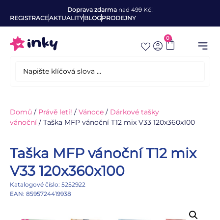
Doprava zdarma
nad 499 Kč!
REGISTRACE
AKTUALITY
BLOG
PRODEJNY
0
Domů
/
Právě letí!
/
Vánoce
/
Dárkové tašky
vánoční
/ Taška MFP vánoční T12 mix V33 120x360x100
Taška MFP vánoční T12 mix
V33 120x360x100
Katalogové číslo: 5252922
EAN: 8595724419938