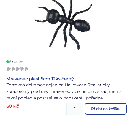
Skladem
Mravenec plast 5cm 12ks černý
Žertovná dekorace nejen na Halloween Realisticky
zpracovaný plastový mravenec v černé barvě zaujme na
první pohled a postará se o pobavení i pořádné
překvapení. Díky délce 5 cm je ideální jako dekorace na
60
Kč
Přidat do košíku
Halloween, pro dětské hry nebo jako vtipná rekvizita na
oslavy a večírky. Jeho věrohodný vzhled snadno vyvolá
úsměv – nebo krátké zděšení. Skvěle se hodí na stůl, mezi
talíře, pod dortový tác nebo jako součást halloweenské