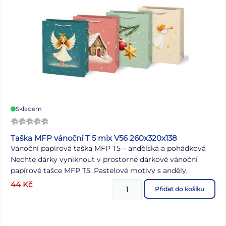
Skladem
Taška MFP vánoční T 5 mix V56 260x320x138
Vánoční papírová taška MFP T5 – andělská a pohádková
Nechte dárky vyniknout v prostorné dárkové vánoční
papírové tašce MFP T5. Pastelové motivy s anděly,
perníkovou chaloupkou a vánočními ozdobami dodají
44
Kč
Přidat do košíku
balení něhu i kouzlo Vánoc. Díky většímu rozměru
pohodlně pojme i větší překvapení, a přitom vypadá
elegantně. Rozměry: 190 × 250 × 90 mm Barva: