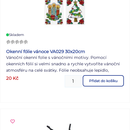
Skladem
Okenní fólie vánoce VA029 30x20cm
Vánoční okenní folie s vánočními motivy. Pomocí
okenních fólií si velmi snadno a rychle vytvoříte vánoční
atmosféru na celé svátky. Fólie neobsahuje lepidlo,
jednoduše elektrostaticky přilne na čistém okně, zrcadle
20
Kč
Přidat do košíku
apod. NÁVOD: 1. Sloupněte z podložky obrázek a umístěte
na čisté, případně navlhčené sklo stranou, která byla na
podložce. 2. Obrázek elektrostaticky přilne. 3. Folie se
snadno sloupne a dá se přemístit. Dodáváme v mixu po 4
ks dle skladové zásoby. Uvedená cena je za 1 ks.