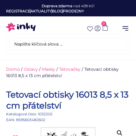
Doprava zdarma
nad 499 Kč!
REGISTRACE
AKTUALITY
BLOG
PRODEJNY
0
Domů
/
Oslavy
/
Masky
/
Tetovačky
/ Tetovací obtisky
16013 8,5 x 13 cm přátelství
Tetovací obtisky 16013 8,5 x 13
cm přátelství
Katalogové číslo: 1032202
EAN: 8595603482602