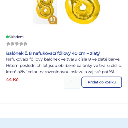
Skladem
Balónek č. 8 nafukovací fóliový 40 cm – zlatý
Nafukovací fóliový balónek ve tvaru čísla 8 ve zlaté barvě.
Hitem posledních let jsou oblíbené balónky ve tvaru číslic,
které oživí celou narozeninovou oslavu a zajisté potěší
oslavence. Narozeninová oslava může začít! Balónek je
44
Kč
Přidat do košíku
vyroben ze stříbrné fólie. Na horní straně balónku jsou
očka na přivázání. Výška balónku: 40 cm BALENÍ
OBSAHUJE: - balónek - brčko na nafukování - návod
NÁVOD K NAFOUKNUTÍ BALÓNKU: 1. vybalte balónek a
plastové brčko z obalu 2. zasuňte brčko do otvoru k
nafukování, který je umístěný na spodní straně balónku 3.
foukáním přes brčko nafoukněte balónek 4. opatrně