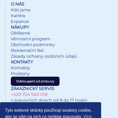
vytáhněte brčko z balónku ven (systém je navržen tak, že
O NÁS
nemusíte ústí balónku zavazovat) 5. k vyfouknutí balónku
Kdo jsme
zasuňte brčko opět do otvoru a tlačte na balónek
Kariéra
VAROVÁNÍ: Vhodné pro děti od 8 let. Děti se mohou
Expanze
prasklými či vyfouknutými balónky zadusit nebo uškrtit.
NÁKUPY
Používejte pouze pod dozorem dospělé osoby. Dospělá
Oblíbené
osoba se po nafouknutí balónku musí přesvědčit, že jej
Věrnostní program
děti používají bezpečně. Vyfouklé balónky udržujte mimo
Obchodní podmínky
dosah dětí a prasklé ihned zlikvidujte. K nafukování
Reklamační řád
balónků použijte pumpičku. Nepřibližujte balónky k očím
Zásady ochrany osobních údajů
a obličeji. Při prasknutí může balónek způsobit zranění.
KONTAKTY
Vyrobeno z přírodního kaučuku, latexu. Určeno k
Kontakty
dekorativním účelům. Nebezpečí vdechnutí a spolknutí
Prodejny
malých částic. Dodáváme v sáčku se závěsem. Uvedená
cena je za 1 balení.
Odstoupení od smlouvy
ZÁKAZNICKÝ SERVIS
+420 724 540 018
v pracovních dnech od 8 do 17 hodin
eshop@inkypapirnictvi.cz
Tyto webové stránky používají soubory cookie,
aby se vám na nich co nejlépe pracovalo.
Více