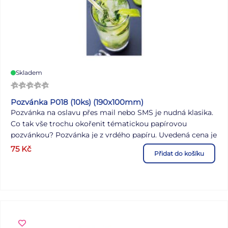
Skladem
Pozvánka P018 (10ks) (190x100mm)
Pozvánka na oslavu přes mail nebo SMS je nudná klasika.
Co tak vše trochu okořenit tématickou papírovou
pozvánkou? Pozvánka je z vrdého papíru. Uvedená cena je
za 10 ks.
75
Kč
Přidat do košíku