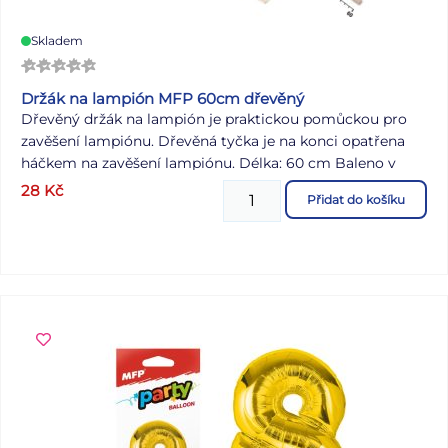
dosah dětí a prasklé ihned zlikvidujte. K nafukování
balónků použijte pumpičku. Nepřibližujte balónky k očím
Skladem
a obličeji. Při prasknutí může balónek způsobit zranění.
Vyrobeno z přírodního kaučuku, latexu. Určeno k
dekorativním účelům. Nebezpečí vdechnutí a spolknutí
Držák na lampión MFP 60cm dřevěný
malých částic. Dodáváme v sáčku se závěsem. Uvedená
Dřevěný držák na lampión je praktickou pomůckou pro
cena je za 1 balení.
zavěšení lampiónu. Dřevěná tyčka je na konci opatřena
háčkem na zavěšení lampiónu. Délka: 60 cm Baleno v
plastovém sáčku se závěsem. Uvedená cena je za 1 ks.
28
Kč
Přidat do košíku