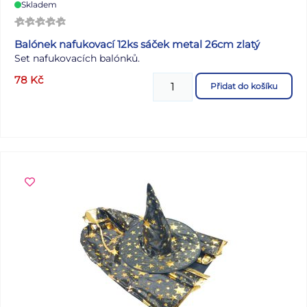
Skladem
Balónek nafukovací 12ks sáček metal 26cm zlatý
Set nafukovacích balónků.
78
Kč
Přidat do košíku