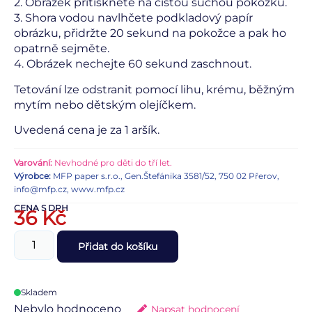
2. Obrázek přitiskněte na čistou suchou pokožku.
3. Shora vodou navlhčete podkladový papír
obrázku, přidržte 20 sekund na pokožce a pak ho
opatrně sejměte.
4. Obrázek nechejte 60 sekund zaschnout.
Tetování lze odstranit pomocí lihu, krému, běžným
mytím nebo dětským olejíčkem.
Uvedená cena je za 1 aršík.
Varování:
Nevhodné pro děti do tří let.
Výrobce:
MFP paper s.r.o., Gen.Štefánika 3581/52, 750 02 Přerov,
info@mfp.cz, www.mfp.cz
CENA S DPH
36
Kč
Přidat do košíku
Skladem
Nebylo hodnoceno
Napsat hodnocení