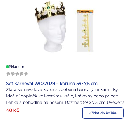
Skladem
Set karneval W032039 – koruna 59×7,5 cm
Zlatá karnevalová koruna zdobená barevnými kamínky,
ideální doplněk ke kostýmu krále, královny nebo prince.
Lehká a pohodlná na nošení. Rozměr: 59 x 7,5 cm Uvedená
cena je za 1 ks.
40
Kč
Přidat do košíku