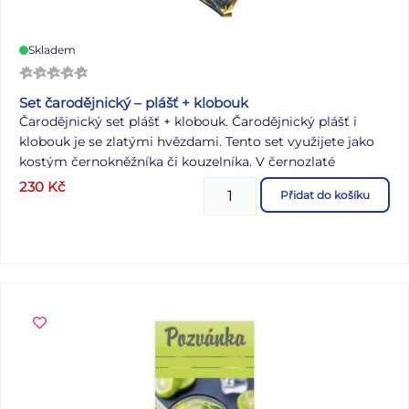
Skladem
Set čarodějnický – plášť + klobouk
Čarodějnický set plášť + klobouk. Čarodějnický plášť i
klobouk je se zlatými hvězdami. Tento set využijete jako
kostým černokněžníka či kouzelníka. V černozlaté
kombinaci barev budete nepřehlédnutelní. Je z lehké látky
230
Kč
Přidat do košíku
a váže se pomocí šňůrek. BALENÍ OBSAHUJE: - plášť -
klobouk Délka pláště: 60 cm Uvedená cena je za 1 balení.