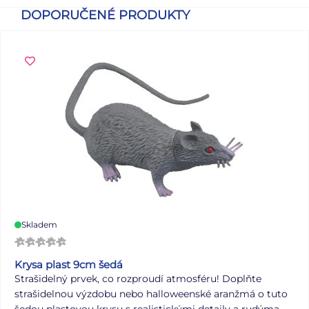
DOPORUČENÉ PRODUKTY
Skladem
Krysa plast 9cm šedá
Strašidelný prvek, co rozproudí atmosféru! Doplňte
strašidelnou výzdobu nebo halloweenské aranžmá o tuto
šedou plastovou krysu s realistickými detaily a rudýma