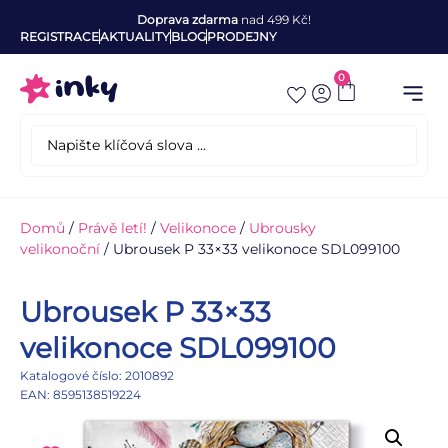
Doprava zdarma
nad 499 Kč!
REGISTRACE
AKTUALITY
BLOG
PRODEJNY
0
Domů
/
Právě letí!
/
Velikonoce
/
Ubrousky
velikonoční
/ Ubrousek P 33×33 velikonoce SDL099100
Ubrousek P 33×33
velikonoce SDL099100
Katalogové číslo: 2010892
EAN: 8595138519224