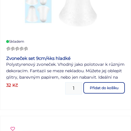
Košilka se obepne kolem vejce. Uvedená cena je za 1
balení.
Skladem
Zvoneček set 9cm/4ks hladké
Polystyrenový zvoneček. Vhodný jako polotovar k různým
dekoracím. Fantazii se meze nekladou. Můžete jej oblepit
glitry, barevným papírem, nebo jen nabarvit. Ideální na
výzdobu do oken či na vánoční stromeček. BALENÍ
32
Kč
Přidat do košíku
OBSAHUJE: - 4 ks zvonečků Dodáváme v sáčku se
závěsem. Uvedená cena je za 1 balení.