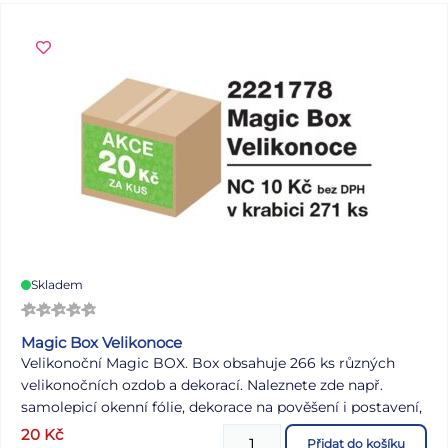
Skladem
Magic Box Velikonoce
Velikonoční Magic BOX. Box obsahuje 266 ks různých
velikonočních ozdob a dekorací. Naleznete zde např.
samolepicí okenní fólie, dekorace na pověšení i postavení,
zápichy do květináčů, kolíčky, barevná plastová vajíčka,
20
Kč
Přidat do košíku