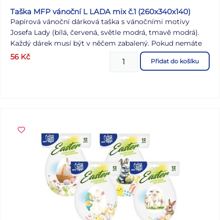
Taška MFP vánoční L LADA mix č.1 (260x340x140)
Papírová vánoční dárková taška s vánočními motivy
Josefa Lady (bílá, červená, světle modrá, tmavě modrá).
Každý dárek musí být v něčem zabalený. Pokud nemáte
čas balit ho do balicího papíru, máme pro Vás na výběr
56
Kč
Přidat do košíku
nejrůznější dárkové tašky.Taška má pevné ucho pro
snadné přenášení a štítek pro vepsání jména či přání.
Rozměr: 260 x 340 x 140 mm Povrchová úprava: lokální
UV lak Barva: bílá, červená, světle modrá, tmavě modrá
Dodáváme v mixu po 4 ks dle skladové zásoby. Uvedená
cena je za 1 ks.