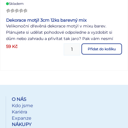
Skladem
Dekorace motýl 3cm 12ks barevný mix
Velikonoční dřevěná dekorace motýl v mixu barev.
Plánujete si udělat pohodové odpoledne a vyzdobit si
dům nebo zahradu a přivítat tak jaro? Pak vám nesmí
chybět tyto krásné dekorace v podobě různě barevných
59
Kč
Přidat do košíku
motýlů. Dekoraci lze použít k aranžování velikonočních
věnců nebo větviček. Vyrobeno z překližky. OBSAH
BALENÍ: - 12 ks motýlů Velikost: 30 mm Barva: bílá, světe
růžová, růžová, žlutá, zelená, modrá Baleno v sáčku se
závěsem. Uvedená cena je za 1 balení.
O NÁS
Kdo jsme
Kariéra
Expanze
NÁKUPY