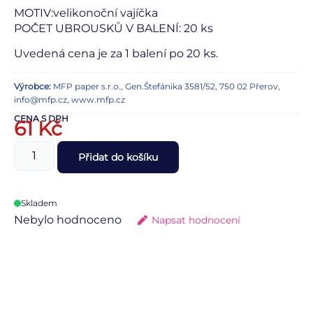
MOTIV:velikonoční vajíčka
POČET UBROUSKŮ V BALENÍ: 20 ks
Uvedená cena je za 1 balení po 20 ks.
Výrobce:
MFP paper s.r.o., Gen.Štefánika 3581/52, 750 02 Přerov,
info@mfp.cz, www.mfp.cz
CENA S DPH
61
Kč
Přidat do košíku
Skladem
Nebylo hodnoceno
Napsat hodnocení