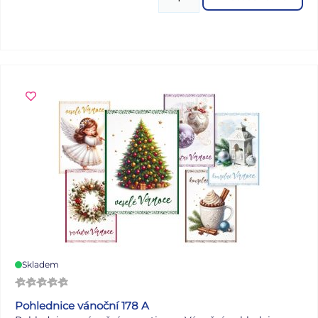
velikonoční kuřátka nebo dekorační hnízda a sisal.
Dekorace jsou z různých materiálů jako je dřevo, plast,
papír, kov aj. Široká škála velikonočních ozdob zaručí, že
budete mít vše, co potřebujete k jarní výzdobě Vašeho
domova. V případě vyprodání některého z produktů může
být nahrazen jiným. Vše v jednotné akční ceně. BALENÍ
OBSAHUJE: - 266 ks ozdob Všech 266 ks je baleno v
kartonové krabici. Dodáváme pouze jako celek 266 ks.
Uvedená cena je za 1 ks.
Skladem
Pohlednice vánoční 178 A