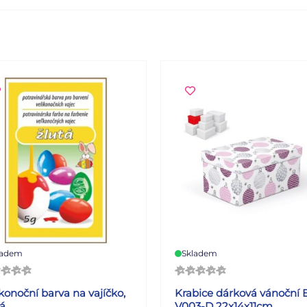
ladem
Skladem
konoční barva na vajíčko,
Krabice dárková vánoční 
tá
V003-D 22x14x11cm