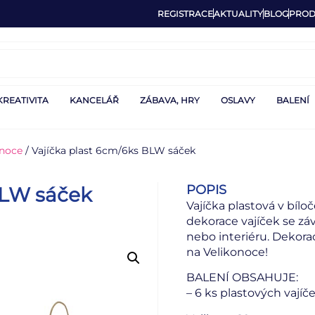
REGISTRACE
AKTUALITY
BLOG
PROD
KREATIVITA
KANCELÁŘ
ZÁBAVA, HRY
OSLAVY
BALENÍ
onoce
/ Vajíčka plast 6cm/6ks BLW sáček
POPIS
BLW sáček
Vajíčka plastová v bíl
dekorace vajíček se zá
nebo interiéru. Dekora
na Velikonoce!
BALENÍ OBSAHUJE:
– 6 ks plastových vajíč