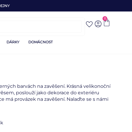
EJNY
0
DÁRKY
DOMÁCNOST
očerných barvách na zavěšení. Krásná velikonoční
věsem, poslouží jako dekorace do exteriéru
ce má provázek na zavěšení. Nalaďte se s námi
ek