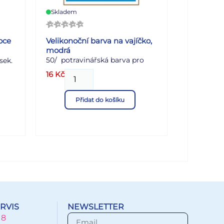
Skladem
0
1
oce
Velikonoční barva na vajíčko,
modrá
50/ potravinářská barva pro
2
sek.
barvení velikonočních vajec
y s
16
Kč
23
Přidat do košíku
jara
k je
.
ík
NÍ:
RVIS
NEWSLETTER
18