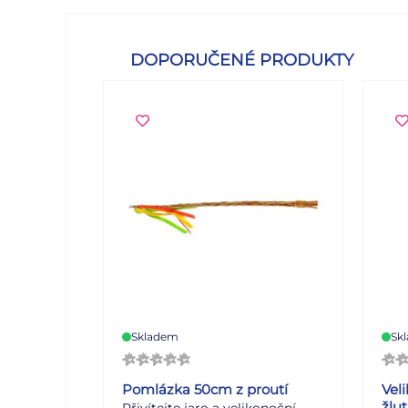
DOPORUČENÉ PRODUKTY
Skladem
Sk
Pomlázka 50cm z proutí
Veli
žlu
Přivítejte jaro a velikonoční