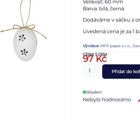
Velikost: 60 mm
Barva: bílá, černá
Dodáváme v sáčku z or
Uvedená cena je za 1 ba
Výrobce:
MFP paper s.r.o., Ge
CENA S DPH
97
Kč
Přidat do ko
Skladem
Nebylo hodnoceno