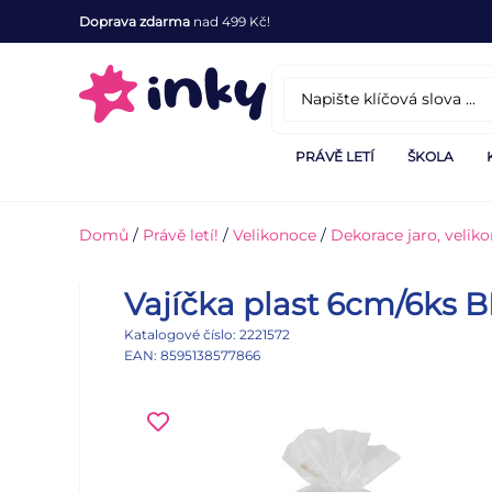
Doprava zdarma
nad 499 Kč!
PRÁVĚ LETÍ
ŠKOLA
Domů
/
Právě letí!
/
Velikonoce
/
Dekorace jaro, velik
Vajíčka plast 6cm/6ks 
Katalogové číslo: 2221572
EAN: 8595138577866