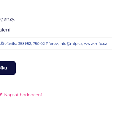
ganzy.
lení.
n.Štefánika 3581/52, 750 02 Přerov, info@mfp.cz, www.mfp.cz
šíku
Napsat hodnocení