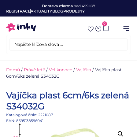
Doprava zdarma
nad 499 Kč!
REGISTRACE
AKTUALITY
BLOG
PRODEJNY
0
Domů
/
Právě letí!
/
Velikonoce
/
Vajíčka
/ Vajíčka plast
6cm/6ks zelená S34032G
Vajíčka plast 6cm/6ks zelená
S34032G
Katalogové číslo: 2221087
EAN: 8595138596041