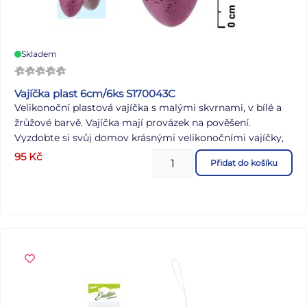
Skladem
Vajíčka plast 6cm/6ks S170043C
Velikonoční plastová vajíčka s malými skvrnami, v bílé a
žrůžové barvě. Vajíčka mají provázek na pověšení.
Vyzdobte si svůj domov krásnými velikonočními vajíčky,
které Vám vytvoří okouzlující atmosféru Velikonoc! Tuto
95
Kč
Přidat do košíku
dekoraci můžete použít na dekorování velikonočních
věnců nebo větviček. BALENÍ OBSAHUJE: - 6 ks
plastových vajíček Velikost: 60 mm Barva: bílá, odstíny
růžové Dodáváme v sáčku se závěsem. Uvedená cena je
za 1 balení.