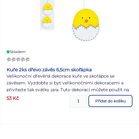
Skladem
Kuře 2ks dřevo závěs 6,5cm skořápka
Velikonoční dřevěná dekorace kuře ve skořápce se
závěsem. Vyzdobte si byt velikonočními dekoracemi a
přivítejte tak svátky jara. Tuto dekoraci můžete použít na
dekorování velikonočních věnců nebo větviček. Dekorace
53
Kč
Přidat do košíku
má provázek na zavěšení. BALENÍ OBSAHUJE: - 2 ks
dekorací (kuře) Velikost: 65 mm Barva: žlutá, bílá
Dodáváme v sáčku se závěsem. Uvedená cena je za 1
balení.