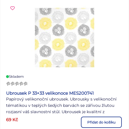
cena je za 1 ks.
Skladem
Ubrousek P 33×33 velikonoce MES200741
Papírový velikonoční ubrousek. Ubrousky s velikonoční
tématikou v teplých šedých barvách se zářivou žlutou
rozjasní váš slavnostní stůl. Ubrousek je kvalitní z
třívrstvého papíru. Vhodný i na ubrouskovou techniku.
69
Kč
Přidat do košíku
MOTIV: vajíčka v hnízdě POČET UBROUSKŮ V BALENÍ: 20