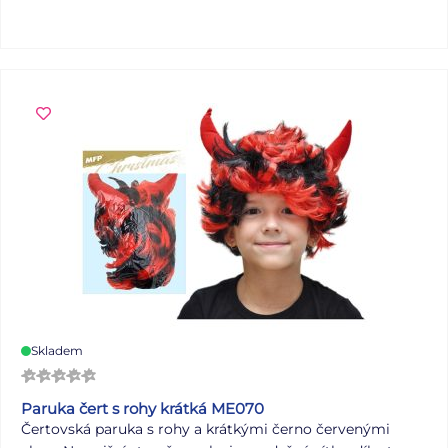
ks Uvedená cena je za 1 ks balení po 20 ks.
Skladem
Paruka čert s rohy krátká ME070
Čertovská paruka s rohy a krátkými černo červenými