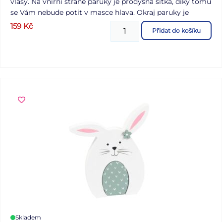
vlasy. Na vniřní straně paruky je prodyšná sítka, díky tomu
se Vám nebude potit v masce hlava. Okraj paruky je
opatřený gumičkou, aby maska dobře přilnula a nepadala.
159
Kč
Přidat do košíku
Výrobek je zdravotně nezávadný. Uvedená cena je za 1 ks.
Dodáváme v sáčku se závěsem.
Skladem