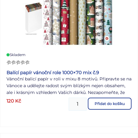
Skladem
Balící papír vánoční role 1000×70 mix č.9
Vánoční balicí papír v roli v mixu 8 motivů. Připravte se na
Vánoce a udělejte radost svým blízkým nejen obsahem,
ale i krásným vzhledem Vašich dárků. Nezapomeňte, že
krásně zabalený dárek přináší ještě větší radost. U nás
120
Kč
Přidat do košíku
najdete vše, co potřebujete pro dokonalé zabalení dárků -
od balicího papíru až po stužky a jmenovky. Balení: 50 ks
Gramáž: 55 g Motiv: mix vánočních motivů Velikost role:
10000 x 700 mm Všech 50 ks je baleno v kartonové
krabici. Dodáváme v mixu dle skladové zásoby. Uvedená