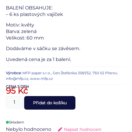
BALENÍ OBSAHUJE:
– 6 ks plastových vajíček
Motiv: květy
Barva: zelená
Velikost: 60 mm
Dodáváme v sáčku se závěsem.
Uvedená cena je za 1 balení.
Výrobce:
MFP paper s.r.o., Gen.Štefánika 3581/52, 750 02 Přerov,
info@mfp.cz, www.mfp.cz
CENA S DPH
95
Kč
Přidat do košíku
Skladem
Nebylo hodnoceno
Napsat hodnocení