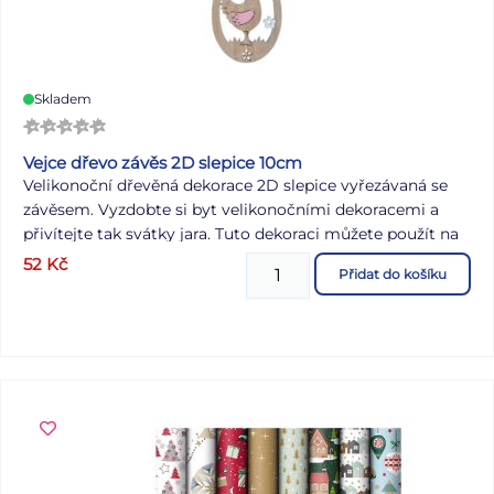
Skladem
Vejce dřevo závěs 2D slepice 10cm
Velikonoční dřevěná dekorace 2D slepice vyřezávaná se
závěsem. Vyzdobte si byt velikonočními dekoracemi a
přivítejte tak svátky jara. Tuto dekoraci můžete použít na
dekorování velikonočních věnců nebo větviček. Dekorace
52
Kč
Přidat do košíku
má provázek na zavěšení. Velikost: 100 mm Dodáváme v
sáčku se závěsem. Uvedená cena je za 1 ks.