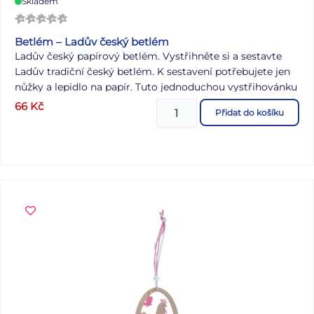
Skladem
Betlém – Ladův český betlém
Ladův český papírový betlém. Vystřihněte si a sestavte
Ladův tradiční český betlém. K sestavení potřebujete jen
nůžky a lepidlo na papír. Tuto jednoduchou vystřihovánku
zvládnou i děti. Počet stránek: 4 Rozměr balení: A4
66
Kč
Přidat do košíku
Uvedená cena je za 1 ks.