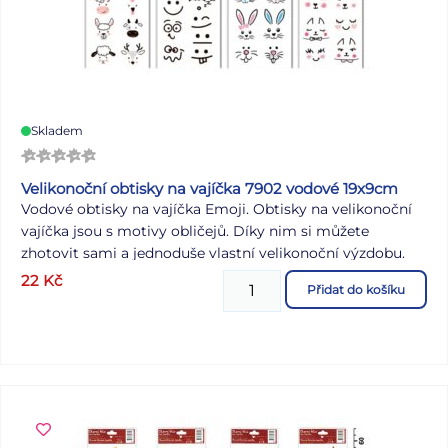
Skladem
Velikonoční obtisky na vajíčka 7902 vodové 19x9cm
Vodové obtisky na vajíčka Emoji. Obtisky na velikonoční
vajíčka jsou s motivy obličejů. Díky nim si můžete
zhotovit sami a jednoduše vlastní velikonoční výzdobu.
NÁVOD: 1. Vystřihněte zvolený motiv a odstraňte krycí
22
Kč
Přidat do košíku
fólii. 2. Celý obrázek ponořte do misky s vodou, pak ho
přiložte na vařené vajíčko motivem na skořápku a jemně
přitiskněte. 3. Počkejte 20 - 30 sekund a opatrně odstraňte
podkladový papír. Dodáváme v mixu 4 ks dle skladové
zásoby. Uvedená cena je za 1 aršík.