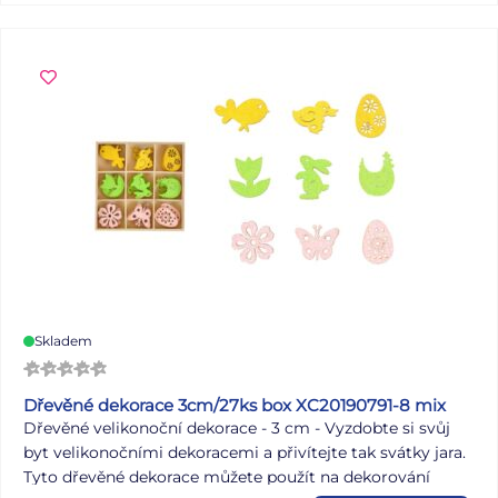
sloupne a dá se přemístit. Dodáváme v mixu po 4 ks dle
skladové zásoby. Uvedená cena je za 1 ks.
Skladem
Dřevěné dekorace 3cm/27ks box XC20190791-8 mix
Dřevěné velikonoční dekorace - 3 cm - Vyzdobte si svůj
byt velikonočními dekoracemi a přivítejte tak svátky jara.
Tyto dřevěné dekorace můžete použít na dekorování