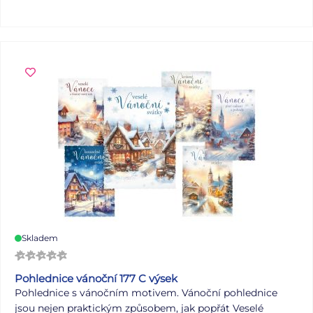
hodně radosti z prvních jarních paprsků přeje Pohlednice
4: Klidné prožití velikonočních svátků a hodně radosti z
příchodu jara Pohlednice 5-6 bez textu Text: 4/6 Papír:
pohlednicový karton 240 g Povrchová úprava: výsek + UV
lak Dodáváme v mixu po 6 ks dle skladové zásoby.
Uvedená cena je za 1 ks.
Skladem
Pohlednice vánoční 177 C výsek
Pohlednice s vánočním motivem. Vánoční pohlednice
jsou nejen praktickým způsobem, jak popřát Veselé