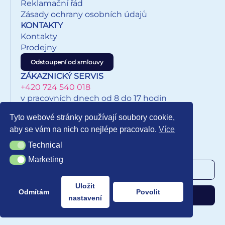
Reklamační řád
Zásady ochrany osobních údajů
KONTAKTY
Kontakty
Prodejny
Odstoupení od smlouvy
ZÁKAZNICKÝ SERVIS
+420 724 540 018
v pracovních dnech od 8 do 17 hodin
eshop@inkypapirnictvi.cz
Tyto webové stránky používají soubory cookie,
aby se vám na nich co nejlépe pracovalo.
Více
Technical
Technical
NEWSLETTER
Marketing
Marketing
Uložit
Odmítám
Povolit
Odebírat
nastavení