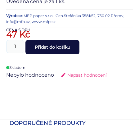
Uvedená cena je za 1 ks.
Výrobce:
MFP paper s.r.o., Gen.Štefánika 3581/52, 750 02 Přerov,
info@mfp.cz, www.mfp.cz
CENA S DPH
47
Kč
Přidat do košíku
Skladem
Nebylo hodnoceno
Napsat hodnocení
DOPORUČENÉ PRODUKTY