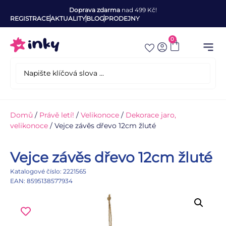
Doprava zdarma
nad 499 Kč!
REGISTRACE
AKTUALITY
BLOG
PRODEJNY
0
Domů
/
Právě letí!
/
Velikonoce
/
Dekorace jaro,
velikonoce
/ Vejce závěs dřevo 12cm žluté
Vejce závěs dřevo 12cm žluté
Katalogové číslo: 2221565
EAN: 8595138577934