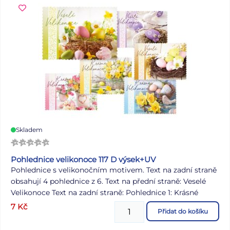
Skladem
Pohlednice velikonoce 117 D výsek+UV
Pohlednice s velikonočním motivem. Text na zadní straně
obsahují 4 pohlednice z 6. Text na přední straně: Veselé
Velikonoce Text na zadní straně: Pohlednice 1: Krásné
prožití velikonočních svátků a bohatou pomlázku ze srdce
7
Kč
Přidat do košíku
přeje Pohlednice 2: Příjemné prožití velikonočních svátků
a krásné jaro přeje Pohlednice 3: Veselé Velikonoce a