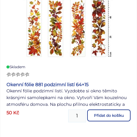
Skladem
Okenní fólie 881 podzimní listí 64×15
Okenní fólie podzimní listí. Vyzdobte si okno těmito
krásnými samolepkami na okno. Vytvoří Vám kouzelnou
atmosféru domova. Na plochu přilnou elektrostaticky a
nezanechávají tedy po sobě žádnou stopu. NÁVOD: 1.
50
Kč
Přidat do košíku
Sloupněte z podložky obrázek a umístěte na čisté,
případně navlhčené sklo stranou, která byla na podložce.
2. Obrázek elektrostaticky přilne. 3. Folie se snadno