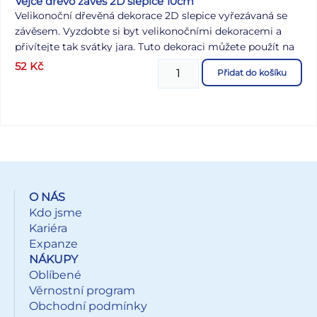
Vejce dřevo závěs 2D slepice 10cm
Velikonoční dřevěná dekorace 2D slepice vyřezávaná se
závěsem. Vyzdobte si byt velikonočními dekoracemi a
přivítejte tak svátky jara. Tuto dekoraci můžete použít na
dekorování velikonočních věnců nebo větviček. Dekorace
52
Kč
Přidat do košíku
má provázek na zavěšení. Velikost: 100 mm Dodáváme v
sáčku se závěsem. Uvedená cena je za 1 ks.
O NÁS
Kdo jsme
Kariéra
Expanze
NÁKUPY
Oblíbené
Věrnostní program
Obchodní podmínky