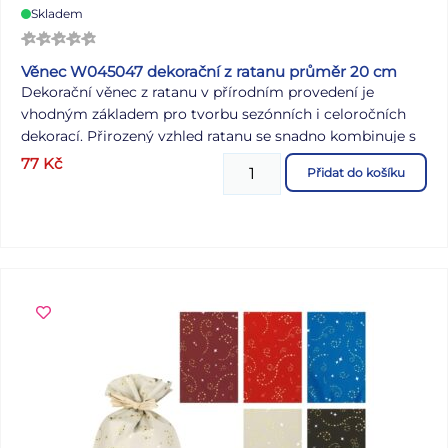
Skladem
Věnec W045047 dekorační z ratanu průměr 20 cm
Dekorační věnec z ratanu v přírodním provedení je
vhodným základem pro tvorbu sezónních i celoročních
dekorací. Přirozený vzhled ratanu se snadno kombinuje s
květinami, stuhami, větvičkami nebo dalšími ozdobami
77
Kč
Přidat do košíku
podle vlastních představ. Věnec lze využít například k
aranžování velikonočních, podzimních i vánočních
dekorací nebo jako základ pro kreativní tvoření. Průměr:
20 cm Materiál: ratan Uvedená cena je za 1 ks.