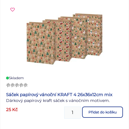
krásné jaro přeje Pohlednice 3: Veselé Velikonoce a hodně
radosti z prvních jarních paprsků přeje Pohlednice 4:
Klidné prožití velikonočních svátků a hodně radosti z
příchodu jara přeje Pohlednice 5, 6 bez textu Text: 4/6
Papír: pohlednicový karton 240 g Povrchová úprava: glitr
+ výsek + UV lak Dodáváme v mixu po 6 ks dle skladové
zásoby. Uvedená cena je za 1 ks.
Skladem
Sáček papírový vánoční KRAFT 4 26x36x12cm mix
Dárkový papírový kraft sáček s vánočním motivem.
25
Kč
Přidat do košíku