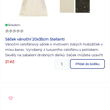
Skladem
Sáček vánoční 20x35cm Stellanti
Vánoční celofánový sáček s motivem zlatých hvězdiček v
mixu barev. Vyrobený z luxusního celofánu s potiskem.
Skvělý na zabalení drobných dárků. Sáček můžete uzavřít
vázací stuhou a tím ho dozdobit. Motiv: hvězdičky
21
Kč
Přidat do košíku
Rozměr: 200 x 350 mm Barva: bordó, červená, modrá, bílá,
černá Dodáváme v mixu 5 ks dle skladové zásoby.
Uvedená cena je za 1 ks.