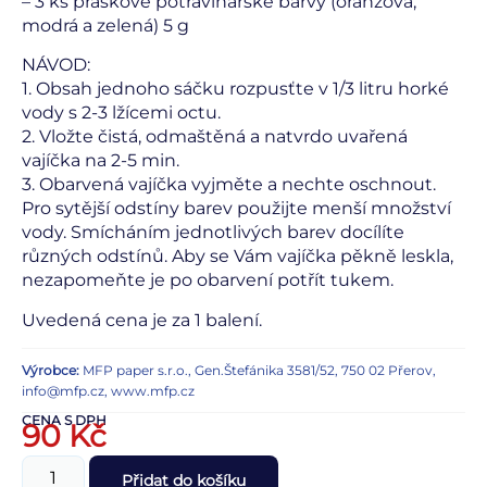
– 3 ks práškové potravinářské barvy (oranžová,
modrá a zelená) 5 g
NÁVOD:
1. Obsah jednoho sáčku rozpusťte v 1/3 litru horké
vody s 2-3 lžícemi octu.
2. Vložte čistá, odmaštěná a natvrdo uvařená
vajíčka na 2-5 min.
3. Obarvená vajíčka vyjměte a nechte oschnout.
Pro sytější odstíny barev použijte menší množství
vody. Smícháním jednotlivých barev docílíte
různých odstínů. Aby se Vám vajíčka pěkně leskla,
nezapomeňte je po obarvení potřít tukem.
Uvedená cena je za 1 balení.
Výrobce:
MFP paper s.r.o., Gen.Štefánika 3581/52, 750 02 Přerov,
info@mfp.cz, www.mfp.cz
CENA S DPH
90
Kč
Přidat do košíku