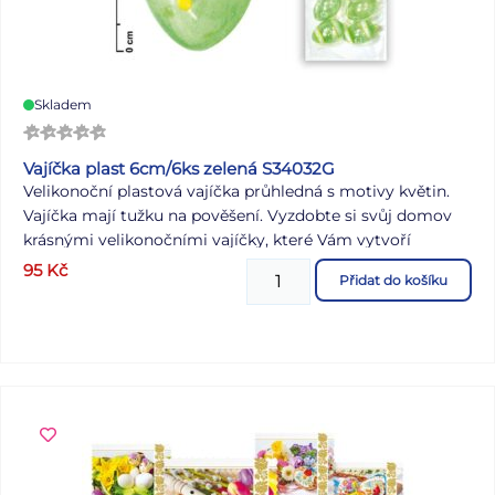
Skladem
Vajíčka plast 6cm/6ks zelená S34032G
Velikonoční plastová vajíčka průhledná s motivy květin.
Vajíčka mají tužku na pověšení. Vyzdobte si svůj domov
krásnými velikonočními vajíčky, které Vám vytvoří
okouzlující atmosféru Velikonoc! Tuto dekoraci můžete
95
Kč
Přidat do košíku
použít na dekorování velikonočních věnců nebo větviček.
BALENÍ OBSAHUJE: - 6 ks plastových vajíček Motiv: květy
Barva: zelená Velikost: 60 mm Dodáváme v sáčku se
závěsem. Uvedená cena je za 1 balení.