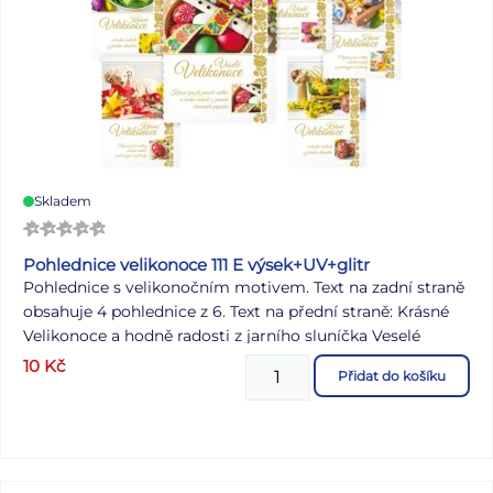
Skladem
Pohlednice velikonoce 111 E výsek+UV+glitr
Pohlednice s velikonočním motivem. Text na zadní straně
obsahuje 4 pohlednice z 6. Text na přední straně: Krásné
Velikonoce a hodně radosti z jarního sluníčka Veselé
Velikonoce - Krásné prožití jarních svátků a hodně radosti
10
Kč
Přidat do košíku
z prvních slunečních paprsků Krásné Velikonoce -
Příjemné jarní svátky a hodně radosti z probouzející se
přírody Text na zadní straně: Pohlednice 1: Klidné prožití
velikonočních svátků a bohatou pomlázku ze srdce přeje
Pohlednice 2: Příjemné prožití velikonočních svátků a