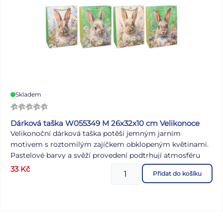
Skladem
Dárková taška W055349 M 26x32x10 cm Velikonoce
Velikonoční dárková taška potěší jemným jarním
motivem s roztomilým zajíčkem obklopeným květinami.
Pastelové barvy a svěží provedení podtrhují atmosféru
Velikonoc a dodají každé nadílce tematický nádech. Je
33
Kč
Přidat do košíku
ideální pro přípravu velikonoční výslužky – pohodlně do ní
uložíte sladkosti, čokoládová vajíčka i drobná překvapení.
Díky ní budete mít vše připravené k rozdávání. Skvělá
volba pro koledu, návštěvu rodiny nebo jako obal na
velikonoční nadílku. Motiv: zajíček Rozměr: 26 x 32 x 10 cm