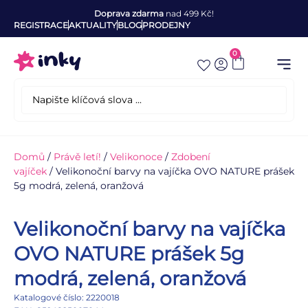
Doprava zdarma
nad 499 Kč!
REGISTRACE
AKTUALITY
BLOG
PRODEJNY
0
Domů
/
Právě letí!
/
Velikonoce
/
Zdobení
vajíček
/ Velikonoční barvy na vajíčka OVO NATURE prášek
5g modrá, zelená, oranžová
Velikonoční barvy na vajíčka
OVO NATURE prášek 5g
modrá, zelená, oranžová
Katalogové číslo: 2220018