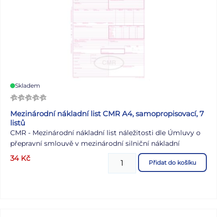
Skladem
Mezinárodní nákladní list CMR A4, samopropisovací, 7
listů
CMR - Mezinárodní nákladní list náležitosti dle Úmluvy o
přepravní smlouvě v mezinárodní silniční nákladní
dopravě samopropisovací číslovaný formát A4 na výšku
34
Kč
Přidat do košíku
obsahuje 7 listů odtržitelných perforací v horní části
anglický a francozský překlad na rubové straně tiskopisu