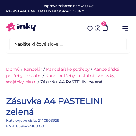
Doprava zdarma
nad 499 Kč!
REGISTRACE
AKTUALITY
BLOG
PRODEJNY
0
Domů
/
Kancelář
/
Kancelářské potřeby
/
Kancelářské
potřeby - ostatní
/
Kanc. potřeby - ostatní - zásuvky,
stojánky plast.
/ Zásuvka A4 PASTELINI zelená
Zásuvka A4 PASTELINI
zelená
Katalogové číslo: 2140903929
EAN: 8596424188100