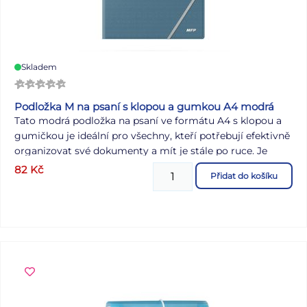
Skladem
Podložka M na psaní s klopou a gumkou A4 modrá
Tato modrá podložka na psaní ve formátu A4 s klopou a
gumičkou je ideální pro všechny, kteří potřebují efektivně
organizovat své dokumenty a mít je stále po ruce. Je
vyrobena z kvalitního polypropylenu (PP), což zajišťuje
82
Kč
Přidat do košíku
odolnost a dlouhou životnost, přičemž textura
napodobující useň ji dodává elegantní vzhled. Pevný klip
pro uchycení papírů umožňuje pohodlné psaní poznámek
a uchovávání důležitých dokumentů na poradách nebo v
terénu. Klopa poskytuje dodatečnou ochranu a gumička
zajišťuje bezpečné uzavření, aby vše zůstalo na svém
místě. Vzor: useň Formát: A4 Materiál: PP Barva: modrá
Uvedená cena je za 1 ks.