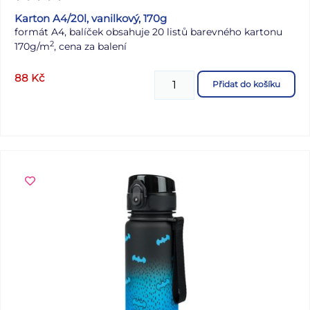
Karton A4/20l, vanilkový, 170g
formát A4, balíček obsahuje 20 listů barevného kartonu
2
170g/m
, cena za balení
88
Kč
Přidat do košíku