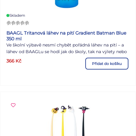
Skladem
BAAGL Tritanová láhev na pití Gradient Batman Blue
350 ml
Ve školní výbavě nesmí chybět pořádná láhev na pití – a
láhev od BAAGLu se hodí jak do školy, tak na výlety nebo
do sportovního kroužku.
366
Kč
Přidat do košíku
Uzamykatelné víčko nepropustí ani kapku nápoje a
zaručuje jednoduché a intuitivní používání. Součástí láhve
je i sítko, díky kterému můžete láhev použít i na limonády
s ovocem nebo čaj (materiál je vhodný i pro horké
nápoje). K láhvi je připevněné také poutko pro pohodlné
nošení v ruce.
Certifikovaný tritanový materiál zaručuje maximální
bezpečí a kvalitu nápoje, jelikož nevydává nepříjemný
plastový zápach, jako je tomu u jiných plastových