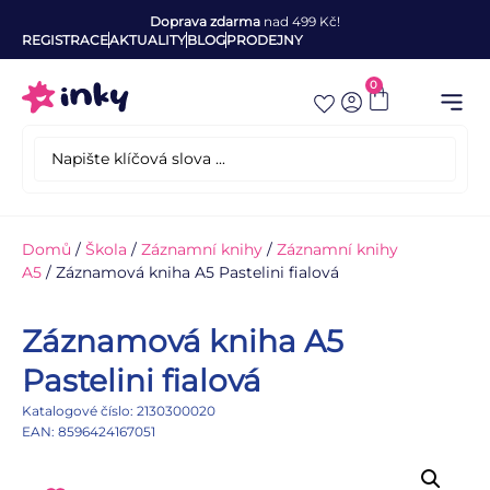
Doprava zdarma
nad 499 Kč!
REGISTRACE
AKTUALITY
BLOG
PRODEJNY
0
Domů
/
Škola
/
Záznamní knihy
/
Záznamní knihy
A5
/ Záznamová kniha A5 Pastelini fialová
Záznamová kniha A5
Pastelini fialová
Katalogové číslo: 2130300020
EAN: 8596424167051