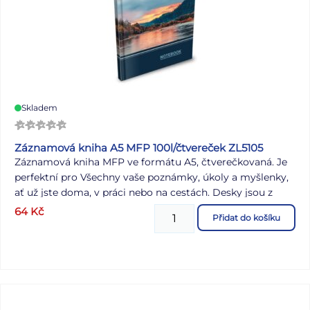
Skladem
Záznamová kniha A5 MFP 100l/čtvereček ZL5105
Záznamová kniha MFP ve formátu A5, čtverečkovaná. Je
perfektní pro Všechny vaše poznámky, úkoly a myšlenky,
ať už jste doma, v práci nebo na cestách. Desky jsou z
pevného lepeného kartonu, který je pokryt laminem.
64
Kč
Přidat do košíku
Vazba V8, známá svou mimořádnou pevností, zajistí, že
stránky zůstanou na svém místě bez ohledu na to, jak
často knihu používáte. Formát: A5 Motiv: krajina Barva:
tmavě modrá Počet listů: 100, čtvereček Uvedená cena je
za 1 ks.