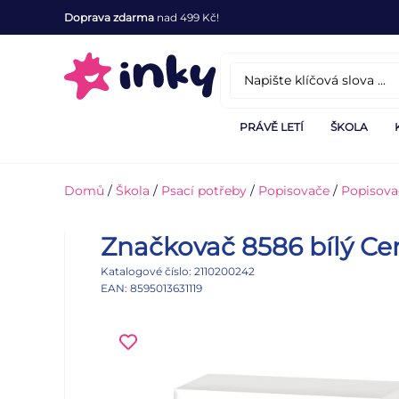
Doprava zdarma
nad 499 Kč!
PRÁVĚ LETÍ
ŠKOLA
Domů
/
Škola
/
Psací potřeby
/
Popisovače
/
Popisova
Značkovač 8586 bílý Ce
Katalogové číslo: 2110200242
EAN: 8595013631119