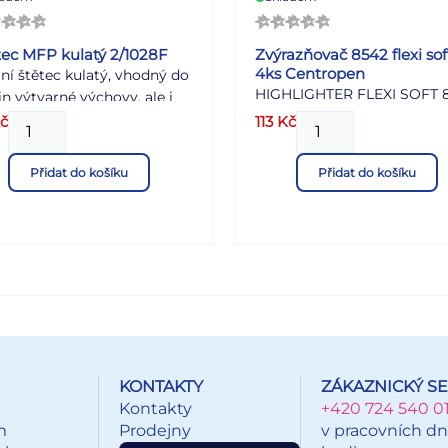
tec MFP kulatý 2/1028F
Zvýrazňovač 8542 flexi sof
4ks Centropen
ní štětec kulatý, vhodný do
HIGHLIGHTER FLEXI SOFT 
n výtvarné výchovy, ale i
velkokapacitní zvýrazňovač
domácí kreativní tvoření.
č
113
Kč
super pružným hrotem
kost: 2 Barva: červená
pro hladké a pohodlné
riál: ovce + nylon POUŽITÍ:
Přidat do košíku
Přidat do košíku
zvýraznění textu na všech
malbu vodovými a
druzích papírů
perovými barvami, k
pastelový pigmentový inko
eslování různých ploch na
odolnost proti UV záření
ře, k malování na kamínky.
klínový hrot
ce jsou uloženy v papírové
šířka stopy 1 – 5 mm
ičce po 12 ks. Uvedená cena
 1 ks.
KONTAKTY
ZÁKAZNICKÝ SE
Kontakty
+420 724 540 0
m
Prodejny
v pracovních dn