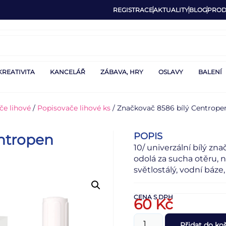
REGISTRACE
AKTUALITY
BLOG
PROD
KREATIVITA
KANCELÁŘ
ZÁBAVA, HRY
OSLAVY
BALENÍ
če lihové
/
Popisovače lihové ks
/ Značkovač 8586 bílý Centrope
POPIS
ntropen
10/ univerzální bílý zn
odolá za sucha otěru, 
světlostálý, vodní báze
CENA S DPH
60
Kč
Přidat do ko