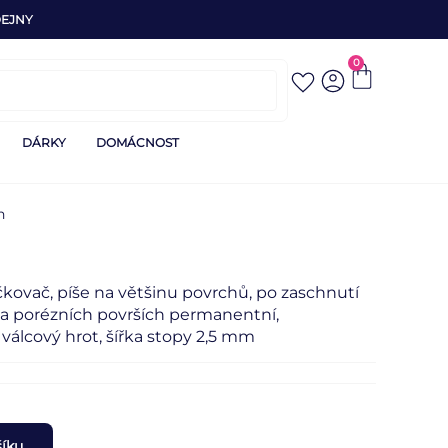
EJNY
0
DÁRKY
DOMÁCNOST
n
ačkovač, píše na většinu povrchů, po zaschnutí
na porézních površích permanentní,
, válcový hrot, šířka stopy 2,5 mm
šíku