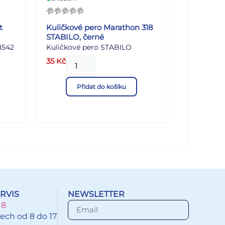
t
Kuličkové pero Marathon 318
STABILO, černé
8542
Kuličkové pero STABILO
 se
marathon se stiskacím
35
Kč
mechanismem je ideálním
společníkem pro školáky,
Přidat do košíku
studenty, úředníky a pro
každého, kdo potřebuje rychlé a
ust
spolehlivé pero.
RVIS
NEWSLETTER
18
ech od 8 do 17