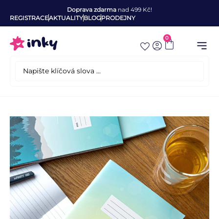
Doprava zdarma
nad 499 Kč!
REGISTRACE
AKTUALITY
BLOG
PRODEJNY
0