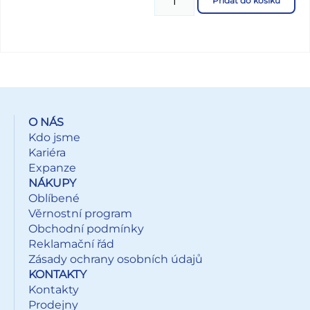
Přidat do košíku
krokodýl, veverka, tygr, žirafa, hroch, had, lev, králík
NÁVOD: Vybarvěte a po uschnutí umístěte na čisté,
případně navlhčené sklo, nebo jinou čistou a hladkou
plochu. Obrázek elektrostaticky přilne. Můžete vybarvit
barvičkami na sklo, fixami, vodovými barvami apod.
Uvedená cena je za 1 ks. Dodáváme v mixu po 2 ks dle
skladové zásoby.
O NÁS
Kdo jsme
Kariéra
Expanze
NÁKUPY
Oblíbené
Věrnostní program
Obchodní podmínky
Reklamační řád
Zásady ochrany osobních údajů
KONTAKTY
Kontakty
Prodejny