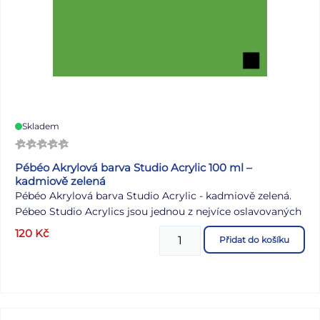
Skladem
Pébéo Akrylová barva Studio Acrylic 100 ml –
kadmiově zelená
Pébéo Akrylová barva Studio Acrylic - kadmiově zelená.
Pébeo Studio Acrylics jsou jednou z nejvíce oslavovaných
řad akrylových barev, milovaných umělci po celém světě i
120
Kč
Přidat do košíku
u nás. Tyto akrylové barvy, které se dají ředit vodou,
vynikají matně saténovým vzhledem, který dodá vašim
dílům sofistikovaný nádech. Jsou dokonalou volbou pro
začínající umělce, studenty i méně náročné profesionály,
kteří chtějí svou kreativitu vyjádřit s maximální