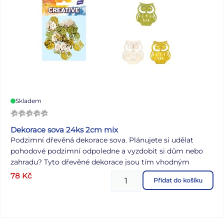
Skladem
Dekorace sova 24ks 2cm mix
Podzimní dřevěná dekorace sova. Plánujete si udělat
pohodové podzimní odpoledne a vyzdobit si dům nebo
zahradu? Tyto dřevěné dekorace jsou tím vhodným
kreativním doplňkem, které ozdobí každý kout Vaší
78
Kč
Přidat do košíku
místnosti! Dekoraci lze použít k aranžování věnců a
různých doplňků do interiéru. Vyrobeno z překližky.
OBSAH BALENÍ: - 24 ks vyřezávaných soviček (zelená, bílá,
žlutá) Velikost: 20 mm Baleno v sáčku se závěsem.