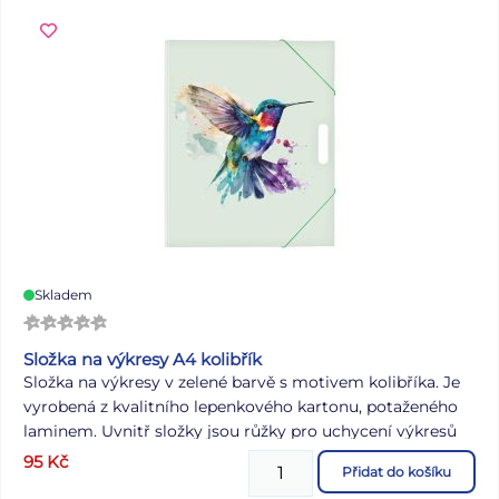
precizností. Jejich hustá konzistence je ideální pro reliéfní
malbu, takže vaše umění získá jedinečný trojrozměrný
efekt. Ať už je použijete samostatně, nebo v kombinaci s
rozmanitými doplňky Studio Acrylics, možnosti jsou
neomezené a vždy dosáhnete požadovaného efektu.
Barva: kadmiově zelená
Skladem
Složka na výkresy A4 kolibřík
Složka na výkresy v zelené barvě s motivem kolibříka. Je
vyrobená z kvalitního lepenkového kartonu, potaženého
laminem. Uvnitř složky jsou růžky pro uchycení výkresů
A4. Složka je opatřená gumičkou pro pevné uzavření a
95
Kč
Přidat do košíku
průhmatem pro snadné přenášení. Výkresy tak zůstanou