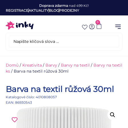
Doprava zdarma
nad 499 Kč!
REGISTRACE
AKTUALITY
BLOG
PRODEJNY
0
Domů
/
Kreativita
/
Barvy
/
Barvy na textil
/
Barvy na textil
ks
/ Barva na textil růžová 30ml
Barva na textil růžová 30ml
Katalogové číslo: 4010808057
EAN: 86930543