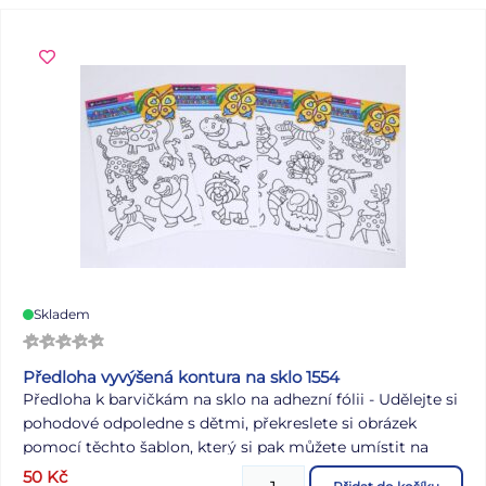
Uvedená cena je za 1 balení.
Skladem
Předloha vyvýšená kontura na sklo 1554
Předloha k barvičkám na sklo na adhezní fólii - Udělejte si
pohodové odpoledne s dětmi, překreslete si obrázek
pomocí těchto šablon, který si pak můžete umístit na
Vaše okno. Provedení: různá zvířátka - medvěd, jelen,
50
Kč