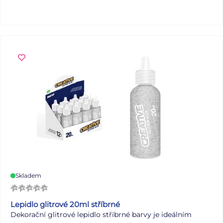
neporušeny. Formát: A4 Barva: zelená Motiv: kolibřík
Materiál: lepenkový karton s laminem Uvedená cena je za
1 ks.
Skladem
Lepidlo glitrové 20ml stříbrné
Dekorační glitrové lepidlo stříbrné barvy je ideálním