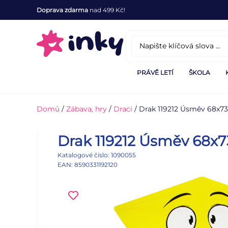
Doprava zdarma
nad 499 Kč!
PRÁVĚ LETÍ
ŠKOLA
Domů
/
Zábava, hry
/
Draci
/ Drak 119212 Úsměv 68x7
Drak 119212 Úsměv 68x
Katalogové číslo: 1090055
EAN: 8590331192120