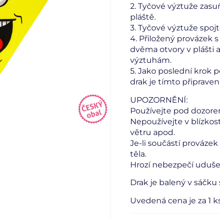
2. Tyčové výztuže zasu
pláště.
3. Tyčové výztuže spoj
4. Přiložený provázek
dvěma otvory v plášti 
výztuhám.
5. Jako poslední krok p
drak je tímto připraven 
UPOZORNĚNÍ:
Používejte pod dozorem
Nepoužívejte v blízkost
větru apod.
Je-li součástí prováze
těla.
Hrozí nebezpečí udušen
Drak je balený v sáčku
Uvedená cena je za 1 ks