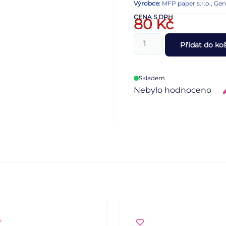
Výrobce:
MFP paper s.r.o., Ge
CENA S DPH
80
Kč
Přidat do ko
Skladem
Nebylo hodnoceno