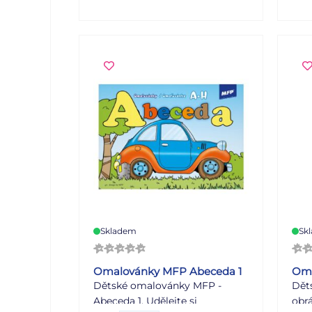
zde 
obrázků pomůže rozvíjet řadu
vyb
schopností a dovedností,
jsou
zejména má velký vliv na
pomá
jemnou motoriku ruky.
Vaší
Zakoupit si u náš můžete i
stál
kvalitní barevné pastelky. Počet
fant
stran: 16 Formát omalovánek:
stra
A5 Počet předloh k vymalování:
290
8 VAROVÁNÍ: Nevhodné pro
pro 
děti do 3 let. Nebezpečí
vde
vdechnutí a spolknutí malých
část
částic. Uvedená cena je za 1 ks.
Skladem
Sk
Omalovánky MFP Abeceda 1
Oma
Dětské omalovánky MFP -
Dět
Abeceda 1. Udělejte si
obr