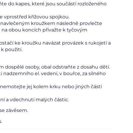
ňte do kapes, které jsou součástí rozloženého
te vprostřed křížovou spojkou.
 s navlečeným kroužkem následně provlečte
a na obou koncích přivažte k tyčovým
ostačí ke kroužku navázat provázek s rukojetí a
k použití.
 dospělé osoby, obal odstraňte z dosahu dětí.
i nadzemního el. vedení, v bouřce, za silného
k nemotejte jej kolem krku nebo jiných částí
í a vdechnutí malých částic.
 se závěsem.
.