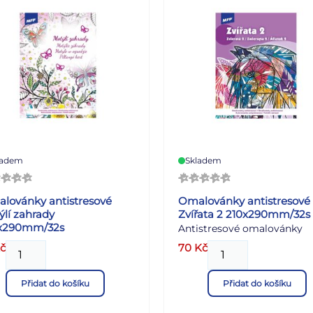
ladem
Skladem
lovánky antistresové
Omalovánky antistresové
ýlí zahrady
Zvířata 2 210x290mm/32s
x290mm/32s
Antistresové omalovánky
istresové omalovánky
"Zvířata 2" představují
č
70
Kč
lí zahrady bez předlohy od
pokračování oblíbené série
my MFP paper Vám
antistresových omalovánek
Přidat do košíku
Přidat do košíku
ohou se uvolnit od
inspirovaných světem zvířat
odenního stresu. Najdete
Přináší originální ilustrace