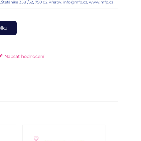
n.Štefánika 3581/52, 750 02 Přerov, info@mfp.cz, www.mfp.cz
šíku
Napsat hodnocení