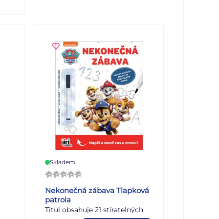
varů
rů,
oru
vení,
ně
m
ěti
Skladem
tí a
Nekonečná zábava Tlapková
patrola
Titul obsahuje 21 stíratelných