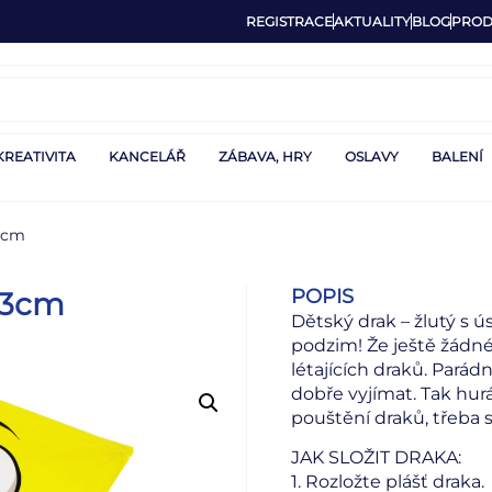
REGISTRACE
AKTUALITY
BLOG
PROD
KREATIVITA
KANCELÁŘ
ZÁBAVA, HRY
OSLAVY
BALENÍ
3cm
POPIS
73cm
Dětský drak – žlutý s 
podzim! Že ještě žádné
létajících draků. Parád
dobře vyjímat. Tak hurá
pouštění draků, třeba 
JAK SLOŽIT DRAKA:
1. Rozložte plášť draka.