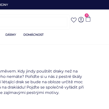
EJNY
0
DÁRKY
DOMÁCNOST
úsměvem. Kdy jindy pouštět draky než na
ho nemáte? Pořiďte si u nás z pestré škály
ní létající drak se bude na obloze určitě moc
 na drakiádu! Pojďte se společně vyřádit při
se zajímavými pestrými motivy.