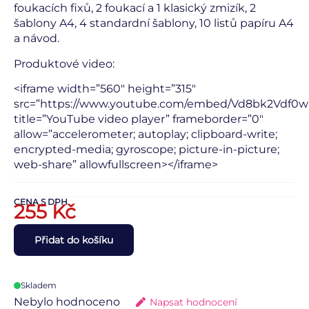
foukacích fixů, 2 foukací a 1 klasický zmizík, 2
šablony A4, 4 standardní šablony, 10 listů papíru A4
a návod.
Produktové video:
<iframe width=”560″ height=”315″
src=”https://www.youtube.com/embed/Vd8bk2Vdf0w
title=”YouTube video player” frameborder=”0″
allow=”accelerometer; autoplay; clipboard-write;
encrypted-media; gyroscope; picture-in-picture;
web-share” allowfullscreen></iframe>
CENA S DPH
255
Kč
Přidat do košíku
Skladem
Nebylo hodnoceno
Napsat hodnocení