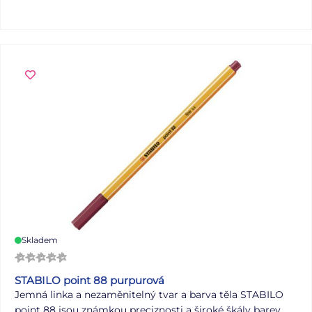
Skladem
STABILO point 88 purpurová
Jemná linka a nezaměnitelný tvar a barva těla STABILO
point 88 jsou známkou preciznosti a široké škály barev.