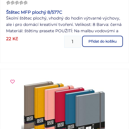
Štětec MFP plochý 8/577C
Školní štětec plochý, vhodný do hodin výtvarné výchovy,
ale i pro domácí kreativní tvoření. Velikost: 8 Barva: černá
Materiál: štětiny prasete POUŽITÍ: Na malbu vodovými a
temperovými barvami, k vykreslování různých ploch na
22
Kč
Přidat do košíku
papíře, k malování na kamínky. Štětce jsou uloženy v
papírové krabičce po 12 ks. Uvedená cena je za 1 ks.