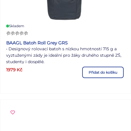
Skladem
BAAGL Batoh Roll Grey GRS
• Designový rolovací batoh s nízkou hmotností 715 g a
vyztuženými zády je ideální pro žáky druhého stupně ZŠ,
studenty i dospělé.
1979
Kč
Přidat do košíku
• Podpůrné pásy zajišťují pohodlné nošení i při těžším a
objemnějším nákladu.
• Batoh s nosností 7 kg a objemem 29 l je ideální do
města, na sport i turistiku.
• Vyrobený z rychleschnoucího, voděodolného materiálu
pro maximální ochranu obsahu.