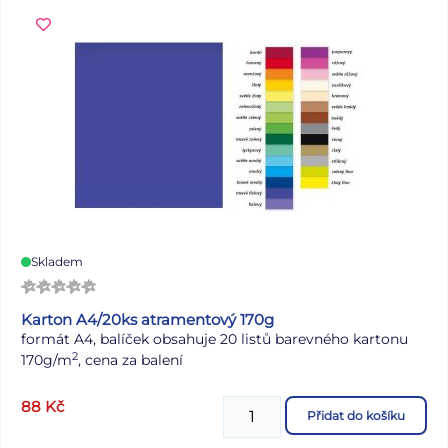
linek nebo vybarvování. Štětiny jsou chráněny plastovou
krytkou. Velikost: 14 Barva: stříbrná/černá Materiál:
syntetické vlákno POUŽITÍ: Na malbu akrylovými,
akvarelovými a temperovými barvami. Štětce jsou
uloženy v papírové krabičce po 12 ks. Uvedená cena je za 1
ks.
Skladem
Karton A4/20ks atramentový 170g
formát A4, balíček obsahuje 20 listů barevného kartonu
2
170g/m
, cena za balení
88
Kč
Přidat do košíku