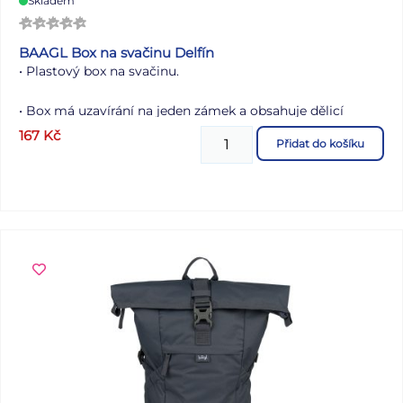
Skladem
BAAGL Box na svačinu Delfín
• Plastový box na svačinu.
• Box má uzavírání na jeden zámek a obsahuje dělicí
přepážku.
167
Kč
Přidat do košíku
• Nedoporučujeme mýt v myčce