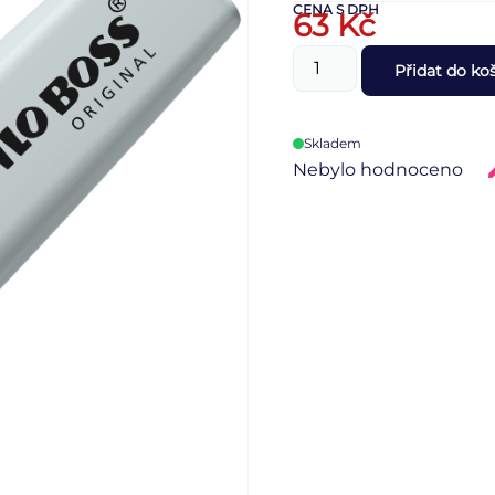
CENA S DPH
63
Kč
Přidat do ko
Skladem
Nebylo hodnoceno