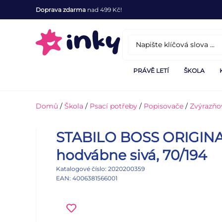
Doprava zdarma
nad 499 Kč!
PRÁVĚ LETÍ
ŠKOLA
Domů
/
Škola
/
Psací potřeby
/
Popisovače
/
Zvýrazňo
STABILO BOSS ORIGINA
hodvábne sivá, 70/194
Katalogové číslo: 2020200359
EAN: 4006381566001