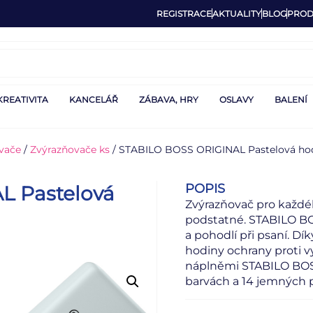
REGISTRACE
AKTUALITY
BLOG
PROD
KREATIVITA
KANCELÁŘ
ZÁBAVA, HRY
OSLAVY
BALENÍ
vače
/
Zvýrazňovače ks
/ STABILO BOSS ORIGINAL Pastelová hod
POPIS
L Pastelová
Zvýrazňovač pro každéh
podstatné. STABILO BOS
a pohodlí při psaní. Dí
hodiny ochrany proti v
náplněmi STABILO BOSS,
barvách a 14 jemných 