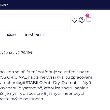
EJNY
0
DÁRKY
DOMÁCNOST
vábne sivá, 70/194
o, kdo se při čtení potřebuje soustředit na to
S ORIGINAL nabízí nejvyšší kvalitu zpracování
ky technologii STABILO Anti-Dry-Out nabízí čtyři
ysychání. Zvýrazňovač, který lze znovu naplnit
 je nyní k dispozici v 9 jasných neonových
pastelových odstínech.