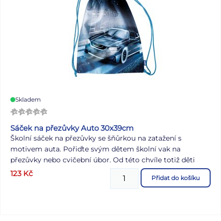
Skladem
Sáček na přezůvky Auto 30x39cm
Školní sáček na přezůvky se šňůrkou na zatažení s
motivem auta. Pořiďte svým dětem školní vak na
přezůvky nebo cvičební úbor. Od této chvíle totiž děti
nemusí hledat přezůvky po celé šatně, ale mají je na
123
Kč
Přidat do košíku
jednom místě. POUŽITÍ: Vhodný jako pytlík na cvičební
úbor do tělocviku. Vyrobený z pevného, kvalitního
materiálu. Díky dvěma šňůrkám na stažení, lze pytlík dát i
na záda a nosit jej jako batoh. Sáček je lehce omyvatelný