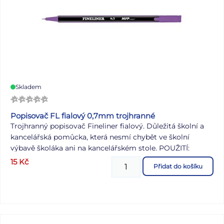
Skladem
Popisovač FL fialový 0,7mm trojhranné
Trojhranný popisovač Fineliner fialový. Důležitá školní a
kancelářská pomůcka, která nesmí chybět ve školní
výbavě školáka ani na kancelářském stole. POUŽITÍ:
Popisovače s jemným hrotem, které se obvykle používají
15
Kč
Přidat do košíku
pro grafiku, kreslení, skicování, ale také pro běžné psaní.
Pro snadné a zdravé držení je tělo popisovače
ergonomicky tvarované. SADA OBSAHUJE: - 12 ks
fialových popisovačů Šíře hrotu: 0,7 mm Uvedená cena je
za 1 ks. Popisovače jsou baleny po 12 ks v papírové