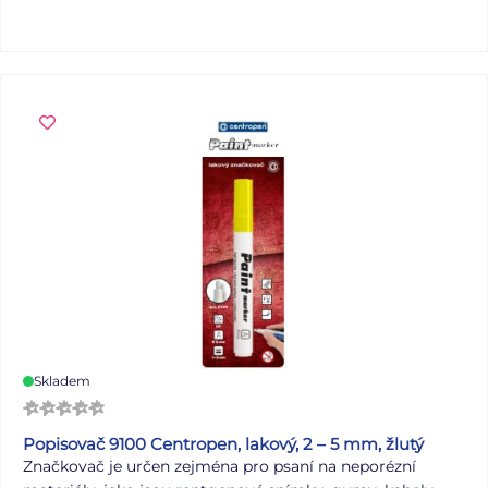
Gramáž listů papíru: 80 g Desky: matný křídový papír 300
g Uvedená cena je za 1 ks.
Víte, co znamená číselné
označení na sešitech?
Skladem
Popisovač 9100 Centropen, lakový, 2 – 5 mm, žlutý
Značkovač je určen zejména pro psaní na neporézní