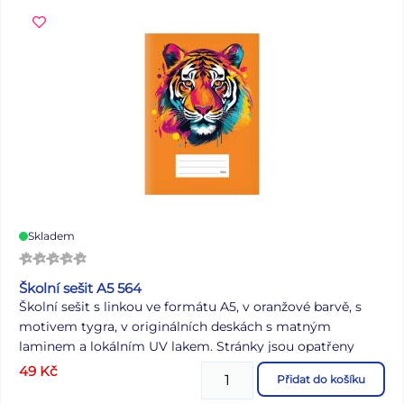
krabičce se závěsem.
Skladem
Školní sešit A5 564
Školní sešit s linkou ve formátu A5, v oranžové barvě, s
motivem tygra, v originálních deskách s matným
laminem a lokálním UV lakem. Stránky jsou opatřeny
okraji o šířce 1,5 cm. Typ: 564 Formát: A5 Motiv: tygr
49
Kč
Přidat do košíku
Barva: oranžová Šířka řádku: 8 mm Počet listů: 60 s linkou