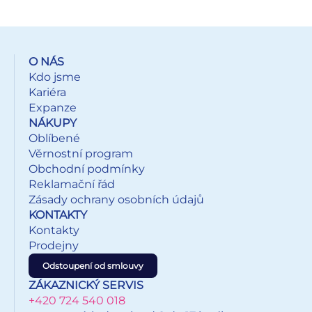
vlhkým hadříkem, možno prát v rukách. Dodáváme v
sáčku. Uvedená cena je za 1 ks. Grafické symboly údržby
textilu najdete
zde.
O NÁS
Kdo jsme
Kariéra
Expanze
NÁKUPY
Oblíbené
Věrnostní program
Obchodní podmínky
Reklamační řád
Zásady ochrany osobních údajů
KONTAKTY
Kontakty
Prodejny
Odstoupení od smlouvy
ZÁKAZNICKÝ SERVIS
+420 724 540 018