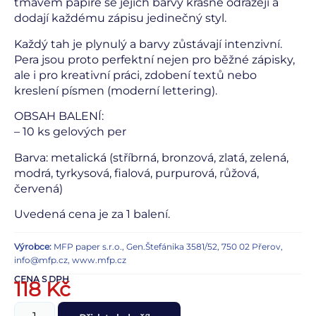
tmavém papíře se jejich barvy krásně odrážejí a
dodají každému zápisu jedinečný styl.
Každý tah je plynulý a barvy zůstávají intenzivní.
Pera jsou proto perfektní nejen pro běžné zápisky,
ale i pro kreativní práci, zdobení textů nebo
kreslení písmen (moderní lettering).
OBSAH BALENÍ:
– 10 ks gelových per
Barva: metalická (stříbrná, bronzová, zlatá, zelená,
modrá, tyrkysová, fialová, purpurová, růžová,
červená)
Uvedená cena je za 1 balení.
Výrobce:
MFP paper s.r.o., Gen.Štefánika 3581/52, 750 02 Přerov,
info@mfp.cz, www.mfp.cz
CENA S DPH
118
Kč