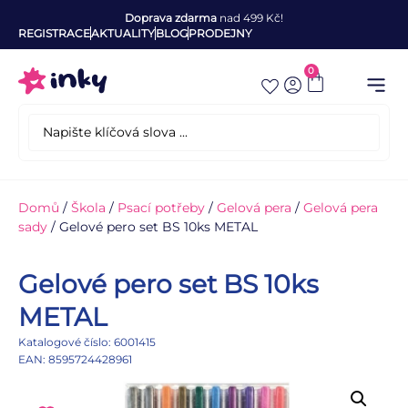
Doprava zdarma
nad 499 Kč!
REGISTRACE
AKTUALITY
BLOG
PRODEJNY
0
Domů
/
Škola
/
Psací potřeby
/
Gelová pera
/
Gelová pera
sady
/ Gelové pero set BS 10ks METAL
Gelové pero set BS 10ks
METAL
Katalogové číslo: 6001415
EAN: 8595724428961