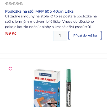
Podložka na stůl MFP 60 x 40cm Liška
Už žádné šmouhy na stole. O to se postará podložka na
stůl s jemným motivem bílé lišky. Vnese do dětského
pokoje kouzlo noční oblohy a krásně oživí psací stůl.
Zároveň pomáhá chránit jeho povrch před pokreslením,
189
Kč
Přidat do košíku
poškrábáním i běžným znečištěním. Díky omyvatelnému
povrchu je údržba rychlá a snadná. Motiv: liška Rozměr:
60 x 40 cm Uvedená cena je za 1 ks.