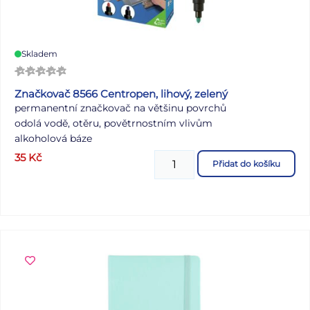
Skladem
Značkovač 8566 Centropen, lihový, zelený
permanentní značkovač na většinu povrchů
odolá vodě, otěru, povětrnostním vlivům
alkoholová báze
šířka stopy 2,5 mm
35
Kč
Přidat do košíku
válcový hrot